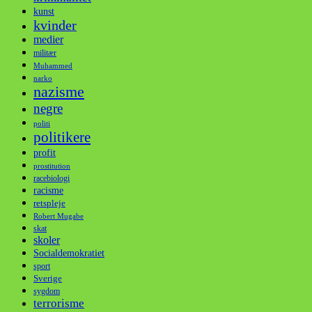
kunst
kvinder
medier
militær
Muhammed
narko
nazisme
negre
politi
politikere
profit
prostitution
racebiologi
racisme
retspleje
Robert Mugabe
skat
skoler
Socialdemokratiet
sport
Sverige
sygdom
terrorisme