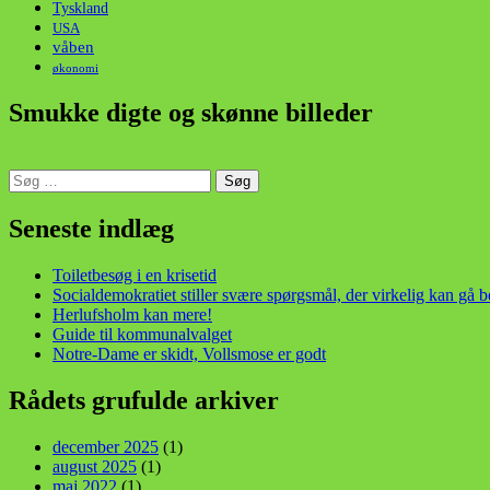
Tyskland
USA
våben
økonomi
Smukke digte og skønne billeder
Søg
efter:
din stemme i et sygt, sygt samfund!
Seneste indlæg
Toiletbesøg i en krisetid
Socialdemokratiet stiller svære spørgsmål, der virkelig kan gå 
Herlufsholm kan mere!
Guide til kommunalvalget
Notre-Dame er skidt, Vollsmose er godt
Rådets grufulde arkiver
december 2025
(1)
august 2025
(1)
maj 2022
(1)