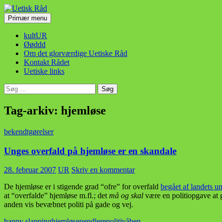
Hop
til
Søg
Primær menu
indhold
Uetisk Råd
kultUR
Øøddd
Om det glorværdige Uetiske Råd
Kontakt Rådet
Uetiske links
Søg
efter:
Tag-arkiv: hjemløse
bekendtgørelser
Unges overfald på hjemløse er en skandale
28. februar 2007
UR
Skriv en kommentar
De hjemløse er i stigende grad “ofre” for overfald
begået af landets 
at “overfalde” hjemløse m.fl.; det
må og skal
være en politiopgave at g
anden vis bevæbnet politi på gade og vej.
happy slapping
hjemløse
pendlere
politi
våben