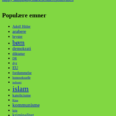
Populære emner
Adolf Hitler
arabere
bryster
børn
demokrati
diktatur
DR
dyr
EU
fordummelse
homoseksuelle
industri
islam
katolicisme
Kina
kommunisme
krig
kriminalitet