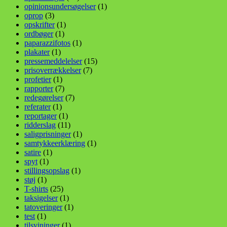
opinionsundersøgelser
(1)
oprop
(3)
opskrifter
(1)
ordbøger
(1)
paparazzifotos
(1)
plakater
(1)
pressemeddelelser
(15)
prisoverrækkelser
(7)
profetier
(1)
rapporter
(7)
redegørelser
(7)
referater
(1)
reportager
(1)
ridderslag
(11)
saligprisninger
(1)
samtykkeerklæring
(1)
satire
(1)
spyt
(1)
stillingsopslag
(1)
støj
(1)
T-shirts
(25)
taksigelser
(1)
tatoveringer
(1)
test
(1)
tilsvininger
(1)