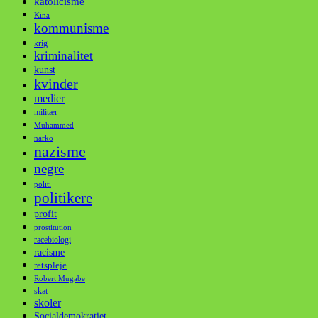
katolicisme
Kina
kommunisme
krig
kriminalitet
kunst
kvinder
medier
militær
Muhammed
narko
nazisme
negre
politi
politikere
profit
prostitution
racebiologi
racisme
retspleje
Robert Mugabe
skat
skoler
Socialdemokratiet