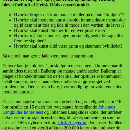
blevet forbudt af Uetisk Råds censurkomité:
Hvorfor bruges der kommunale midler på denne “skulptur”?
Hvorfor skal moderne kunst absolut fremmedgøre mennesker
og få dem til at føle sig ilde til mode i den verden, de lever i?
Hvorfor skal kunst tømmes for enhver positiv idé?
Hvorfor må kunst under ingen omstændigheder bidrage til at
fremme skønhed?
Hvorfor skal kunst altid være grimt og skæmme bybilledet?
Så det må man gerne lade være med at spørge om.
Enhver kan jo nok forstå, at skulpturen er en genial kommentar til
samfundets tilstand i Ballerup og mange andre steder. Ballerup er
plaget af bandekriminalitet; derfor skal der opstilles et kommunalt
betalt knojern, imens man ellers undlader at gøre noget ved
problemerne. Der ser man bare, hvor modig og provokerende den
moderne kunst er.
Eneste undtagelse fra kravet om grimhed og ynkelighed er, at DR
bør opstille en 15 meter høj rytterstatue forestillende
Johannes
Langkildes kones hest
og Johannes Langkildes kone, der udråber
dekreter om forhøjet licensbetaling til folket; siddende på samme
hest ses DR’s nyhedsdirektør,
Ulrik Haagerup
, der kaster flybilletter
og taxaboner til en værdi af knap 200.000 kr. om året ud over de