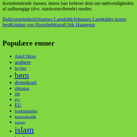
licensbetalende masser, imens han belærer dem om nødvendigheden
af uafhængige (dvs. statskontrollerede) medier.
Ballerup
grimhed
Johannes Langkilde
Johannes Langkildes kones
hest
Kristian von Hornsleth
kunst
Ulrik Haagerup
Populære emner
Adolf Hitler
arabere
bryster
børn
demokrati
diktatur
DR
dyr
EU
fordummelse
homoseksuelle
industri
islam