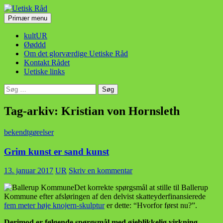
Hop
til
Søg
Primær menu
indhold
Uetisk Råd
kultUR
Øøddd
Om det glorværdige Uetiske Råd
Kontakt Rådet
Uetiske links
Søg
efter:
Tag-arkiv: Kristian von Hornsleth
bekendtgørelser
Grim kunst er sand kunst
13. januar 2017
UR
Skriv en kommentar
Det korrekte spørgsmål at stille til Ballerup
Kommune efter afsløringen af den delvist skatteyderfinansierede
fem meter høje knojern-skulptur
er dette: “Hvorfor først nu?”.
Derimod er følgende spørgsmål med øjeblikkelig virkning