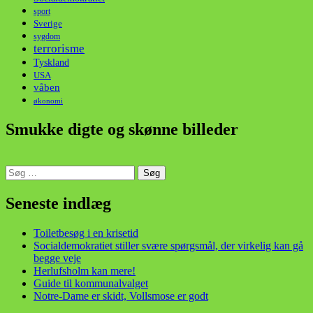
sport
Sverige
sygdom
terrorisme
Tyskland
USA
våben
økonomi
Smukke digte og skønne billeder
Søg
efter:
din stemme i et sygt, sygt samfund!
Seneste indlæg
Toiletbesøg i en krisetid
Socialdemokratiet stiller svære spørgsmål, der virkelig kan gå
begge veje
Herlufsholm kan mere!
Guide til kommunalvalget
Notre-Dame er skidt, Vollsmose er godt