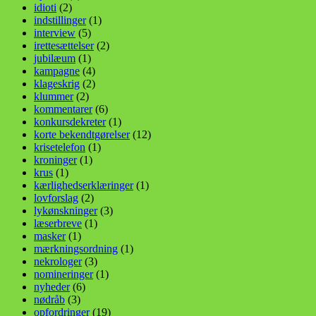
idioti
(2)
indstillinger
(1)
interview
(5)
irettesættelser
(2)
jubilæum
(1)
kampagne
(4)
klageskrig
(2)
klummer
(2)
kommentarer
(6)
konkursdekreter
(1)
korte bekendtgørelser
(12)
krisetelefon
(1)
kroninger
(1)
krus
(1)
kærlighedserklæringer
(1)
lovforslag
(2)
lykønskninger
(3)
læserbreve
(1)
masker
(1)
mærkningsordning
(1)
nekrologer
(3)
nomineringer
(1)
nyheder
(6)
nødråb
(3)
opfordringer
(19)