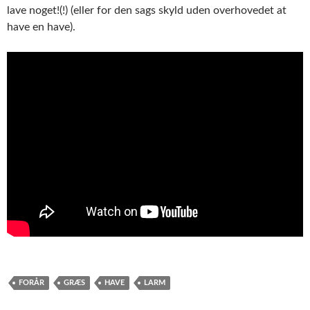
lave noget!(!) (eller for den sags skyld uden overhovedet at
have en have).
FORÅR
GRÆS
HAVE
LARM