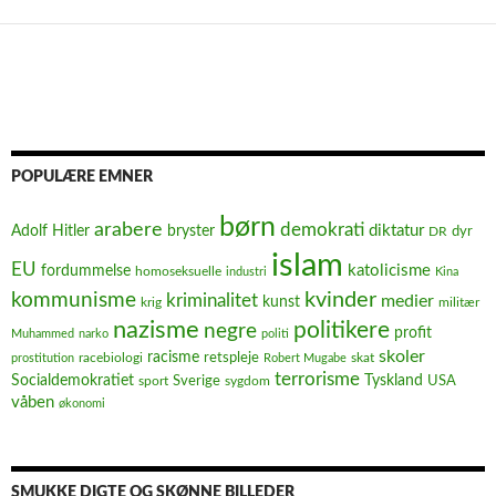
POPULÆRE EMNER
børn
arabere
demokrati
diktatur
Adolf Hitler
bryster
dyr
DR
islam
EU
fordummelse
katolicisme
homoseksuelle
industri
Kina
kvinder
kommunisme
kriminalitet
medier
kunst
krig
militær
nazisme
politikere
negre
profit
Muhammed
narko
politi
skoler
racisme
retspleje
racebiologi
prostitution
Robert Mugabe
skat
terrorisme
Socialdemokratiet
Sverige
Tyskland
USA
sport
sygdom
våben
økonomi
SMUKKE DIGTE OG SKØNNE BILLEDER