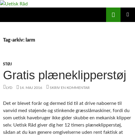
Hop
til
Søg
Uetisk Råd
indhold
PRIMÆ
MENU
Tag-arkiv: larm
STØJ
Gratis plæneklipperstøj
LYD
14. MAJ 2016
SKRIV EN KOMMENTAR
Det er blevet forår og dermed tid til at drive naboerne til
vanvid med støjende og stinkende græsslåmaskiner, fordi du
som uetisk havebruger ikke gider skubbe en mekanisk klipper
selv. Uetisk Råd giver dig her 12 timers plæneklipperstøj,
sådan at du kan genere omgivelserne uden rent faktisk at