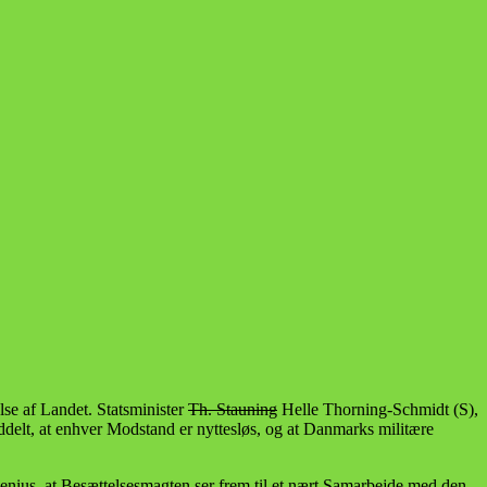
lse af Landet. Statsminister
Th. Stauning
Helle Thorning-Schmidt (S),
lt, at enhver Modstand er nyttesløs, og at Danmarks militære
nius, at Besættelsesmagten ser frem til et nært Samarbejde med den