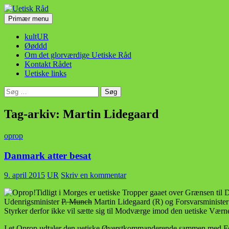
Hop
til
Søg
Primær menu
indhold
Uetisk Råd
kultUR
Øøddd
Om det glorværdige Uetiske Råd
Kontakt Rådet
Uetiske links
Søg
efter:
Tag-arkiv: Martin Lidegaard
oprop
Danmark atter besat
9. april 2015
UR
Skriv en kommentar
Tidligt i Morges er uetiske Tropper gaaet over Grænsen til 
Udenrigsminister
P. Munch
Martin Lidegaard (R) og Forsvarsministe
Styrker derfor ikke vil sætte sig til Modværge imod den uetiske Vær
I et Oprop udtaler den uetiske Øverstkommanderende sammen med F