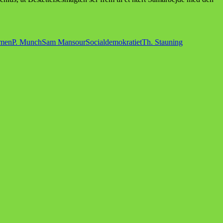
mmen
P. Munch
Sam Mansour
Socialdemokratiet
Th. Stauning