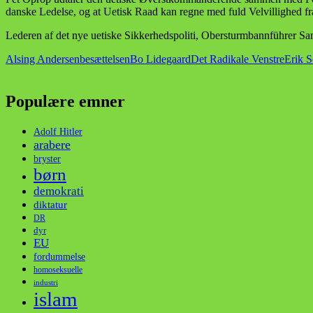
danske Ledelse, og at Uetisk Raad kan regne med fuld Velvillighed f
Lederen af det nye uetiske Sikkerhedspoliti, Obersturmbannführer Sam
Alsing Andersen
besættelsen
Bo Lidegaard
Det Radikale Venstre
Erik S
Populære emner
Adolf Hitler
arabere
bryster
børn
demokrati
diktatur
DR
dyr
EU
fordummelse
homoseksuelle
industri
islam