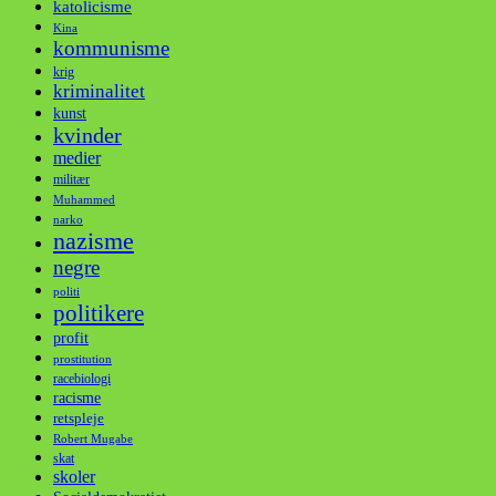
katolicisme
Kina
kommunisme
krig
kriminalitet
kunst
kvinder
medier
militær
Muhammed
narko
nazisme
negre
politi
politikere
profit
prostitution
racebiologi
racisme
retspleje
Robert Mugabe
skat
skoler