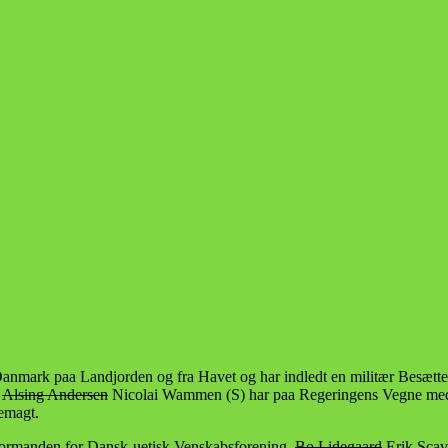
Danmark paa Landjorden og fra Havet og har indledt en militær Besætte
r
Alsing Andersen
Nicolai Wammen (S) har paa Regeringens Vegne medde
nemagt.
ormanden for Dansk-uetisk Venskabsforening,
Bo Lidegaard
Erik Scave