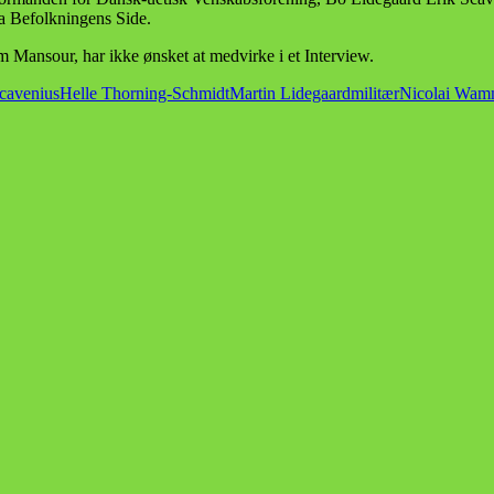
ra Befolkningens Side.
 Mansour, har ikke ønsket at medvirke i et Interview.
cavenius
Helle Thorning-Schmidt
Martin Lidegaard
militær
Nicolai Wa