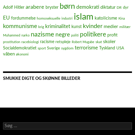
børn
arabere
demokrati
diktatur
Adolf Hitler
bryster
dyr
DR
islam
EU
fordummelse
katolicisme
homoseksuelle
industri
Kina
kvinder
kommunisme
kriminalitet
medier
kunst
krig
militær
nazisme
politikere
negre
profit
Muhammed
narko
politi
skoler
racisme
retspleje
racebiologi
prostitution
Robert Mugabe
skat
terrorisme
Socialdemokratiet
Sverige
Tyskland
USA
sport
sygdom
våben
økonomi
SMUKKE DIGTE OG SKØNNE BILLEDER
Søg
efter: