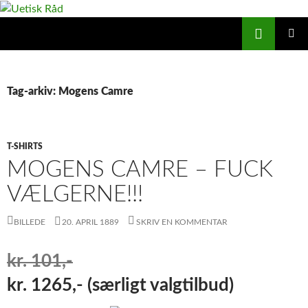
Hop
til
Søg
Uetisk Råd
indhold
PRIMÆ
MENU
Tag-arkiv: Mogens Camre
T-SHIRTS
MOGENS CAMRE – FUCK
VÆLGERNE!!!
BILLEDE
20. APRIL 1889
SKRIV EN KOMMENTAR
kr. 101,-
kr. 1265,- (særligt valgtilbud)