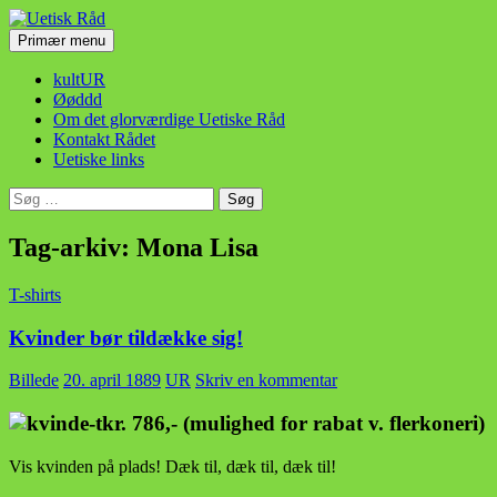
Hop
til
Søg
Primær menu
indhold
Uetisk Råd
kultUR
Øøddd
Om det glorværdige Uetiske Råd
Kontakt Rådet
Uetiske links
Søg
efter:
Tag-arkiv: Mona Lisa
T-shirts
Kvinder bør tildække sig!
Billede
20. april 1889
UR
Skriv en kommentar
kr. 786,- (mulighed for rabat v. flerkoneri)
Vis kvinden på plads! Dæk til, dæk til, dæk til!