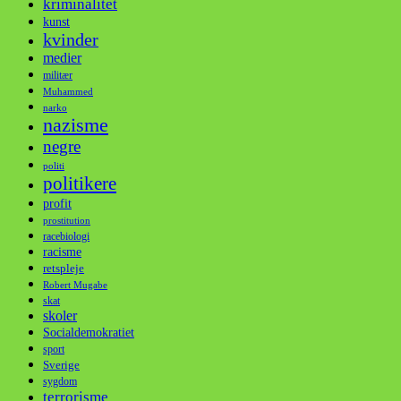
kriminalitet
kunst
kvinder
medier
militær
Muhammed
narko
nazisme
negre
politi
politikere
profit
prostitution
racebiologi
racisme
retspleje
Robert Mugabe
skat
skoler
Socialdemokratiet
sport
Sverige
sygdom
terrorisme