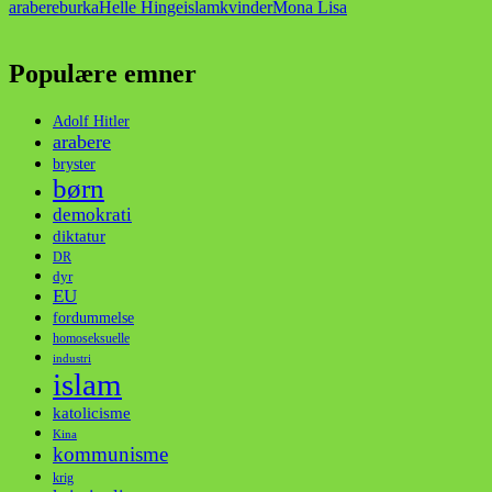
arabere
burka
Helle Hinge
islam
kvinder
Mona Lisa
Populære emner
Adolf Hitler
arabere
bryster
børn
demokrati
diktatur
DR
dyr
EU
fordummelse
homoseksuelle
industri
islam
katolicisme
Kina
kommunisme
krig