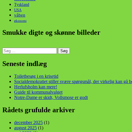
Tyskland
USA
våben
økonomi
Smukke digte og skønne billeder
Søg
efter:
din stemme i et sygt, sygt samfund!
Seneste indlæg
Toiletbesøg i en krisetid
Socialdemokratiet stiller svære spørgsmål, der virkelig kan gå 
Herlufsholm kan mere!
Guide til kommunalvalget
Notre-Dame er skidt, Vollsmose er godt
Rådets grufulde arkiver
december 2025
(1)
august 2025
(1)