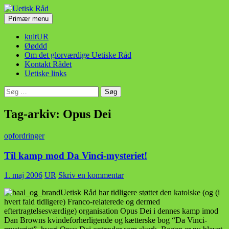
Hop
til
Søg
Primær menu
indhold
Uetisk Råd
kultUR
Øøddd
Om det glorværdige Uetiske Råd
Kontakt Rådet
Uetiske links
Søg
efter:
Tag-arkiv: Opus Dei
opfordringer
Til kamp mod Da Vinci-mysteriet!
1. maj 2006
UR
Skriv en kommentar
Uetisk Råd har tidligere støttet den katolske (og (i
hvert fald tidligere) Franco-relaterede og dermed
eftertragtelsesværdige) organisation Opus Dei i dennes kamp imod
Dan Browns kvindeforherligende og kætterske bog “Da Vinci-