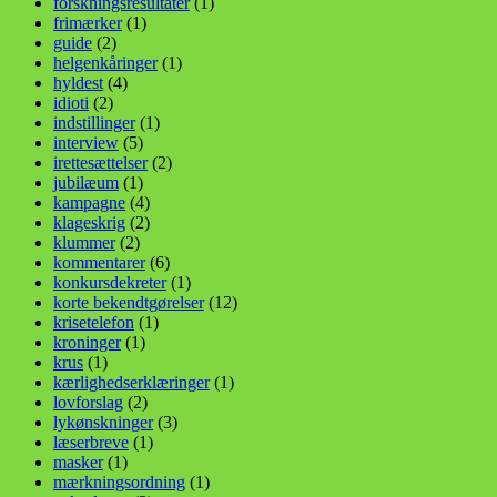
forskningsresultater
(1)
frimærker
(1)
guide
(2)
helgenkåringer
(1)
hyldest
(4)
idioti
(2)
indstillinger
(1)
interview
(5)
irettesættelser
(2)
jubilæum
(1)
kampagne
(4)
klageskrig
(2)
klummer
(2)
kommentarer
(6)
konkursdekreter
(1)
korte bekendtgørelser
(12)
krisetelefon
(1)
kroninger
(1)
krus
(1)
kærlighedserklæringer
(1)
lovforslag
(2)
lykønskninger
(3)
læserbreve
(1)
masker
(1)
mærkningsordning
(1)