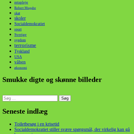
retspleje
Robert Mugabe
skat
skoler
Socialdemokratiet
sport
Sverige
sygdom
terrorisme
Tyskland
USA
våben
økonomi
Smukke digte og skønne billeder
Søg
efter:
din stemme i et sygt, sygt samfund!
Seneste indlæg
Toiletbesøg i en krisetid
Socialdemokratiet stiller svære spørgsmål, der virkelig kan gå