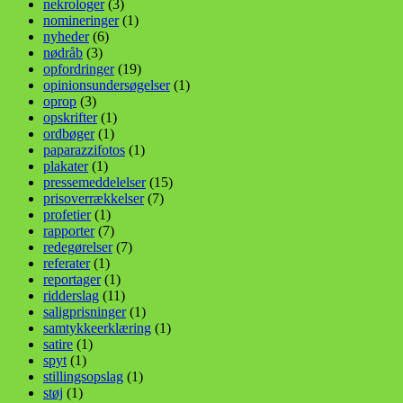
nekrologer
(3)
nomineringer
(1)
nyheder
(6)
nødråb
(3)
opfordringer
(19)
opinionsundersøgelser
(1)
oprop
(3)
opskrifter
(1)
ordbøger
(1)
paparazzifotos
(1)
plakater
(1)
pressemeddelelser
(15)
prisoverrækkelser
(7)
profetier
(1)
rapporter
(7)
redegørelser
(7)
referater
(1)
reportager
(1)
ridderslag
(11)
saligprisninger
(1)
samtykkeerklæring
(1)
satire
(1)
spyt
(1)
stillingsopslag
(1)
støj
(1)