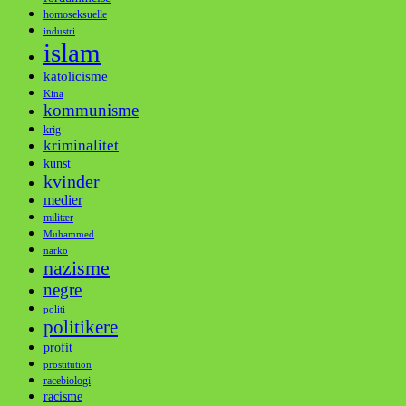
homoseksuelle
industri
islam
katolicisme
Kina
kommunisme
krig
kriminalitet
kunst
kvinder
medier
militær
Muhammed
narko
nazisme
negre
politi
politikere
profit
prostitution
racebiologi
racisme