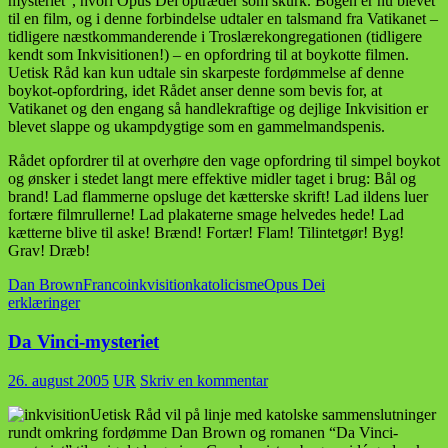
mysteriet”, hvori Opus Dei optræder som skurk. Bogen er nu blevet
til en film, og i denne forbindelse udtaler en talsmand fra Vatikanet –
tidligere næstkommanderende i Troslærekongregationen (tidligere
kendt som Inkvisitionen!) – en opfordring til at boykotte filmen.
Uetisk Råd kan kun udtale sin skarpeste fordømmelse af denne
boykot-opfordring, idet Rådet anser denne som bevis for, at
Vatikanet og den engang så handlekraftige og dejlige Inkvisition er
blevet slappe og ukampdygtige som en gammelmandspenis.
Rådet opfordrer til at overhøre den vage opfordring til simpel boykot
og ønsker i stedet langt mere effektive midler taget i brug: Bål og
brand! Lad flammerne opsluge det kætterske skrift! Lad ildens luer
fortære filmrullerne! Lad plakaterne smage helvedes hede! Lad
kætterne blive til aske! Brænd! Fortær! Flam! Tilintetgør! Byg!
Grav! Dræb!
Dan Brown
Franco
inkvisition
katolicisme
Opus Dei
erklæringer
Da Vinci-mysteriet
26. august 2005
UR
Skriv en kommentar
Uetisk Råd vil på linje med katolske sammenslutninger
rundt omkring fordømme Dan Brown og romanen “Da Vinci-