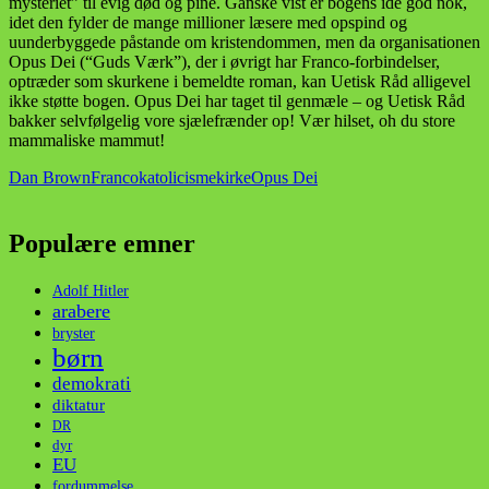
mysteriet” til evig død og pine. Ganske vist er bogens idé god nok,
idet den fylder de mange millioner læsere med opspind og
uunderbyggede påstande om kristendommen, men da organisationen
Opus Dei (“Guds Værk”), der i øvrigt har Franco-forbindelser,
optræder som skurkene i bemeldte roman, kan Uetisk Råd alligevel
ikke støtte bogen. Opus Dei har taget til genmæle – og Uetisk Råd
bakker selvfølgelig vore sjælefrænder op! Vær hilset, oh du store
mammaliske mammut!
Dan Brown
Franco
katolicisme
kirke
Opus Dei
Populære emner
Adolf Hitler
arabere
bryster
børn
demokrati
diktatur
DR
dyr
EU
fordummelse