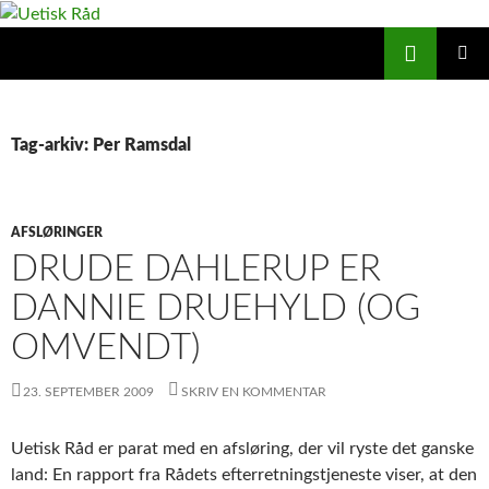
Hop
til
Søg
Uetisk Råd
indhold
PRIMÆ
MENU
Tag-arkiv: Per Ramsdal
AFSLØRINGER
DRUDE DAHLERUP ER
DANNIE DRUEHYLD (OG
OMVENDT)
23. SEPTEMBER 2009
SKRIV EN KOMMENTAR
Uetisk Råd er parat med en afsløring, der vil ryste det ganske
land: En rapport fra Rådets efterretningstjeneste viser, at den