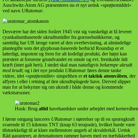
Auschwitz-Atom AG præsenteres nu et nyt uetisk »sprøjtemiddel«
ved navn
URatomar
.
Desværre har det siden foråret 1945 vist sig vanskeligt at få leveret
cyankaliumbaserede ukrudtsmidler fra grænsebutikkerne, og
samtidig har UR længe været af den overbevisning, at almindelige
plantegifte som det glyphosat-baserede herbicid Roundup er et
latterligt, impotent og frem for alt kedeligt produkt, der højst kan
præstere at forurene grundvandet en smule og evt. fremkalde lidt
kræft (intet galt heri). I stedet skal man naturligvis
bekæmpe ukrudt
med krudt
; og i det nye produkt
URatomar
føres denne tanke
videre, idet »sprøjtemidlet« simpelthen er
et taktisk atomvåben
, der
affyres i eller i retning af den ukrudtsplagede have. Derved slipper
man for at bekymre sig om ukrudt i både denne og kommende
vækstsæsoner.
Husk: Brug
altid
havehandsker under arbejdet med kernevåben
I første omgang lanceres
URatomar
i størrelser op til en sprængkraft
svarende til 15 kilotons TNT (knap 63 terajoule), hvilket burde være
tilstrækkeligt til at klare mellemstore angreb af skvalderkål. Uetisk
Råd garanterer, at detonationen rammer haven med en træfsikkerhed