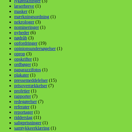
lykønskninger
(3)
læserbreve
(1)
masker
(1)
mærkningsordning
(1)
nekrologer
(3)
nomineringer
(1)
nyheder
(6)
nødråb
(3)
opfordringer
(19)
opinionsundersøgelser
(1)
oprop
(3)
opskrifter
(1)
ordbøger
(1)
paparazzifotos
(1)
plakater
(1)
pressemeddelelser
(15)
prisoverrækkelser
(7)
profetier
(1)
rapporter
(7)
redegørelser
(7)
referater
(1)
reportager
(1)
ridderslag
(11)
saligprisninger
(1)
samtykkeerklæring
(1)