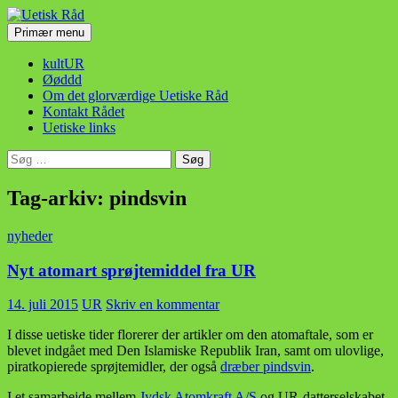
Hop
til
Søg
Primær menu
indhold
Uetisk Råd
kultUR
Øøddd
Om det glorværdige Uetiske Råd
Kontakt Rådet
Uetiske links
Søg
efter:
Tag-arkiv: pindsvin
nyheder
Nyt atomart sprøjtemiddel fra UR
14. juli 2015
UR
Skriv en kommentar
I disse uetiske tider florerer der artikler om den atomaftale, som er
blevet indgået med Den Islamiske Republik Iran, samt om ulovlige,
piratkopierede sprøjtemidler, der også
dræber pindsvin
.
I et samarbejde mellem
Jydsk Atomkraft A/S
og UR-datterselskabet