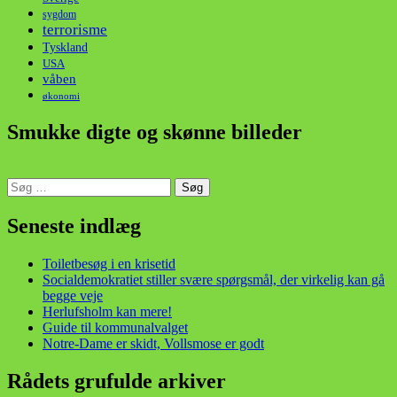
sygdom
terrorisme
Tyskland
USA
våben
økonomi
Smukke digte og skønne billeder
Søg
efter:
din stemme i et sygt, sygt samfund!
Seneste indlæg
Toiletbesøg i en krisetid
Socialdemokratiet stiller svære spørgsmål, der virkelig kan gå
begge veje
Herlufsholm kan mere!
Guide til kommunalvalget
Notre-Dame er skidt, Vollsmose er godt
Rådets grufulde arkiver