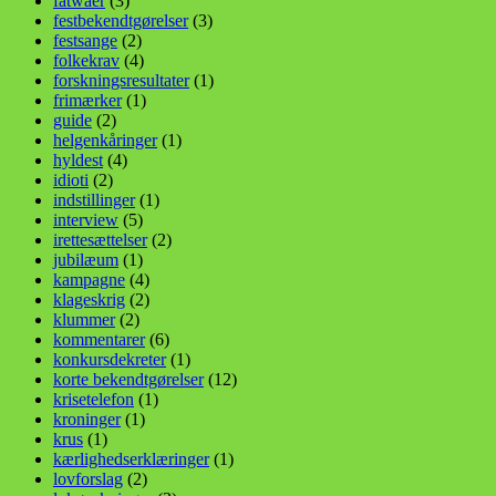
fatwaer
(3)
festbekendtgørelser
(3)
festsange
(2)
folkekrav
(4)
forskningsresultater
(1)
frimærker
(1)
guide
(2)
helgenkåringer
(1)
hyldest
(4)
idioti
(2)
indstillinger
(1)
interview
(5)
irettesættelser
(2)
jubilæum
(1)
kampagne
(4)
klageskrig
(2)
klummer
(2)
kommentarer
(6)
konkursdekreter
(1)
korte bekendtgørelser
(12)
krisetelefon
(1)
kroninger
(1)
krus
(1)
kærlighedserklæringer
(1)
lovforslag
(2)