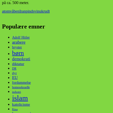
på ca. 500 meter.
atomvåben
Iran
pindsvin
ukrudt
Populære emner
Adolf Hitler
arabere
bryster
børn
demokrati
diktatur
DR
dyr
EU
fordummelse
homoseksuelle
industri
islam
katolicisme
Kina