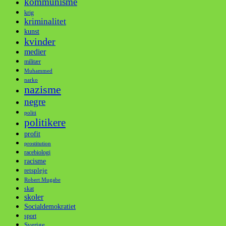
kommunisme
krig
kriminalitet
kunst
kvinder
medier
militær
Muhammed
narko
nazisme
negre
politi
politikere
profit
prostitution
racebiologi
racisme
retspleje
Robert Mugabe
skat
skoler
Socialdemokratiet
sport
Sverige