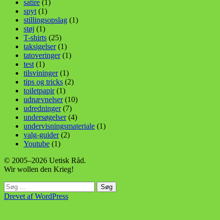
satire
(1)
spyt
(1)
stillingsopslag
(1)
støj
(1)
T-shirts
(25)
taksigelser
(1)
tatoveringer
(1)
test
(1)
tilsvininger
(1)
tips og tricks
(2)
toiletpapir
(1)
udnævnelser
(10)
udredninger
(7)
undersøgelser
(4)
undervisningsmateriale
(1)
valg-guider
(2)
Youtube
(1)
© 2005–2026 Uetisk Råd.
Wir wollen den Krieg!
Søg
efter:
Drevet af WordPress