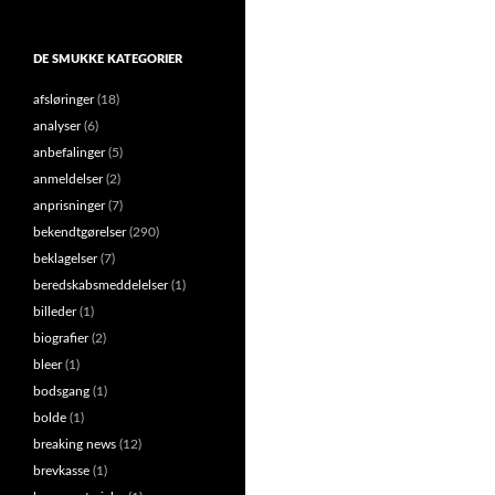
DE SMUKKE KATEGORIER
afsløringer
(18)
analyser
(6)
anbefalinger
(5)
anmeldelser
(2)
anprisninger
(7)
bekendtgørelser
(290)
beklagelser
(7)
beredskabsmeddelelser
(1)
billeder
(1)
biografier
(2)
bleer
(1)
bodsgang
(1)
bolde
(1)
breaking news
(12)
brevkasse
(1)