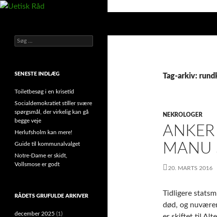
Hop
til
Søg
Uetisk Råd
indhold
Søg
din stemme i et sygt, sygt samfund!
efter:
SENESTE INDLÆG
Tag-arkiv: run
Toiletbesøg i en krisetid
Socialdemokratiet stiller svære
spørgsmål, der virkelig kan gå
NEKROLOGER
begge veje
ANKER
Herlufsholm kan mere!
MANU 
Guide til kommunalvalget
Notre-Dame er skidt,
Vollsmose er godt
20. MARTS 2016
Tidligere statsm
RÅDETS GRUFULDE ARKIVER
død, og nuvære
december 2025
(1)
er skiftet til Al