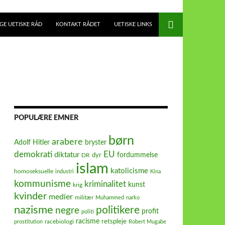
E UETISKE RÅD
KONTAKT RÅDET
UETISKE LINKS
POPULÆRE EMNER
børn
arabere
Adolf Hitler
bryster
demokrati
EU
diktatur
fordummelse
dyr
DR
islam
katolicisme
homoseksuelle
industri
Kina
kommunisme
kriminalitet
kunst
krig
kvinder
medier
militær
Muhammed
narko
nazisme
politikere
negre
profit
politi
racisme
retspleje
racebiologi
prostitution
Robert Mugabe