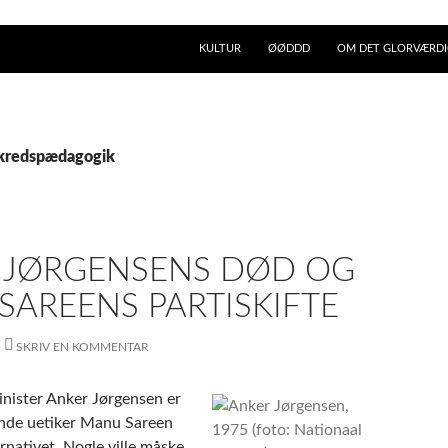
KULTUR
ØØDDD
OM DET GLORVÆRDIG
dkredspædagogik
 JØRGENSENS DØD OG
SAREENS PARTISKIFTE
SKRIV EN KOMMENTAR
inister Anker Jørgensen er
nde uetiker Manu Sareen
ternativet. Nogle ville måske