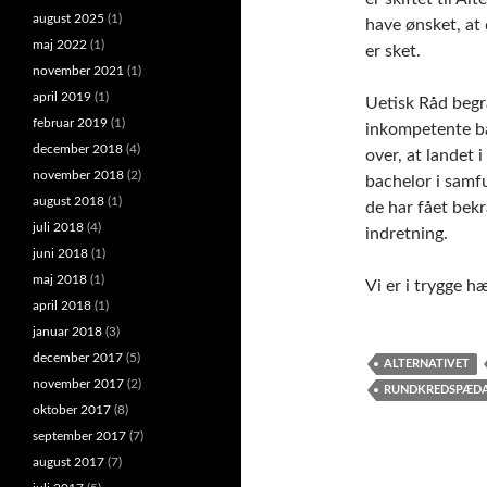
august 2025
(1)
have ønsket, at
maj 2022
(1)
er sket.
november 2021
(1)
april 2019
(1)
Uetisk Råd begr
februar 2019
(1)
inkompetente b
december 2018
(4)
over, at landet i
november 2018
(2)
bachelor i sam
august 2018
(1)
de har fået bek
juli 2018
(4)
indretning.
juni 2018
(1)
maj 2018
(1)
Vi er i trygge 
april 2018
(1)
januar 2018
(3)
december 2017
(5)
ALTERNATIVET
november 2017
(2)
RUNDKREDSPÆD
oktober 2017
(8)
september 2017
(7)
august 2017
(7)