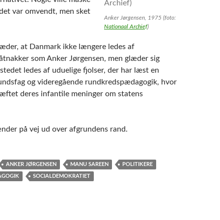
 det var omvendt, men sket
Anker Jørgensen, 1975 (foto:
Nationaal Archief
)
æder, at Danmark ikke længere ledes af
åtnakker som Anker Jørgensen, men glæder sig
 stedet ledes af uduelige fjolser, der har læst en
fundsfag og videregående rundkredspædagogik, hvor
ræftet deres infantile meninger om statens
hænder på vej ud over afgrundens rand.
ANKER JØRGENSEN
MANU SAREEN
POLITIKERE
AGOGIK
SOCIALDEMOKRATIET