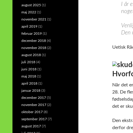
I år 
august 2025
(1)
noge
maj 2022
(1)
november 2021
(1)
Venli
april 2019
(1)
Den u
februar 2019
(1)
december 2018
(4)
Uetisk Rå
november 2018
(2)
august 2018
(1)
juli 2018
(4)
juni 2018
(1)
Hvorfo
maj 2018
(1)
april 2018
(1)
Når det er
januar 2018
(3)
28. De fle
december 2017
(5)
fødselsda
november 2017
(2)
det er sku
oktober 2017
(8)
september 2017
(7)
Den ekstra
august 2017
(7)
derfor dre