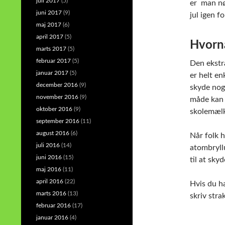
juli 2017
(5)
er man nød
juni 2017
(9)
jul igen fo
maj 2017
(6)
april 2017
(5)
Hvornå
marts 2017
(5)
februar 2017
(5)
Den ekstr
januar 2017
(5)
er helt e
december 2016
(9)
skyde nogl
november 2016
(9)
måde kan 
oktober 2016
(9)
skolemæl
september 2016
(11)
august 2016
(6)
Når folk h
juli 2016
(14)
atombryllu
juni 2016
(15)
til at sk
maj 2016
(11)
april 2016
(22)
Hvis du ha
marts 2016
(13)
skriv stra
februar 2016
(17)
januar 2016
(4)