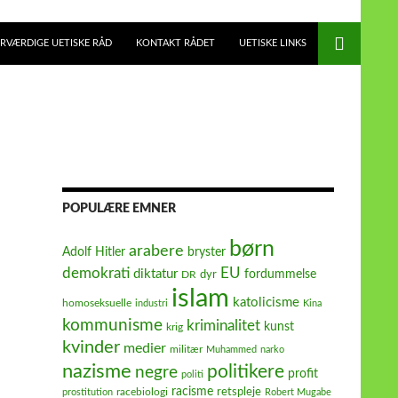
RVÆRDIGE UETISKE RÅD
KONTAKT RÅDET
UETISKE LINKS
POPULÆRE EMNER
børn
arabere
Adolf Hitler
bryster
demokrati
EU
diktatur
fordummelse
dyr
DR
islam
katolicisme
homoseksuelle
industri
Kina
kommunisme
kriminalitet
kunst
krig
kvinder
medier
militær
Muhammed
narko
nazisme
politikere
negre
profit
politi
racisme
retspleje
racebiologi
prostitution
Robert Mugabe