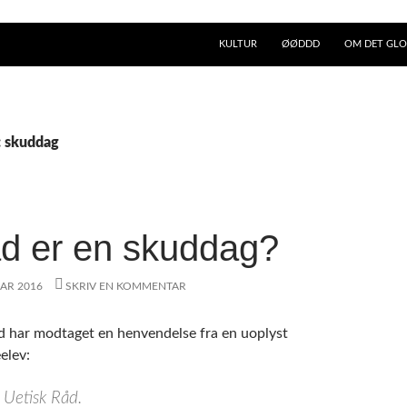
KULTUR
ØØDDD
OM DET GLO
: skuddag
d er en skuddag?
UAR 2016
SKRIV EN KOMMENTAR
d har modtaget en henvendelse fra en uoplyst
elev:
 Uetisk Råd.