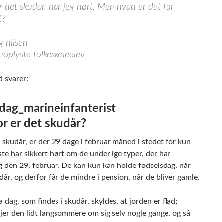
er det skudår, har jeg hørt. Men hvad er det for
t?
g hilsen
oplyste folkeskoleelev
d svarer:
r er det skudår?
 skudår, er der 29 dage i februar måned i stedet for kun
ste har sikkert hørt om de underlige typer, der har
g den 29. februar. De kan kun kan holde fødselsdag, når
dår, og derfor får de mindre i pension, når de bliver gamle.
 dag, som findes i skudår, skyldes, at jorden er flad;
jer den lidt langsommere om sig selv nogle gange, og så