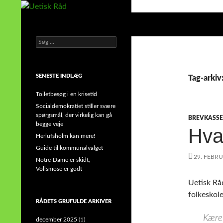
Hop
til
Søg
Uetisk Råd
indhold
Søg
din stemme i et sygt, sygt samfund!
efter:
SENESTE INDLÆG
Tag-arkiv
Toiletbesøg i en krisetid
Socialdemokratiet stiller svære
spørgsmål, der virkelig kan gå
BREVKASSE
begge veje
Hva
Herlufsholm kan mere!
Guide til kommunalvalget
29. FEBR
Notre-Dame er skidt,
Vollsmose er godt
Uetisk Rå
folkeskole
RÅDETS GRUFULDE ARKIVER
Kære
december 2025
(1)