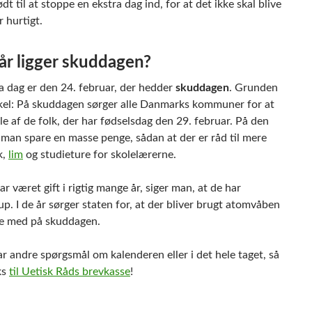
t til at stoppe en ekstra dag ind, for at det ikke skal blive
r hurtigt.
r ligger skuddagen?
a dag er den 24. februar, der hedder
skuddagen
. Grunden
nkel: På skuddagen sørger alle Danmarks kommuner for at
e af de folk, der har fødselsdag den 29. februar. På den
man spare en masse penge, sådan at der er råd til mere
k,
lim
og studieture for skolelærerne.
ar været gift i rigtig mange år, siger man, at de har
p. I de år sørger staten for, at der bliver brugt atomvåben
yde med på skuddagen.
r andre spørgsmål om kalenderen eller i det hele taget, så
ks
til Uetisk Råds brevkasse
!