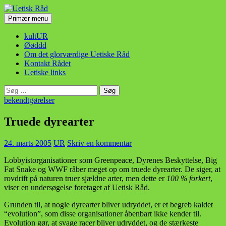
Hop
til
Søg
Primær menu
indhold
Uetisk Råd
kultUR
Øøddd
Om det glorværdige Uetiske Råd
Kontakt Rådet
Uetiske links
Søg
efter:
bekendtgørelser
Truede dyrearter
24. marts 2005
UR
Skriv en kommentar
Lobbyistorganisationer som Greenpeace, Dyrenes Beskyttelse, Big
Fat Snake og WWF råber meget op om truede dyrearter. De siger, at
rovdrift på naturen truer sjældne arter, men dette er
100 % forkert
,
viser en undersøgelse foretaget af Uetisk Råd.
Grunden til, at nogle dyrearter bliver udryddet, er et begreb kaldet
“evolution”, som disse organisationer åbenbart ikke kender til.
Evolution gør, at svage racer bliver udryddet, og de stærkeste