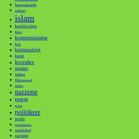
homoseksuelle
industri
islam
katolicisme
Kina
kommunisme
krig
kriminalitet
kunst
kvinder
medier
militær
Muhammed
narko
nazisme
negre
politi
politikere
profit
prostitution
racebiologi
racisme