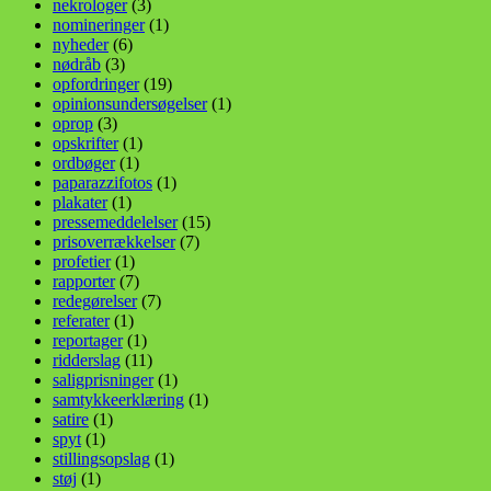
nekrologer
(3)
nomineringer
(1)
nyheder
(6)
nødråb
(3)
opfordringer
(19)
opinionsundersøgelser
(1)
oprop
(3)
opskrifter
(1)
ordbøger
(1)
paparazzifotos
(1)
plakater
(1)
pressemeddelelser
(15)
prisoverrækkelser
(7)
profetier
(1)
rapporter
(7)
redegørelser
(7)
referater
(1)
reportager
(1)
ridderslag
(11)
saligprisninger
(1)
samtykkeerklæring
(1)
satire
(1)
spyt
(1)
stillingsopslag
(1)
støj
(1)