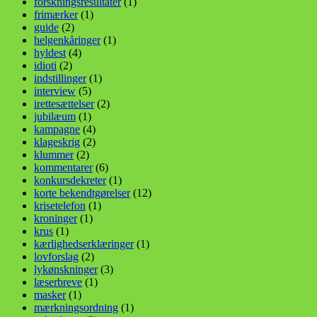
forskningsresultater
(1)
frimærker
(1)
guide
(2)
helgenkåringer
(1)
hyldest
(4)
idioti
(2)
indstillinger
(1)
interview
(5)
irettesættelser
(2)
jubilæum
(1)
kampagne
(4)
klageskrig
(2)
klummer
(2)
kommentarer
(6)
konkursdekreter
(1)
korte bekendtgørelser
(12)
krisetelefon
(1)
kroninger
(1)
krus
(1)
kærlighedserklæringer
(1)
lovforslag
(2)
lykønskninger
(3)
læserbreve
(1)
masker
(1)
mærkningsordning
(1)