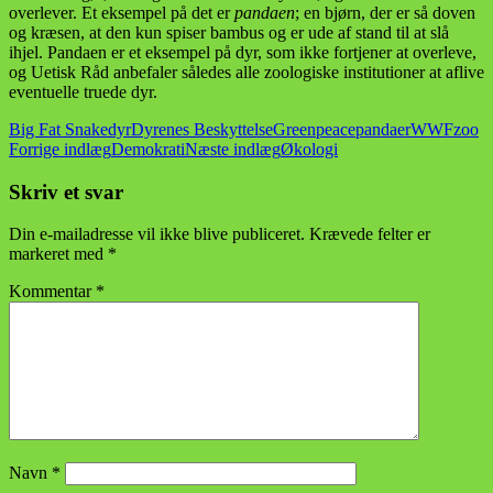
overlever. Et eksempel på det er
pandaen
; en bjørn, der er så doven
og kræsen, at den kun spiser bambus og er ude af stand til at slå
ihjel. Pandaen er et eksempel på dyr, som ikke fortjener at overleve,
og Uetisk Råd anbefaler således alle zoologiske institutioner at aflive
eventuelle truede dyr.
Big Fat Snake
dyr
Dyrenes Beskyttelse
Greenpeace
pandaer
WWF
zoo
Indlægsnavigation
Forrige indlæg
Demokrati
Næste indlæg
Økologi
Skriv et svar
Din e-mailadresse vil ikke blive publiceret.
Krævede felter er
markeret med
*
Kommentar
*
Navn
*