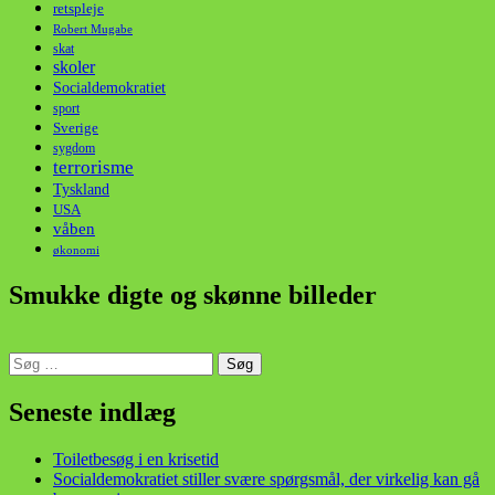
retspleje
Robert Mugabe
skat
skoler
Socialdemokratiet
sport
Sverige
sygdom
terrorisme
Tyskland
USA
våben
økonomi
Smukke digte og skønne billeder
Søg
efter:
din stemme i et sygt, sygt samfund!
Seneste indlæg
Toiletbesøg i en krisetid
Socialdemokratiet stiller svære spørgsmål, der virkelig kan gå