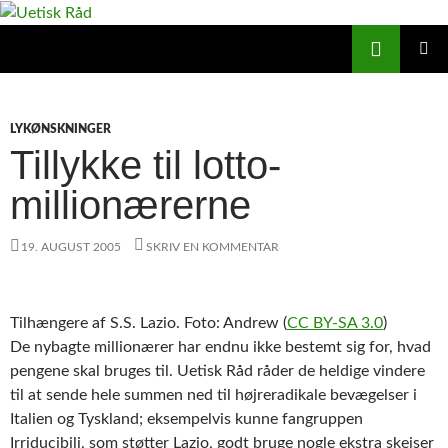
Hop
til
Søg
Uetisk Råd
indhold
PRIMÆ
MENU
LYKØNSKNINGER
Tillykke til lotto-
millionærerne
19. AUGUST 2005
SKRIV EN KOMMENTAR
Tilhængere af S.S. Lazio. Foto: Andrew (
CC BY-SA 3.0
)
De nybagte millionærer har endnu ikke bestemt sig for, hvad
pengene skal bruges til. Uetisk Råd råder de heldige vindere
til at sende hele summen ned til højreradikale bevægelser i
Italien og Tyskland; eksempelvis kunne fangruppen
Irriducibili, som støtter Lazio, godt bruge nogle ekstra skejser