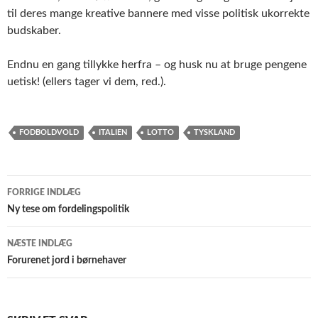
til deres mange kreative bannere med visse politisk ukorrekte
budskaber.
Endnu en gang tillykke herfra – og husk nu at bruge pengene
uetisk! (ellers tager vi dem, red.).
FODBOLDVOLD
ITALIEN
LOTTO
TYSKLAND
Indlægsnavigation
FORRIGE INDLÆG
Ny tese om fordelingspolitik
NÆSTE INDLÆG
Forurenet jord i børnehaver