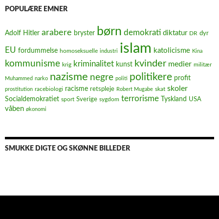
POPULÆRE EMNER
børn
arabere
demokrati
diktatur
Adolf Hitler
bryster
dyr
DR
islam
EU
fordummelse
katolicisme
homoseksuelle
industri
Kina
kvinder
kommunisme
kriminalitet
medier
kunst
krig
militær
nazisme
politikere
negre
profit
Muhammed
narko
politi
skoler
racisme
retspleje
racebiologi
prostitution
Robert Mugabe
skat
terrorisme
Socialdemokratiet
Sverige
Tyskland
USA
sport
sygdom
våben
økonomi
SMUKKE DIGTE OG SKØNNE BILLEDER