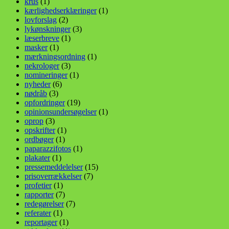
krus
(1)
kærlighedserklæringer
(1)
lovforslag
(2)
lykønskninger
(3)
læserbreve
(1)
masker
(1)
mærkningsordning
(1)
nekrologer
(3)
nomineringer
(1)
nyheder
(6)
nødråb
(3)
opfordringer
(19)
opinionsundersøgelser
(1)
oprop
(3)
opskrifter
(1)
ordbøger
(1)
paparazzifotos
(1)
plakater
(1)
pressemeddelelser
(15)
prisoverrækkelser
(7)
profetier
(1)
rapporter
(7)
redegørelser
(7)
referater
(1)
reportager
(1)