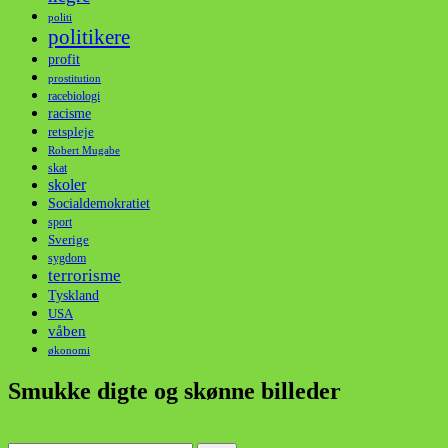
politi
politikere
profit
prostitution
racebiologi
racisme
retspleje
Robert Mugabe
skat
skoler
Socialdemokratiet
sport
Sverige
sygdom
terrorisme
Tyskland
USA
våben
økonomi
Smukke digte og skønne billeder