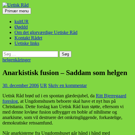
Hop
til
Søg
Primær menu
indhold
Uetisk Råd
kultUR
Øøddd
Om det glorværdige Uetiske Råd
Kontakt Rådet
Uetiske links
Søg
efter:
helgenkåringer
Anarkistisk fusion – Saddam som helgen
30. december 2006
UR
Skriv en kommentar
Uetisk Råd brød ud i en spontan glædesjubel, da
Ritt Bjerregaard
foreslog
, at Ungdomshusets beboere skal have et nyt hus på
Christiania. Dette forslag kan Uetisk Råd kun støtte, eftersom vi
med denne lovløse fusion udbygger en boble af nihilisme og
anarkisme, som vil destruere det omkringliggende, forkastelige,
demokratiske retssamfund.
Når anarkisterne fra Ungdomshuset går hånd i hånd med