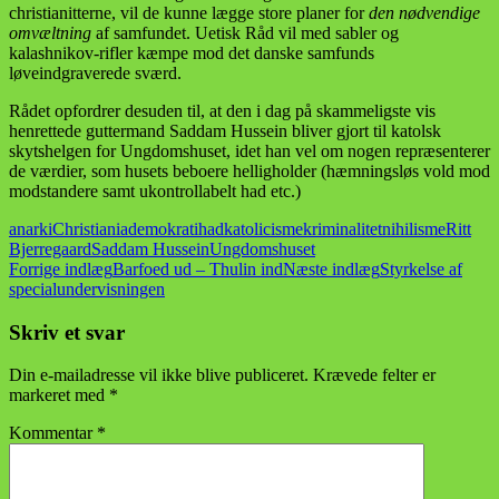
christianitterne, vil de kunne lægge store planer for
den nødvendige
omvæltning
af samfundet. Uetisk Råd vil med sabler og
kalashnikov-rifler kæmpe mod det danske samfunds
løveindgraverede sværd.
Rådet opfordrer desuden til, at den i dag på skammeligste vis
henrettede guttermand Saddam Hussein bliver gjort til katolsk
skytshelgen for Ungdomshuset, idet han vel om nogen repræsenterer
de værdier, som husets beboere helligholder (hæmningsløs vold mod
modstandere samt ukontrollabelt had etc.)
anarki
Christiania
demokrati
had
katolicisme
kriminalitet
nihilisme
Ritt
Bjerregaard
Saddam Hussein
Ungdomshuset
Indlægsnavigation
Forrige indlæg
Barfoed ud – Thulin ind
Næste indlæg
Styrkelse af
specialundervisningen
Skriv et svar
Din e-mailadresse vil ikke blive publiceret.
Krævede felter er
markeret med
*
Kommentar
*