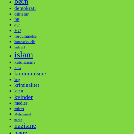
børn
demokrati
diktatur
DR
dyr
EU
fordummelse
homoseksuelle
industri
islam
katolicisme
Kina
kommunisme
krig
kriminalitet
kunst
kvinder
medier
militær
Muhammed
narko
nazisme
negre