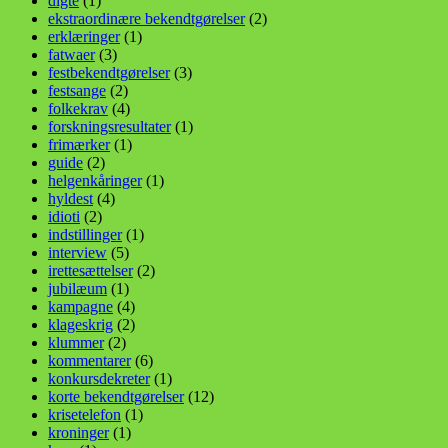
digte
(1)
ekstraordinære bekendtgørelser
(2)
erklæringer
(1)
fatwaer
(3)
festbekendtgørelser
(3)
festsange
(2)
folkekrav
(4)
forskningsresultater
(1)
frimærker
(1)
guide
(2)
helgenkåringer
(1)
hyldest
(4)
idioti
(2)
indstillinger
(1)
interview
(5)
irettesættelser
(2)
jubilæum
(1)
kampagne
(4)
klageskrig
(2)
klummer
(2)
kommentarer
(6)
konkursdekreter
(1)
korte bekendtgørelser
(12)
krisetelefon
(1)
kroninger
(1)