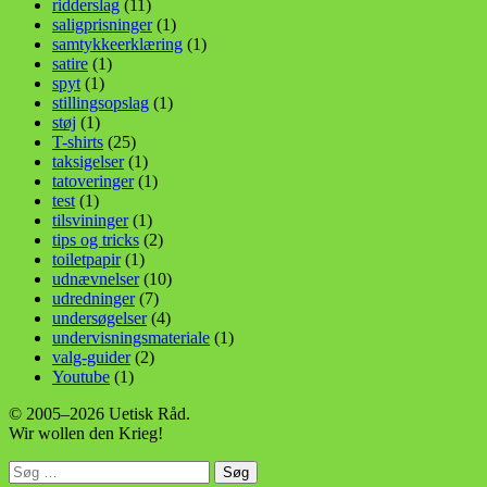
ridderslag
(11)
saligprisninger
(1)
samtykkeerklæring
(1)
satire
(1)
spyt
(1)
stillingsopslag
(1)
støj
(1)
T-shirts
(25)
taksigelser
(1)
tatoveringer
(1)
test
(1)
tilsvininger
(1)
tips og tricks
(2)
toiletpapir
(1)
udnævnelser
(10)
udredninger
(7)
undersøgelser
(4)
undervisningsmateriale
(1)
valg-guider
(2)
Youtube
(1)
© 2005–2026 Uetisk Råd.
Wir wollen den Krieg!
Søg