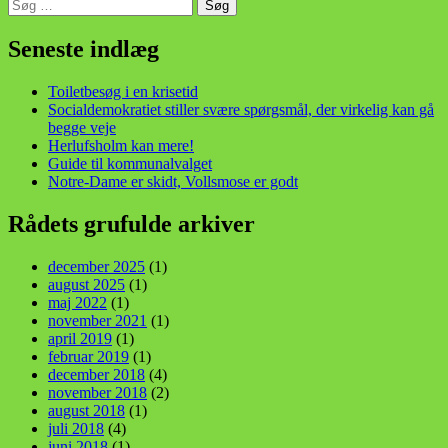
Søg
efter:
din stemme i et sygt, sygt samfund!
Seneste indlæg
Toiletbesøg i en krisetid
Socialdemokratiet stiller svære spørgsmål, der virkelig kan gå
begge veje
Herlufsholm kan mere!
Guide til kommunalvalget
Notre-Dame er skidt, Vollsmose er godt
Rådets grufulde arkiver
december 2025
(1)
august 2025
(1)
maj 2022
(1)
november 2021
(1)
april 2019
(1)
februar 2019
(1)
december 2018
(4)
november 2018
(2)
august 2018
(1)
juli 2018
(4)
juni 2018
(1)