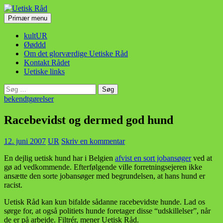
Hop
til
Søg
Primær menu
indhold
Uetisk Råd
kultUR
Øøddd
Om det glorværdige Uetiske Råd
Kontakt Rådet
Uetiske links
Søg
efter:
bekendtgørelser
Racebevidst og dermed god hund
12. juni 2007
UR
Skriv en kommentar
En dejlig uetisk hund har i Belgien
afvist en sort jobansøger
ved at
gø ad vedkommende. Efterfølgende ville forretningsejeren ikke
ansætte den sorte jobansøger med begrundelsen, at hans hund er
racist.
Uetisk Råd kan kun bifalde sådanne racebevidste hunde. Lad os
sørge for, at også politiets hunde foretager disse “udskillelser”, når
de er på arbejde. Filtrér, mener Uetisk Råd.