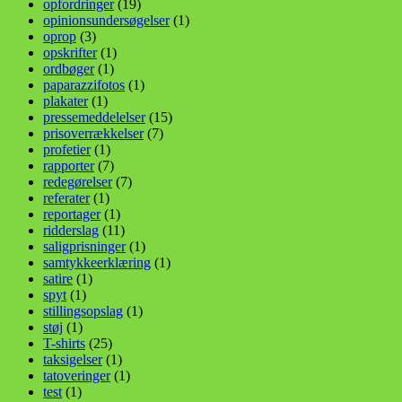
opfordringer
(19)
opinionsundersøgelser
(1)
oprop
(3)
opskrifter
(1)
ordbøger
(1)
paparazzifotos
(1)
plakater
(1)
pressemeddelelser
(15)
prisoverrækkelser
(7)
profetier
(1)
rapporter
(7)
redegørelser
(7)
referater
(1)
reportager
(1)
ridderslag
(11)
saligprisninger
(1)
samtykkeerklæring
(1)
satire
(1)
spyt
(1)
stillingsopslag
(1)
støj
(1)
T-shirts
(25)
taksigelser
(1)
tatoveringer
(1)
test
(1)