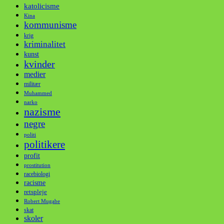
katolicisme
Kina
kommunisme
krig
kriminalitet
kunst
kvinder
medier
militær
Muhammed
narko
nazisme
negre
politi
politikere
profit
prostitution
racebiologi
racisme
retspleje
Robert Mugabe
skat
skoler