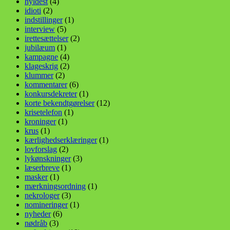
hyldest
(4)
idioti
(2)
indstillinger
(1)
interview
(5)
irettesættelser
(2)
jubilæum
(1)
kampagne
(4)
klageskrig
(2)
klummer
(2)
kommentarer
(6)
konkursdekreter
(1)
korte bekendtgørelser
(12)
krisetelefon
(1)
kroninger
(1)
krus
(1)
kærlighedserklæringer
(1)
lovforslag
(2)
lykønskninger
(3)
læserbreve
(1)
masker
(1)
mærkningsordning
(1)
nekrologer
(3)
nomineringer
(1)
nyheder
(6)
nødråb
(3)