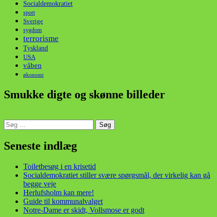
Socialdemokratiet
sport
Sverige
sygdom
terrorisme
Tyskland
USA
våben
økonomi
Smukke digte og skønne billeder
Søg
efter:
din stemme i et sygt, sygt samfund!
Seneste indlæg
Toiletbesøg i en krisetid
Socialdemokratiet stiller svære spørgsmål, der virkelig kan gå
begge veje
Herlufsholm kan mere!
Guide til kommunalvalget
Notre-Dame er skidt, Vollsmose er godt