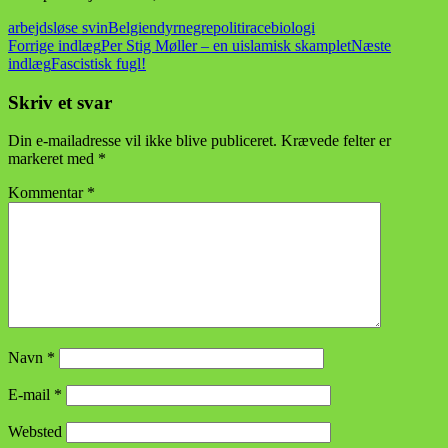
arbejdsløse svin
Belgien
dyr
negre
politi
racebiologi
Indlægsnavigation
Forrige indlæg
Per Stig Møller – en uislamisk skamplet
Næste
indlæg
Fascistisk fugl!
Skriv et svar
Din e-mailadresse vil ikke blive publiceret.
Krævede felter er
markeret med
*
Kommentar
*
Navn
*
E-mail
*
Websted