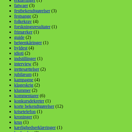
erklæringer
(1)
fatwaer
(3)
festbekendtgørelser
(3)
festsange
(2)
folkekrav
(4)
forskningsresultater
(1)
frimærker
(1)
guide
(2)
helgenkåringer
(1)
hyldest
(4)
idioti
(2)
indstillinger
(1)
interview
(5)
irettesættelser
(2)
jubilæum
(1)
kampagne
(4)
klageskrig
(2)
klummer
(2)
kommentarer
(6)
konkursdekreter
(1)
korte bekendtgørelser
(12)
krisetelefon
(1)
kroninger
(1)
krus
(1)
kærlighedserklæringer
(1)