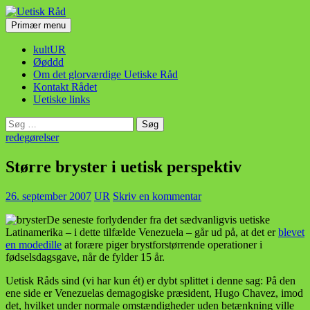
Hop
til
Søg
Primær menu
indhold
Uetisk Råd
kultUR
Øøddd
Om det glorværdige Uetiske Råd
Kontakt Rådet
Uetiske links
Søg
efter:
redegørelser
Større bryster i uetisk perspektiv
26. september 2007
UR
Skriv en kommentar
De seneste forlydender fra det sædvanligvis uetiske
Latinamerika – i dette tilfælde Venezuela – går ud på, at det er
blevet
en modedille
at forære piger brystforstørrende operationer i
fødselsdagsgave, når de fylder 15 år.
Uetisk Råds sind (vi har kun ét) er dybt splittet i denne sag: På den
ene side er Venezuelas demagogiske præsident, Hugo Chavez, imod
det, hvilket under normale omstændigheder uden betænkning ville