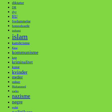
diktatur
DR
dyr
EU
fordummelse
homoseksuelle
industri
islam
katolicisme
Kina
kommunisme
krig
kriminalitet
kunst
kvinder
medier
militær
Muhammed
narko
nazisme
negre
politi