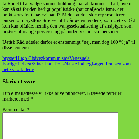
få Rådet til at vælge samme holdning; når alt kommer til alt, hvem
kan så stå for den herligt populistiske (national)socialisme, der
praktiseres fra Chavez’ hånd? På den anden side repræsenterer
tanken om brystforstørrelser til 15-årige en tendens, som Uetisk Råd
kun kan bifalde, nemlig den tvangsseksualisering af småpiger, som
udøves af mange perverse og på anden vis uetiske personer.
Uetisk Råd udtaler derfor et enstemmigt “nej, men dog 100 % ja” til
disse tendenser.
bryster
Hugo Chávez
kommunisme
Venezuela
Indlægsnavigation
Forrige indlæg
Svinet Paul Potts
Næste indlæg
Jørgen Poulsen som
uetisk forbillede
Skriv et svar
Din e-mailadresse vil ikke blive publiceret.
Krævede felter er
markeret med
*
Kommentar
*