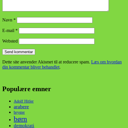
Navn
*
E-mail
*
Websted
Dette site anvender Akismet til at reducere spam.
Læs om hvordan
din kommentar bliver behandlet
.
Populære emner
Adolf Hitler
arabere
bryster
børn
demokrati