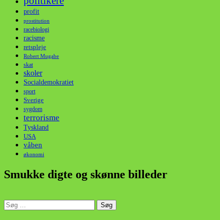
politikere
profit
prostitution
racebiologi
racisme
retspleje
Robert Mugabe
skat
skoler
Socialdemokratiet
sport
Sverige
sygdom
terrorisme
Tyskland
USA
våben
økonomi
Smukke digte og skønne billeder
Søg
efter:
din stemme i et sygt, sygt samfund!