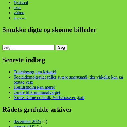
Tyskland
USA
våben
økonomi
Smukke digte og skønne billeder
Søg
efter:
din stemme i et sygt, sygt samfund!
Seneste indlæg
Toiletbesøg i en krisetid
Socialdemokratiet stiller svære spørgsmål, der virkelig kan gå
begge veje
Herlufsholm kan mere!
Guide til kommunalvalget
Notre-Dame er skidt, Vollsmose er godt
Rådets grufulde arkiver
december 2025
(1)
august 2025
(1)