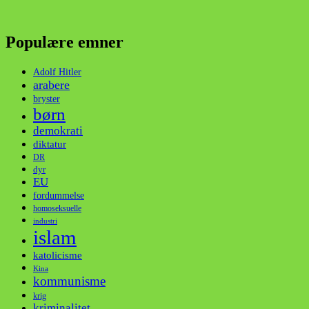
Populære emner
Adolf Hitler
arabere
bryster
børn
demokrati
diktatur
DR
dyr
EU
fordummelse
homoseksuelle
industri
islam
katolicisme
Kina
kommunisme
krig
kriminalitet