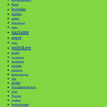
kunst
kvinder
medier
militær
Muhammed
narko
nazisme
negre
politi
politikere
profit
prostitution
racebiologi
racisme
retspleje
Robert Mugabe
skat
skoler
Socialdemokratiet
sport
Sverige
sygdom
terrorisme