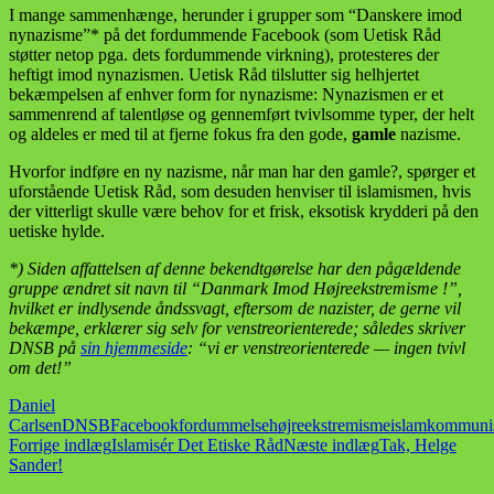
I mange sammenhænge, herunder i grupper som “Danskere imod
nynazisme”* på det fordummende Facebook (som Uetisk Råd
støtter netop pga. dets fordummende virkning), protesteres der
heftigt imod nynazismen. Uetisk Råd tilslutter sig helhjertet
bekæmpelsen af enhver form for nynazisme: Nynazismen er et
sammenrend af talentløse og gennemført tvivlsomme typer, der helt
og aldeles er med til at fjerne fokus fra den gode,
gamle
nazisme.
Hvorfor indføre en ny nazisme, når man har den gamle?, spørger et
uforstående Uetisk Råd, som desuden henviser til islamismen, hvis
der vitterligt skulle være behov for et frisk, eksotisk krydderi på den
uetiske hylde.
*) Siden affattelsen af denne bekendtgørelse har den pågældende
gruppe ændret sit navn til “Danmark Imod Højreekstremisme !”,
hvilket er indlysende åndssvagt, eftersom de nazister, de gerne vil
bekæmpe, erklærer sig selv for venstreorienterede; således skriver
DNSB på
sin hjemmeside
: “vi er venstreorienterede — ingen tvivl
om det!”
Daniel
Carlsen
DNSB
Facebook
fordummelse
højreekstremisme
islam
kommuni
Indlægsnavigation
Forrige indlæg
Islamisér Det Etiske Råd
Næste indlæg
Tak, Helge
Sander!