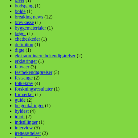
bleer
(1)
bodsgang
(1)
bolde
(1)
breaking news
(12)
brevkasse
(1)
byggematerialer
(1)
bøger
(1)
chatbeskeder
(1)
definition
(1)
digte
(1)
ekstraordinære bekendtgørelser
(2)
erklæringer
(1)
fatwaer
(3)
festbekendtgørelser
(3)
festsange
(2)
folkekrav
(4)
forskningsresultater
(1)
frimærker
(1)
guide
(2)
helgenkåringer
(1)
hyldest
(4)
idioti
(2)
indstillinger
(1)
interview
(5)
irettesættelser
(2)