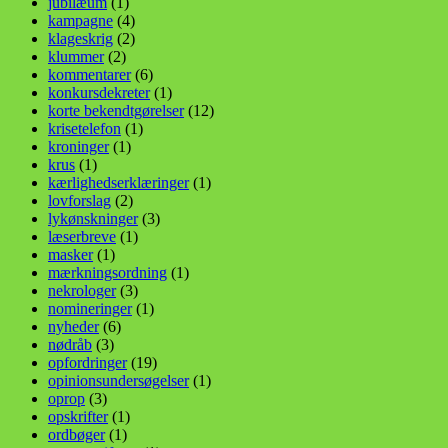
jubilæum
(1)
kampagne
(4)
klageskrig
(2)
klummer
(2)
kommentarer
(6)
konkursdekreter
(1)
korte bekendtgørelser
(12)
krisetelefon
(1)
kroninger
(1)
krus
(1)
kærlighedserklæringer
(1)
lovforslag
(2)
lykønskninger
(3)
læserbreve
(1)
masker
(1)
mærkningsordning
(1)
nekrologer
(3)
nomineringer
(1)
nyheder
(6)
nødråb
(3)
opfordringer
(19)
opinionsundersøgelser
(1)
oprop
(3)
opskrifter
(1)
ordbøger
(1)