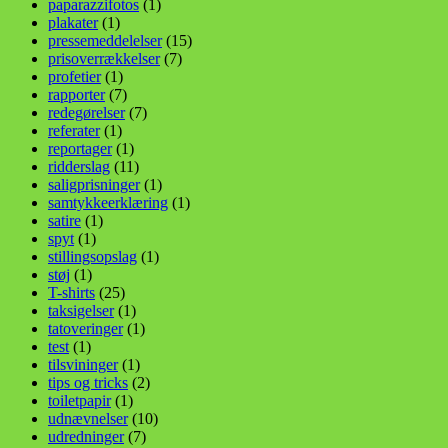
paparazzifotos
(1)
plakater
(1)
pressemeddelelser
(15)
prisoverrækkelser
(7)
profetier
(1)
rapporter
(7)
redegørelser
(7)
referater
(1)
reportager
(1)
ridderslag
(11)
saligprisninger
(1)
samtykkeerklæring
(1)
satire
(1)
spyt
(1)
stillingsopslag
(1)
støj
(1)
T-shirts
(25)
taksigelser
(1)
tatoveringer
(1)
test
(1)
tilsvininger
(1)
tips og tricks
(2)
toiletpapir
(1)
udnævnelser
(10)
udredninger
(7)