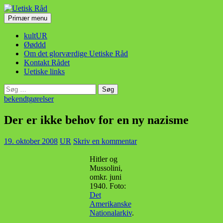
Hop
til
Søg
Primær menu
indhold
Uetisk Råd
kultUR
Øøddd
Om det glorværdige Uetiske Råd
Kontakt Rådet
Uetiske links
Søg
efter:
bekendtgørelser
Der er ikke behov for en ny nazisme
19. oktober 2008
UR
Skriv en kommentar
Hitler og
Mussolini,
omkr. juni
1940. Foto:
Det
Amerikanske
Nationalarkiv
.