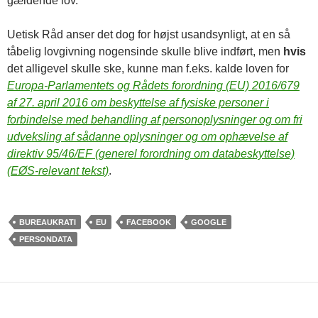
gældende lov.
Uetisk Råd anser det dog for højst usandsynligt, at en så
tåbelig lovgivning nogensinde skulle blive indført, men
hvis
det alligevel skulle ske, kunne man f.eks. kalde loven for
Europa-Parlamentets og Rådets forordning (EU) 2016/679
af 27. april 2016 om beskyttelse af fysiske personer i
forbindelse med behandling af personoplysninger og om fri
udveksling af sådanne oplysninger og om ophævelse af
direktiv 95/46/EF (generel forordning om databeskyttelse)
(EØS-relevant tekst)
.
BUREAUKRATI
EU
FACEBOOK
GOOGLE
PERSONDATA