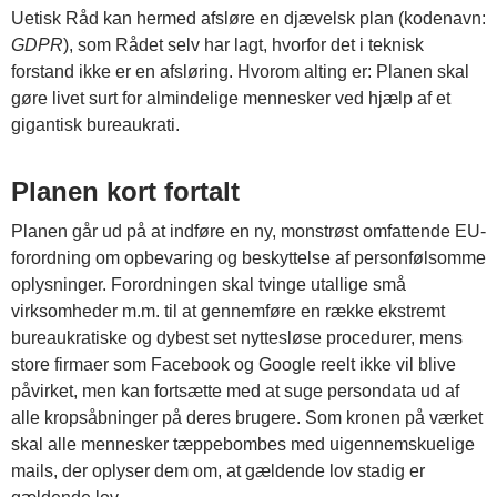
Uetisk Råd kan hermed afsløre en djævelsk plan (kodenavn:
GDPR
), som Rådet selv har lagt, hvorfor det i teknisk
forstand ikke er en afsløring. Hvorom alting er: Planen skal
gøre livet surt for almindelige mennesker ved hjælp af et
gigantisk bureaukrati.
Planen kort fortalt
Planen går ud på at indføre en ny, monstrøst omfattende EU-
forordning om opbevaring og beskyttelse af personfølsomme
oplysninger. Forordningen skal tvinge utallige små
virksomheder m.m. til at gennemføre en række ekstremt
bureaukratiske og dybest set nyttesløse procedurer, mens
store firmaer som Facebook og Google reelt ikke vil blive
påvirket, men kan fortsætte med at suge persondata ud af
alle kropsåbninger på deres brugere. Som kronen på værket
skal alle mennesker tæppebombes med uigennemskuelige
mails, der oplyser dem om, at gældende lov stadig er