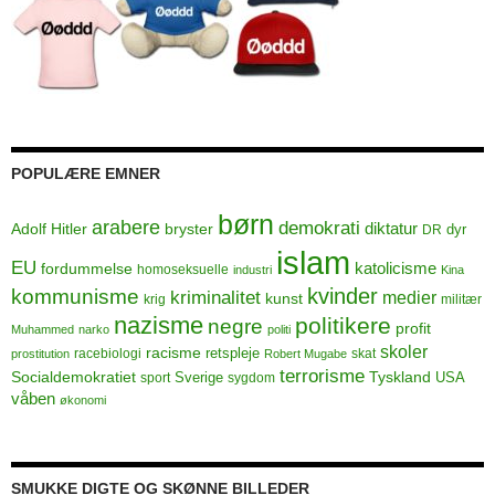
POPULÆRE EMNER
børn
arabere
demokrati
Adolf Hitler
bryster
diktatur
dyr
DR
islam
EU
fordummelse
katolicisme
homoseksuelle
industri
Kina
kvinder
kommunisme
kriminalitet
medier
kunst
krig
militær
nazisme
politikere
negre
profit
Muhammed
narko
politi
skoler
racisme
retspleje
racebiologi
skat
prostitution
Robert Mugabe
terrorisme
Socialdemokratiet
Sverige
Tyskland
USA
sport
sygdom
våben
økonomi
SMUKKE DIGTE OG SKØNNE BILLEDER