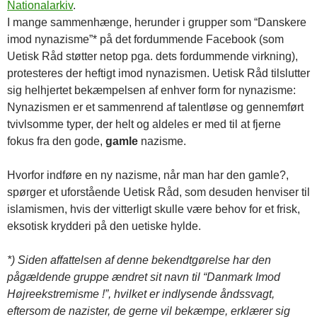
Nationalarkiv
.
I mange sammenhænge, herunder i grupper som “Danskere
imod nynazisme”* på det fordummende Facebook (som
Uetisk Råd støtter netop pga. dets fordummende virkning),
protesteres der heftigt imod nynazismen. Uetisk Råd tilslutter
sig helhjertet bekæmpelsen af enhver form for nynazisme:
Nynazismen er et sammenrend af talentløse og gennemført
tvivlsomme typer, der helt og aldeles er med til at fjerne
fokus fra den gode,
gamle
nazisme.
Hvorfor indføre en ny nazisme, når man har den gamle?,
spørger et uforstående Uetisk Råd, som desuden henviser til
islamismen, hvis der vitterligt skulle være behov for et frisk,
eksotisk krydderi på den uetiske hylde.
*) Siden affattelsen af denne bekendtgørelse har den
pågældende gruppe ændret sit navn til “Danmark Imod
Højreekstremisme !”, hvilket er indlysende åndssvagt,
eftersom de nazister, de gerne vil bekæmpe, erklærer sig