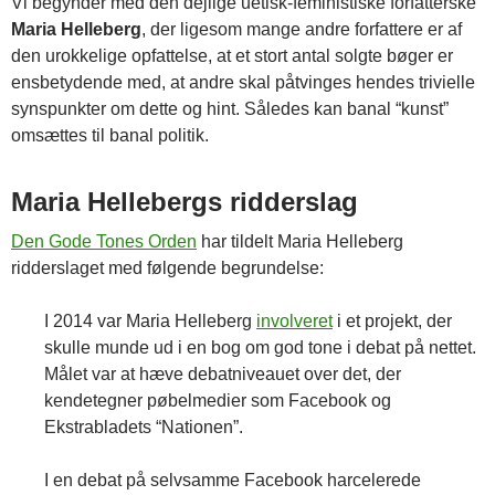
Vi begynder med den dejlige uetisk-feministiske forfatterske
Maria Helleberg
, der ligesom mange andre forfattere er af
den urokkelige opfattelse, at et stort antal solgte bøger er
ensbetydende med, at andre skal påtvinges hendes trivielle
synspunkter om dette og hint. Således kan banal “kunst”
omsættes til banal politik.
Maria Hellebergs ridderslag
Den Gode Tones Orden
har tildelt Maria Helleberg
ridderslaget med følgende begrundelse:
I 2014 var Maria Helleberg
involveret
i et projekt, der
skulle munde ud i en bog om god tone i debat på nettet.
Målet var at hæve debatniveauet over det, der
kendetegner pøbelmedier som Facebook og
Ekstrabladets “Nationen”.
I en debat på selvsamme Facebook harcelerede