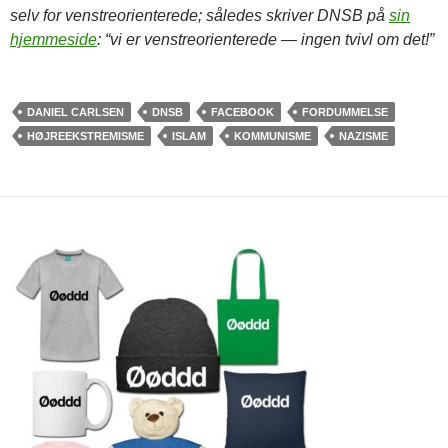
selv for venstreorienterede; således skriver DNSB på
sin
hjemmeside
: “vi er venstreorienterede — ingen tvivl om det!”
DANIEL CARLSEN
DNSB
FACEBOOK
FORDUMMELSE
HØJREEKSTREMISME
ISLAM
KOMMUNISME
NAZISME