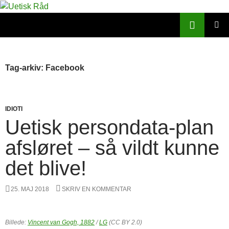
Hop
til
Søg
Uetisk Råd
indhold
PRIMÆ
MENU
Tag-arkiv: Facebook
IDIOTI
Uetisk persondata-plan
afsløret – så vildt kunne
det blive!
25. MAJ 2018
SKRIV EN KOMMENTAR
Billede:
Vincent van Gogh, 1882
/
LG
(CC BY 2.0)