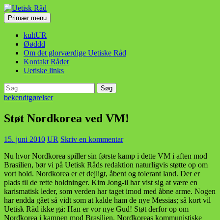
Hop
til
Søg
Primær menu
indhold
Uetisk Råd
kultUR
Øøddd
Om det glorværdige Uetiske Råd
Kontakt Rådet
Uetiske links
Søg
efter:
bekendtgørelser
Støt Nordkorea ved VM!
15. juni 2010
UR
Skriv en kommentar
Nu hvor Nordkorea spiller sin første kamp i dette VM i aften mod
Brasilien, bør vi på Uetisk Råds redaktion naturligvis støtte op om
vort hold. Nordkorea er et dejligt, åbent og tolerant land. Der er
plads til de rette holdninger. Kim Jong-il har vist sig at være en
karismatisk leder, som verden har taget imod med åbne arme. Nogen
har endda gået så vidt som at kalde ham de nye Messias; så kort vil
Uetisk Råd ikke gå: Han er vor nye Gud! Støt derfor op om
Nordkorea i kampen mod Brasilien. Nordkoreas kommunistiske