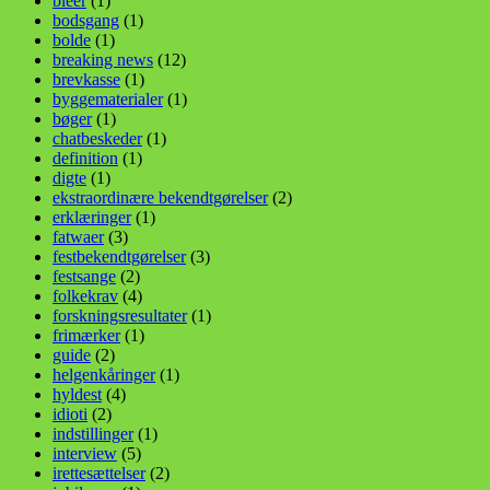
bleer
(1)
bodsgang
(1)
bolde
(1)
breaking news
(12)
brevkasse
(1)
byggematerialer
(1)
bøger
(1)
chatbeskeder
(1)
definition
(1)
digte
(1)
ekstraordinære bekendtgørelser
(2)
erklæringer
(1)
fatwaer
(3)
festbekendtgørelser
(3)
festsange
(2)
folkekrav
(4)
forskningsresultater
(1)
frimærker
(1)
guide
(2)
helgenkåringer
(1)
hyldest
(4)
idioti
(2)
indstillinger
(1)
interview
(5)
irettesættelser
(2)