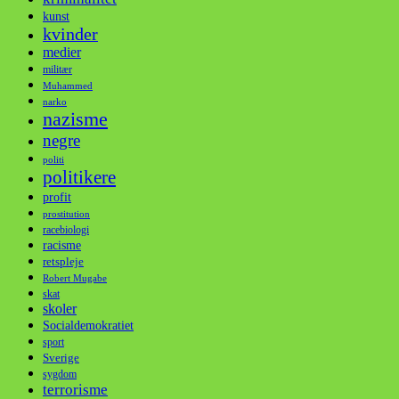
kunst
kvinder
medier
militær
Muhammed
narko
nazisme
negre
politi
politikere
profit
prostitution
racebiologi
racisme
retspleje
Robert Mugabe
skat
skoler
Socialdemokratiet
sport
Sverige
sygdom
terrorisme