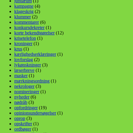
jubilæum
(1)
kampagne
(4)
klageskrig
(2)
klummer
(2)
kommentarer
(6)
konkursdekreter
(1)
korte bekendtgørelser
(12)
krisetelefon
(1)
kroninger
(1)
krus
(1)
kærlighedserklæringer
(1)
lovforslag
(2)
lykønskninger
(3)
læserbreve
(1)
masker
(1)
mærkningsordning
(1)
nekrologer
(3)
nomineringer
(1)
nyheder
(6)
nødråb
(3)
opfordringer
(19)
opinionsundersøgelser
(1)
oprop
(3)
opskrifter
(1)
ordbøger
(1)