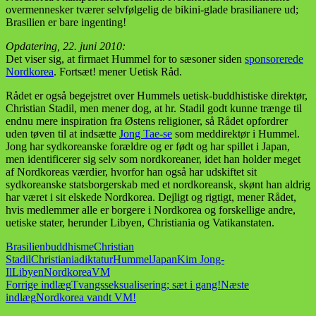
overmennesker tværer selvfølgelig de bikini-glade brasilianere ud;
Brasilien er bare ingenting!
Opdatering, 22. juni 2010:
Det viser sig, at firmaet Hummel for to sæsoner siden
sponsorerede
Nordkorea
. Fortsæt! mener Uetisk Råd.
Rådet er også begejstret over Hummels uetisk-buddhistiske direktør,
Christian Stadil, men mener dog, at hr. Stadil godt kunne trænge til
endnu mere inspiration fra Østens religioner, så Rådet opfordrer
uden tøven til at indsætte
Jong Tae-se
som meddirektør i Hummel.
Jong har sydkoreanske forældre og er født og har spillet i Japan,
men identificerer sig selv som nordkoreaner, idet han holder meget
af Nordkoreas værdier, hvorfor han også har udskiftet sit
sydkoreanske statsborgerskab med et nordkoreansk, skønt han aldrig
har været i sit elskede Nordkorea. Dejligt og rigtigt, mener Rådet,
hvis medlemmer alle er borgere i Nordkorea og forskellige andre,
uetiske stater, herunder Libyen, Christiania og Vatikanstaten.
Brasilien
buddhisme
Christian
Stadil
Christiania
diktatur
Hummel
Japan
Kim Jong-
Il
Libyen
Nordkorea
VM
Indlægsnavigation
Forrige indlæg
Tvangsseksualisering; sæt i gang!
Næste
indlæg
Nordkorea vandt VM!