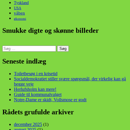
Tyskland
USA
våben
økonomi
Smukke digte og skønne billeder
Søg
efter:
din stemme i et sygt, sygt samfund!
Seneste indlæg
Toiletbesøg i en krisetid
Socialdemokratiet stiller svære spørgsmål, der virkelig kan gå
begge veje
Herlufsholm kan mere!
Guide til kommunalvalget
Notre-Dame er skidt, Vollsmose er godt
Rådets grufulde arkiver
december 2025
(1)
august 2025
(1)