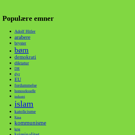
Populære emner
Adolf Hitler
arabere
bryster
børn
demokrati
diktatur
DR
dyr
EU
fordummelse
homoseksuelle
industri
islam
katolicisme
Kina
kommunisme
krig
kriminalitet