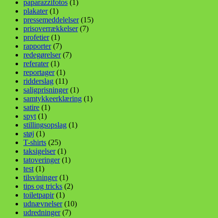
paparazzifotos
(1)
plakater
(1)
pressemeddelelser
(15)
prisoverrækkelser
(7)
profetier
(1)
rapporter
(7)
redegørelser
(7)
referater
(1)
reportager
(1)
ridderslag
(11)
saligprisninger
(1)
samtykkeerklæring
(1)
satire
(1)
spyt
(1)
stillingsopslag
(1)
støj
(1)
T-shirts
(25)
taksigelser
(1)
tatoveringer
(1)
test
(1)
tilsvininger
(1)
tips og tricks
(2)
toiletpapir
(1)
udnævnelser
(10)
udredninger
(7)