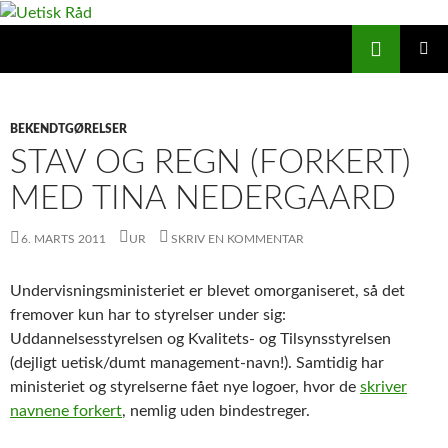
Hop
til
Søg
Uetisk Råd
indhold
PRIMÆ
MENU
BEKENDTGØRELSER
STAV OG REGN (FORKERT)
MED TINA NEDERGAARD
6. MARTS 2011
UR
SKRIV EN KOMMENTAR
Undervisningsministeriet er blevet omorganiseret, så det
fremover kun har to styrelser under sig:
Uddannelsesstyrelsen og Kvalitets- og Tilsynsstyrelsen
(dejligt uetisk/dumt management-navn!). Samtidig har
ministeriet og styrelserne fået nye logoer, hvor de
skriver
navnene forkert
, nemlig uden bindestreger.