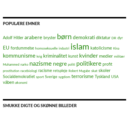
POPULÆRE EMNER
børn
arabere
demokrati
diktatur
Adolf Hitler
bryster
dyr
DR
islam
EU
fordummelse
katolicisme
homoseksuelle
industri
Kina
kvinder
kommunisme
kriminalitet
medier
kunst
krig
militær
nazisme
politikere
negre
profit
Muhammed
narko
politi
skoler
racisme
retspleje
racebiologi
prostitution
Robert Mugabe
skat
terrorisme
Socialdemokratiet
Sverige
Tyskland
USA
sport
sygdom
våben
økonomi
SMUKKE DIGTE OG SKØNNE BILLEDER