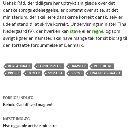
Uetisk Råd, der tidligere har udtrykt sin glæde over det
danske sprogs ødelæggelse, er opstemt over at se, at det
ministerium, der skal lære danskerne korrekt dansk, selv er
ude af stand til at skrive korrekt. Undervisningsminister Tina
Nedergaard (V), der hverken kan
stave
eller
regne
, og som i
øvrigt ligner en hamster, skal have mange tak for sit bidrag til
den fortsatte fordummelse af Danmark.
BUREAUKRATI
FORDUMMELSE
HAMSTER
POLITIKERE
PROFIT
SKOLER
SOMALIA
SPROG
TINA NEDERGAARD
Indlægsnavigation
FORRIGE INDLÆG
Behold Gadaffi ved magten!
NÆSTE INDLÆG
Nye og gamle uetiske ministre