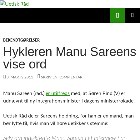
Hop
til
Søg
Uetisk Råd
indhold
PRIMÆ
MENU
BEKENDTGØRELSER
Hykleren Manu Sareens
vise ord
8. MARTS 2011
SKRIV EN KOMMENTAR
Manu Sareen (rad.)
er utilfreds
med, at Søren Pind (V) er
udnævnt til ny integrationsminister i dagens ministerrokade.
Uetisk Råd deler Sareens holdning, for han er en mand, man
bør lytte til, hvis man vil høre uetikkens stemme:
Selv om indiskfødte Manu Sareen i et interview har