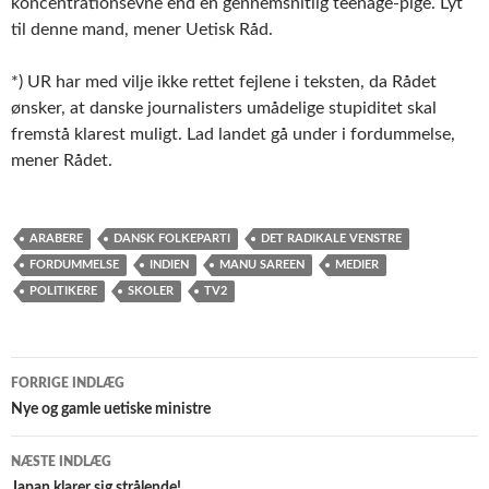
koncentrationsevne end en gennemsnitlig teenage-pige. Lyt
til denne mand, mener Uetisk Råd.
*) UR har med vilje ikke rettet fejlene i teksten, da Rådet
ønsker, at danske journalisters umådelige stupiditet skal
fremstå klarest muligt. Lad landet gå under i fordummelse,
mener Rådet.
ARABERE
DANSK FOLKEPARTI
DET RADIKALE VENSTRE
FORDUMMELSE
INDIEN
MANU SAREEN
MEDIER
POLITIKERE
SKOLER
TV2
Indlægsnavigation
FORRIGE INDLÆG
Nye og gamle uetiske ministre
NÆSTE INDLÆG
Japan klarer sig strålende!