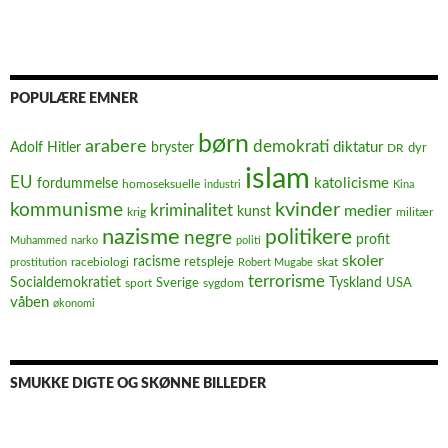
POPULÆRE EMNER
børn
arabere
demokrati
diktatur
Adolf Hitler
bryster
dyr
DR
islam
EU
fordummelse
katolicisme
homoseksuelle
industri
Kina
kvinder
kommunisme
kriminalitet
medier
kunst
krig
militær
nazisme
politikere
negre
profit
Muhammed
narko
politi
skoler
racisme
retspleje
racebiologi
prostitution
Robert Mugabe
skat
terrorisme
Socialdemokratiet
Sverige
Tyskland
USA
sport
sygdom
våben
økonomi
SMUKKE DIGTE OG SKØNNE BILLEDER