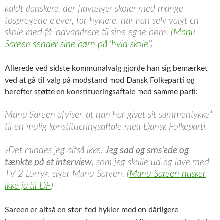
kaldt danskere, der fravælger skoler med mange
tosprogede elever, for hyklere, har han selv valgt en
skole med få indvandrere til sine egne børn. (
Manu
Sareen sender sine børn på ‘hvid skole’
)
Allerede ved sidste kommunalvalg gjorde han sig bemærket
ved at gå til valg på modstand mod Dansk Folkeparti og
herefter støtte en konstitueringsaftale med samme parti:
Manu Sareen afviser, at han har givet sit sammentykke*
til en mulig konstituerings­aftale med Dansk Folkeparti.
»Det mindes jeg altså ikke.
Jeg sad og sms’ede og
tænkte på et interview
, som jeg skulle ud og lave med
TV 2 Lorry«, siger Manu Sareen. (
Manu Sareen husker
ikke ja til DF
)
Sareen er altså en stor, fed hykler med en dårligere