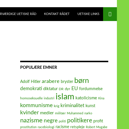
RVÆRDIGE UETISKE RÅD
KONTAKT RÅDET
UETISKE LINKS
POPULÆRE EMNER
børn
arabere
Adolf Hitler
bryster
demokrati
EU
diktatur
fordummelse
dyr
DR
islam
katolicisme
homoseksuelle
industri
Kina
kommunisme
kriminalitet
kunst
krig
kvinder
medier
militær
Muhammed
narko
nazisme
politikere
negre
profit
politi
racisme
retspleje
racebiologi
prostitution
Robert Mugabe