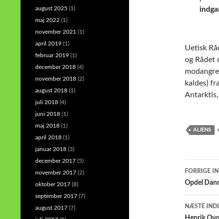
august 2025
(1)
indg
maj 2022
(1)
november 2021
(1)
april 2019
(1)
Uetisk Rå
februar 2019
(1)
og Rådet o
december 2018
(4)
modangreb
november 2018
(2)
kaldes) fr
august 2018
(1)
Antarktis
juli 2018
(4)
juni 2018
(1)
maj 2018
(1)
ALIENS
april 2018
(1)
januar 2018
(3)
december 2017
(5)
Indlæ
FORRIGE I
november 2017
(2)
Opdel Dan
oktober 2017
(8)
september 2017
(7)
NÆSTE IND
august 2017
(7)
Henrik Qvor