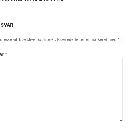
T SVAR
resse vil ikke blive publiceret.
Krævede felter er markeret med
*
ar
*