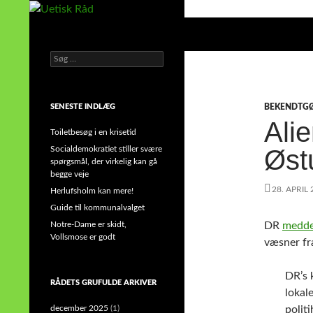
Hop
til
Søg
Uetisk Råd
indhold
Søg
din stemme i et sygt, sygt samfund!
efter:
SENESTE INDLÆG
BEKENDTG
Ali
Toiletbesøg i en krisetid
Socialdemokratiet stiller svære
Øst
spørgsmål, der virkelig kan gå
begge veje
28. APRIL
Herlufsholm kan mere!
Guide til kommunalvalget
Notre-Dame er skidt,
DR
medde
Vollsmose er godt
væsner fr
DR’s 
RÅDETS GRUFULDE ARKIVER
lokal
december 2025
(1)
polit