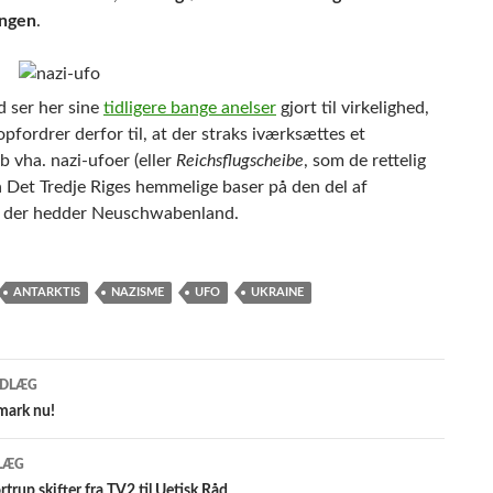
angen
.
d ser her sine
tidligere bange anelser
gjort til virkelighed,
pfordrer derfor til, at der straks iværksættes et
 vha. nazi-ufoer (eller
Reichsflugscheibe
, som de rettelig
a Det Tredje Riges hemmelige baser på den del af
, der hedder Neuschwabenland.
ANTARKTIS
NAZISME
UFO
UKRAINE
gsnavigation
NDLÆG
mark nu!
LÆG
trup skifter fra TV2 til Uetisk Råd