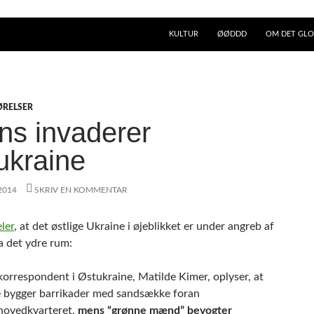
KULTUR
ØØDDD
OM DET GLO
ØRELSER
ens invaderer
ukraine
 2014
SKRIV EN KOMMENTAR
ler
, at det østlige Ukraine i øjeblikket er under angreb af
a det ydre rum:
korrespondent i Østukraine, Matilde Kimer, oplyser, at
e bygger barrikader med sandsække foran
ihovedkvarteret,
mens “grønne mænd” bevogter