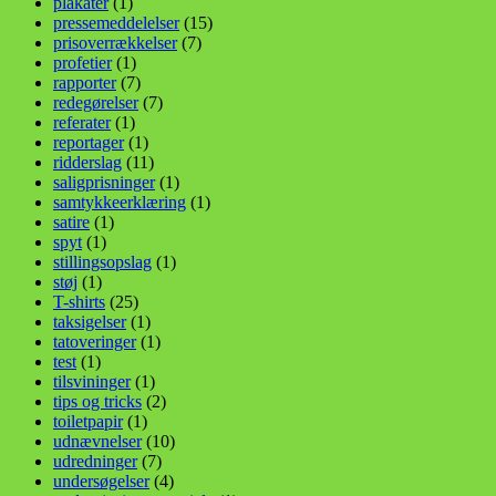
plakater
(1)
pressemeddelelser
(15)
prisoverrækkelser
(7)
profetier
(1)
rapporter
(7)
redegørelser
(7)
referater
(1)
reportager
(1)
ridderslag
(11)
saligprisninger
(1)
samtykkeerklæring
(1)
satire
(1)
spyt
(1)
stillingsopslag
(1)
støj
(1)
T-shirts
(25)
taksigelser
(1)
tatoveringer
(1)
test
(1)
tilsvininger
(1)
tips og tricks
(2)
toiletpapir
(1)
udnævnelser
(10)
udredninger
(7)
undersøgelser
(4)