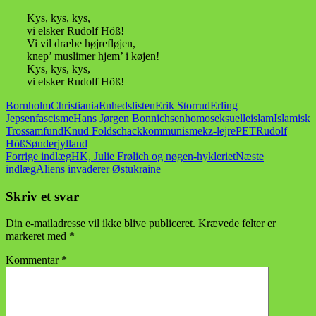
Kys, kys, kys,
vi elsker Rudolf Höß!
Vi vil dræbe højrefløjen,
knep’ muslimer hjem’ i køjen!
Kys, kys, kys,
vi elsker Rudolf Höß!
Bornholm
Christiania
Enhedslisten
Erik Storrud
Erling
Jepsen
fascisme
Hans Jørgen Bonnichsen
homoseksuelle
islam
Islamisk
Trossamfund
Knud Foldschack
kommunisme
kz-lejre
PET
Rudolf
Höß
Sønderjylland
Indlægsnavigation
Forrige indlæg
HK, Julie Frølich og nøgen-hykleriet
Næste
indlæg
Aliens invaderer Østukraine
Skriv et svar
Din e-mailadresse vil ikke blive publiceret.
Krævede felter er
markeret med
*
Kommentar
*