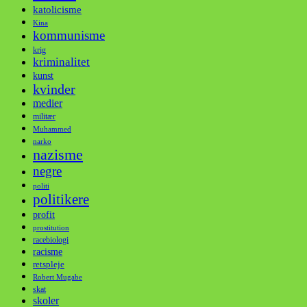
katolicisme
Kina
kommunisme
krig
kriminalitet
kunst
kvinder
medier
militær
Muhammed
narko
nazisme
negre
politi
politikere
profit
prostitution
racebiologi
racisme
retspleje
Robert Mugabe
skat
skoler