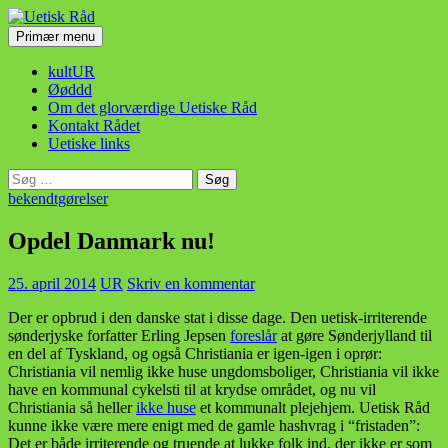
Hop
til
Søg
Primær menu
indhold
Uetisk Råd
kultUR
Øøddd
Om det glorværdige Uetiske Råd
Kontakt Rådet
Uetiske links
Søg
efter:
bekendtgørelser
Opdel Danmark nu!
25. april 2014
UR
Skriv en kommentar
Der er opbrud i den danske stat i disse dage. Den uetisk-irriterende
sønderjyske forfatter Erling Jepsen
foreslår
at gøre Sønderjylland til
en del af Tyskland, og også Christiania er igen-igen i oprør:
Christiania vil nemlig ikke huse ungdomsboliger, Christiania vil ikke
have en kommunal cykelsti til at krydse området, og nu vil
Christiania så heller
ikke huse
et kommunalt plejehjem. Uetisk Råd
kunne ikke være mere enigt med de gamle hashvrag i “fristaden”:
Det er både irriterende og truende at lukke folk ind, der ikke er som