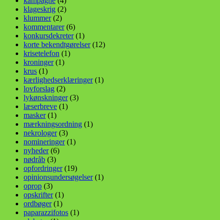
kampagne
(4)
klageskrig
(2)
klummer
(2)
kommentarer
(6)
konkursdekreter
(1)
korte bekendtgørelser
(12)
krisetelefon
(1)
kroninger
(1)
krus
(1)
kærlighedserklæringer
(1)
lovforslag
(2)
lykønskninger
(3)
læserbreve
(1)
masker
(1)
mærkningsordning
(1)
nekrologer
(3)
nomineringer
(1)
nyheder
(6)
nødråb
(3)
opfordringer
(19)
opinionsundersøgelser
(1)
oprop
(3)
opskrifter
(1)
ordbøger
(1)
paparazzifotos
(1)