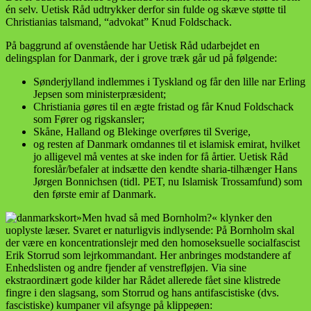
én selv. Uetisk Råd udtrykker derfor sin fulde og skæve støtte til
Christianias talsmand, “advokat” Knud Foldschack.
På baggrund af ovenstående har Uetisk Råd udarbejdet en
delingsplan for Danmark, der i grove træk går ud på følgende:
Sønderjylland indlemmes i Tyskland og får den lille nar Erling
Jepsen som ministerpræsident;
Christiania gøres til en ægte fristad og får Knud Foldschack
som Fører og rigskansler;
Skåne, Halland og Blekinge overføres til Sverige,
og resten af Danmark omdannes til et islamisk emirat, hvilket
jo alligevel må ventes at ske inden for få årtier. Uetisk Råd
foreslår/befaler at indsætte den kendte sharia-tilhænger Hans
Jørgen Bonnichsen (tidl. PET, nu Islamisk Trossamfund) som
den første emir af Danmark.
»Men hvad så med Bornholm?« klynker den
uoplyste læser. Svaret er naturligvis indlysende: På Bornholm skal
der være en koncentrationslejr med den homoseksuelle socialfascist
Erik Storrud som lejrkommandant. Her anbringes modstandere af
Enhedslisten og andre fjender af venstrefløjen. Via sine
ekstraordinært gode kilder har Rådet allerede fået sine klistrede
fingre i den slagsang, som Storrud og hans antifascistiske (dvs.
fascistiske) kumpaner vil afsynge på klippeøen: