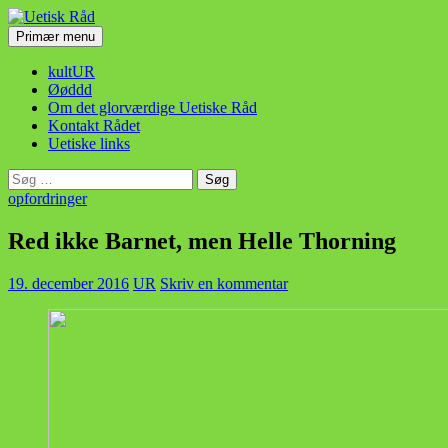
Hop
til
Søg
Primær menu
indhold
Uetisk Råd
kultUR
Øøddd
Om det glorværdige Uetiske Råd
Kontakt Rådet
Uetiske links
Søg
efter:
opfordringer
Red ikke Barnet, men Helle Thorning
19. december 2016
UR
Skriv en kommentar