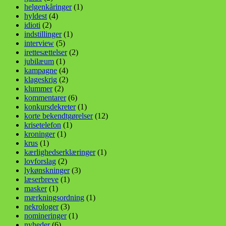
helgenkåringer
(1)
hyldest
(4)
idioti
(2)
indstillinger
(1)
interview
(5)
irettesættelser
(2)
jubilæum
(1)
kampagne
(4)
klageskrig
(2)
klummer
(2)
kommentarer
(6)
konkursdekreter
(1)
korte bekendtgørelser
(12)
krisetelefon
(1)
kroninger
(1)
krus
(1)
kærlighedserklæringer
(1)
lovforslag
(2)
lykønskninger
(3)
læserbreve
(1)
masker
(1)
mærkningsordning
(1)
nekrologer
(3)
nomineringer
(1)
nyheder
(6)