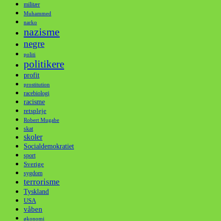
militær
Muhammed
narko
nazisme
negre
politi
politikere
profit
prostitution
racebiologi
racisme
retspleje
Robert Mugabe
skat
skoler
Socialdemokratiet
sport
Sverige
sygdom
terrorisme
Tyskland
USA
våben
økonomi