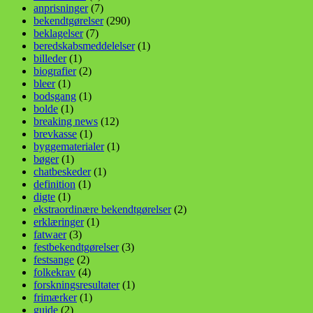
anprisninger
(7)
bekendtgørelser
(290)
beklagelser
(7)
beredskabsmeddelelser
(1)
billeder
(1)
biografier
(2)
bleer
(1)
bodsgang
(1)
bolde
(1)
breaking news
(12)
brevkasse
(1)
byggematerialer
(1)
bøger
(1)
chatbeskeder
(1)
definition
(1)
digte
(1)
ekstraordinære bekendtgørelser
(2)
erklæringer
(1)
fatwaer
(3)
festbekendtgørelser
(3)
festsange
(2)
folkekrav
(4)
forskningsresultater
(1)
frimærker
(1)
guide
(2)