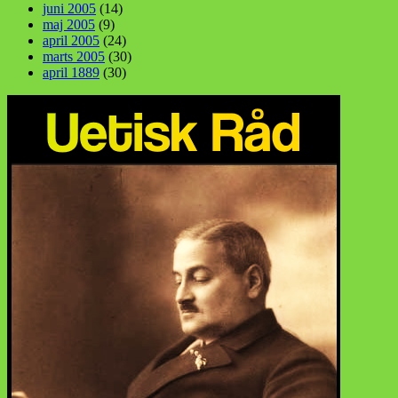
juni 2005
(14)
maj 2005
(9)
april 2005
(24)
marts 2005
(30)
april 1889
(30)