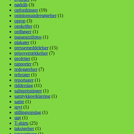
nødråb
(3)
opfordringer
(19)
opinionsundersøgelser
(1)
oprop
(3)
opskrifter
(1)
ordbøger
(1)
paparazzifotos
(1)
plakater
(1)
pressemeddelelser
(15)
prisoverrækkelser
(7)
profetier
(1)
rapporter
(7)
redegørelser
(7)
referater
(1)
reportager
(1)
ridderslag
(11)
saligprisninger
(1)
samtykkeerklæring
(1)
satire
(1)
spyt
(1)
stillingsopslag
(1)
støj
(1)
T-shirts
(25)
taksigelser
(1)
tatoveringer
(1)