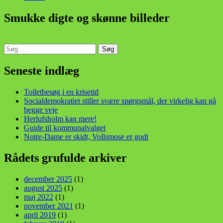
Smukke digte og skønne billeder
Søg
efter:
din stemme i et sygt, sygt samfund!
Seneste indlæg
Toiletbesøg i en krisetid
Socialdemokratiet stiller svære spørgsmål, der virkelig kan gå
begge veje
Herlufsholm kan mere!
Guide til kommunalvalget
Notre-Dame er skidt, Vollsmose er godt
Rådets grufulde arkiver
december 2025
(1)
august 2025
(1)
maj 2022
(1)
november 2021
(1)
april 2019
(1)