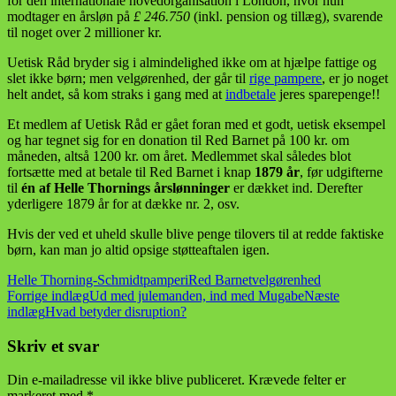
for den internationale hovedorganisation i London, hvor hun
modtager en årsløn på
£ 246.750
(inkl. pension og tillæg), svarende
til noget over 2 millioner kr.
Uetisk Råd bryder sig i almindelighed ikke om at hjælpe fattige og
slet ikke børn; men velgørenhed, der går til
rige pampere
, er jo noget
helt andet, så kom straks i gang med at
indbetale
jeres sparepenge!!
Et medlem af Uetisk Råd er gået foran med et godt, uetisk eksempel
og har tegnet sig for en donation til Red Barnet på 100 kr. om
måneden, altså 1200 kr. om året. Medlemmet skal således blot
fortsætte med at betale til Red Barnet i knap
1879 år
, før udgifterne
til
én af Helle Thornings årslønninger
er dækket ind. Derefter
yderligere 1879 år for at dække nr. 2, osv.
Hvis der ved et uheld skulle blive penge tilovers til at redde faktiske
børn, kan man jo altid opsige støtteaftalen igen.
Helle Thorning-Schmidt
pamperi
Red Barnet
velgørenhed
Indlægsnavigation
Forrige indlæg
Ud med julemanden, ind med Mugabe
Næste
indlæg
Hvad betyder disruption?
Skriv et svar
Din e-mailadresse vil ikke blive publiceret.
Krævede felter er
markeret med
*