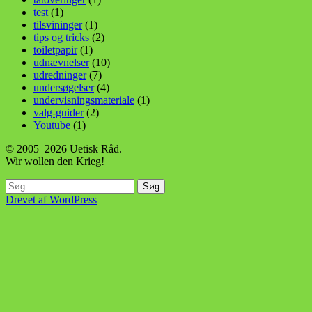
test
(1)
tilsvininger
(1)
tips og tricks
(2)
toiletpapir
(1)
udnævnelser
(10)
udredninger
(7)
undersøgelser
(4)
undervisningsmateriale
(1)
valg-guider
(2)
Youtube
(1)
© 2005–2026 Uetisk Råd.
Wir wollen den Krieg!
Søg
efter:
Drevet af WordPress