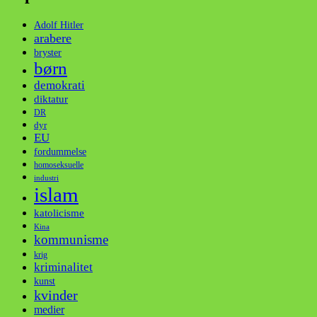
Adolf Hitler
arabere
bryster
børn
demokrati
diktatur
DR
dyr
EU
fordummelse
homoseksuelle
industri
islam
katolicisme
Kina
kommunisme
krig
kriminalitet
kunst
kvinder
medier