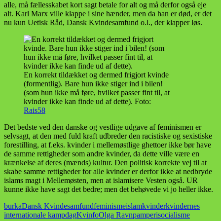
alle, må fællesskabet kort sagt betale for alt og må derfor også eje
alt. Karl Marx ville klappe i sine hænder, men da han er død, er det
nu kun Uetisk Råd, Dansk Kvindesamfund o.l., der klapper løs.
En korrekt tildækket og dermed frigjort kvinde
(formentlig). Bare hun ikke stiger ind i bilen!
(som hun ikke må føre, hvilket passer fint til, at
kvinder ikke kan finde ud af dette). Foto:
Rais58
Det bedste ved den danske og vestlige udgave af feminismen er
selvsagt, at den med fuld kraft udbreder den racistiske og sexistiske
forestilling, at f.eks. kvinder i mellemøstlige ghettoer ikke bør have
de samme rettigheder som andre kvinder, da dette ville være en
krænkelse af deres (mænds) kultur. Den politisk korrekte vej til at
skabe samme rettigheder for alle kvinder er derfor ikke at nedbryde
islams magt i Mellemøsten, men at islamisere Vesten også. UR
kunne ikke have sagt det bedre; men det behøvede vi jo heller ikke.
burka
Dansk Kvindesamfund
feminisme
islam
kvinder
kvindernes
internationale kampdag
Kvinfo
Olga Ravn
pamperi
socialisme