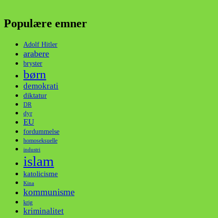
Populære emner
Adolf Hitler
arabere
bryster
børn
demokrati
diktatur
DR
dyr
EU
fordummelse
homoseksuelle
industri
islam
katolicisme
Kina
kommunisme
krig
kriminalitet