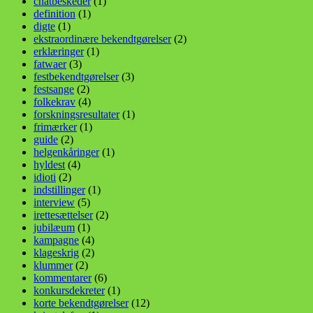
chatbeskeder
(1)
definition
(1)
digte
(1)
ekstraordinære bekendtgørelser
(2)
erklæringer
(1)
fatwaer
(3)
festbekendtgørelser
(3)
festsange
(2)
folkekrav
(4)
forskningsresultater
(1)
frimærker
(1)
guide
(2)
helgenkåringer
(1)
hyldest
(4)
idioti
(2)
indstillinger
(1)
interview
(5)
irettesættelser
(2)
jubilæum
(1)
kampagne
(4)
klageskrig
(2)
klummer
(2)
kommentarer
(6)
konkursdekreter
(1)
korte bekendtgørelser
(12)