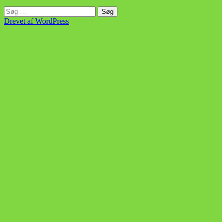
Søg
efter:
Drevet af WordPress