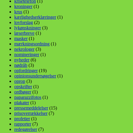
krisetelefon
(1)
kroninger
(1)
krus
(1)
kærlighedserklæringer
(1)
lovforslag
(2)
lykønskninger
(3)
læserbreve
(1)
masker
(1)
mærkningsordning
(1)
nekrologer
(3)
nomineringer
(1)
nyheder
(6)
nødråb
(3)
opfordringer
(19)
opinionsundersøgelser
(1)
oprop
(3)
opskrifter
(1)
ordbøger
(1)
paparazzifotos
(1)
plakater
(1)
pressemeddelelser
(15)
prisoverrækkelser
(7)
profetier
(1)
rapporter
(7)
redegørelser
(7)