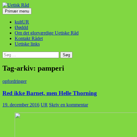
Hop
til
Søg
Primær menu
indhold
Uetisk Råd
kultUR
Øøddd
Om det glorværdige Uetiske Råd
Kontakt Rådet
Uetiske links
Søg
efter:
Tag-arkiv: pamperi
opfordringer
Red ikke Barnet, men Helle Thorning
19. december 2016
UR
Skriv en kommentar