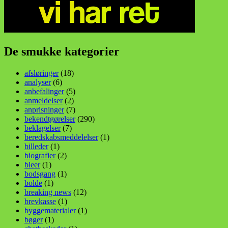
De smukke kategorier
afsløringer
(18)
analyser
(6)
anbefalinger
(5)
anmeldelser
(2)
anprisninger
(7)
bekendtgørelser
(290)
beklagelser
(7)
beredskabsmeddelelser
(1)
billeder
(1)
biografier
(2)
bleer
(1)
bodsgang
(1)
bolde
(1)
breaking news
(12)
brevkasse
(1)
byggematerialer
(1)
bøger
(1)