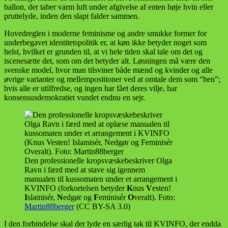
ballon, der taber varm luft under afgivelse af enten høje hvin eller
pruttelyde, inden den slapt falder sammen.
Hovedreglen i moderne feminisme og andre smukke former for
underbegavet identitetspolitik er, at køn ikke betyder noget som
helst, hvilket er grunden til, at vi hele tiden skal tale om det og
iscenesætte det, som om det betyder alt. Løsningen må være den
svenske model, hvor man tilsviner både mænd og kvinder og alle
øvrige varianter og mellempositioner ved at omtale dem som “hen”;
hvis alle er utilfredse, og ingen har fået deres vilje, har
konsensusdemokratiet vundet endnu en sejr.
Den professionelle kropsvæskebeskriver Olga
Ravn i færd med at stave sig igennem
manualen til kussomaten under et arrangement i
KVINFO (forkortelsen betyder
K
nus
V
esten!
I
slamisér,
N
edgør og
F
eminisér
O
veralt). Foto:
Martin88berger
(CC BY-SA 3.0)
I den forbindelse skal der lyde en særlig tak til KVINFO, der endda