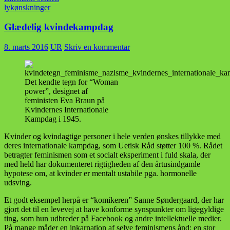
lykønskninger
Glædelig kvindekampdag
8. marts 2016
UR
Skriv en kommentar
Det kendte tegn for “Woman
power”, designet af
feministen Eva Braun på
Kvindernes Internationale
Kampdag i 1945.
Kvinder og kvindagtige personer i hele verden ønskes tillykke med
deres internationale kampdag, som Uetisk Råd støtter 100 %. Rådet
betragter feminismen som et socialt eksperiment i fuld skala, der
med held har dokumenteret rigtigheden af den årtusindgamle
hypotese om, at kvinder er mentalt ustabile pga. hormonelle
udsving.
Et godt eksempel herpå er “komikeren” Sanne Søndergaard, der har
gjort det til en levevej at have konforme synspunkter om ligegyldige
ting, som hun udbreder på Facebook og andre intellektuelle medier.
På mange måder en inkarnation af selve feminismens ånd: en stor