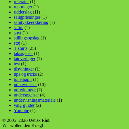
referater
(1)
reportager
(1)
ridderslag
(11)
saligprisninger
(1)
samtykkeerklæring
(1)
satire
(1)
spyt
(1)
stillingsopslag
(1)
støj
(1)
T-shirts
(25)
taksigelser
(1)
tatoveringer
(1)
test
(1)
tilsvininger
(1)
tips og tricks
(2)
toiletpapir
(1)
udnævnelser
(10)
udredninger
(7)
undersøgelser
(4)
undervisningsmateriale
(1)
valg-guider
(2)
Youtube
(1)
© 2005–2026 Uetisk Råd.
Wir wollen den Krieg!