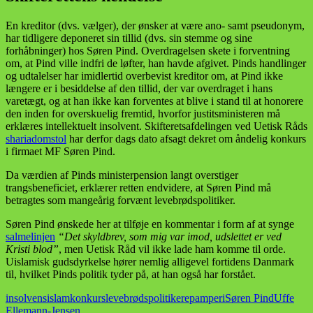
En kreditor (dvs. vælger), der ønsker at være ano- samt pseudonym,
har tidligere deponeret sin tillid (dvs. sin stemme og sine
forhåbninger) hos Søren Pind. Overdragelsen skete i forventning
om, at Pind ville indfri de løfter, han havde afgivet. Pinds handlinger
og udtalelser har imidlertid overbevist kreditor om, at Pind ikke
længere er i besiddelse af den tillid, der var overdraget i hans
varetægt, og at han ikke kan forventes at blive i stand til at honorere
den inden for overskuelig fremtid, hvorfor justitsministeren må
erklæres intellektuelt insolvent. Skifteretsafdelingen ved Uetisk Råds
shariadomstol
har derfor dags dato afsagt dekret om åndelig konkurs
i firmaet MF Søren Pind.
Da værdien af Pinds ministerpension langt overstiger
trangsbeneficiet, erklærer retten endvidere, at Søren Pind må
betragtes som mangeårig forvænt levebrødspolitiker.
Søren Pind ønskede her at tilføje en kommentar i form af at synge
salmelinjen
“Det skyldbrev, som mig var imod, udslettet er ved
Kristi blod”
, men Uetisk Råd vil ikke lade ham komme til orde.
Uislamisk gudsdyrkelse hører nemlig alligevel fortidens Danmark
til, hvilket Pinds politik tyder på, at han også har forstået.
insolvens
islam
konkurs
levebrødspolitikere
pamperi
Søren Pind
Uffe
Ellemann-Jensen