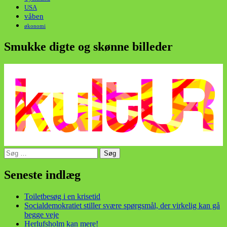
USA
våben
økonomi
Smukke digte og skønne billeder
Søg
efter:
din stemme i et sygt, sygt samfund!
Seneste indlæg
Toiletbesøg i en krisetid
Socialdemokratiet stiller svære spørgsmål, der virkelig kan gå
begge veje
Herlufsholm kan mere!