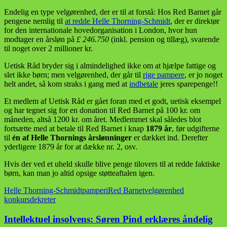
Endelig en type velgørenhed, der er til at forstå: Hos Red Barnet går
pengene nemlig til
at redde Helle Thorning-Schmidt
, der er direktør
for den internationale hovedorganisation i London, hvor hun
modtager en årsløn på
£ 246.750
(inkl. pension og tillæg), svarende
til noget over 2 millioner kr.
Uetisk Råd bryder sig i almindelighed ikke om at hjælpe fattige og
slet ikke børn; men velgørenhed, der går til
rige pampere
, er jo noget
helt andet, så kom straks i gang med at
indbetale
jeres sparepenge!!
Et medlem af Uetisk Råd er gået foran med et godt, uetisk eksempel
og har tegnet sig for en donation til Red Barnet på 100 kr. om
måneden, altså 1200 kr. om året. Medlemmet skal således blot
fortsætte med at betale til Red Barnet i knap
1879 år
, før udgifterne
til
én af Helle Thornings årslønninger
er dækket ind. Derefter
yderligere 1879 år for at dække nr. 2, osv.
Hvis der ved et uheld skulle blive penge tilovers til at redde faktiske
børn, kan man jo altid opsige støtteaftalen igen.
Helle Thorning-Schmidt
pamperi
Red Barnet
velgørenhed
konkursdekreter
Intellektuel insolvens: Søren Pind erklæres åndelig