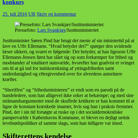
konkurs
25. juli 2016
UR
Skriv en kommentar
Pressefoto:
Lars Svankjær
/Justitsministeriet
Justitsminister Søren Pind har brugt det meste af sin ministertid på at
lave en Uffe Ellemann. “Hvad betyder det?” spørger den uvidende
læser sikkert, og svaret er følgende: Det betyder, at han ligesom Uffe
Ellemann-Jensen først har slået sig op som forkæmper for frihed og
modstander af totalitært statsvælde, hvorefter han gradvist er svinget
om til at gå ind for indskrænkning af ytringsfriheden samt
underdanighed og eftergivenhed over for alverdens autoritære
kræfter.
“Sheriffen” og “frihedsministeren” er endt som en parodi på de
bandeledere, som han alligevel ikke orker at bekæmpe; og med sine
stråmandsargumenter mod de skuffede kritikere er han kommet til at
ligne de konstant krænkede imamer, hvis sag han i praksis fremmer.
Pind, der i sin tid forsøgte at ruske op i det socialdemokratiske
pampervælde i Københavns Kommune, er blevet en dejligt uetisk
levebrødspolitiker af samme slags, som han tidligere var imod.
Skifterettens kendelse