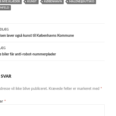
S NYE KLÆDER
KUNST
KØBENHAVN
MALENE@SUTSKO
ÜNFELD
gsnavigation
NDLÆG
en laver også kunst til Københavns Kommune
LÆG
 biler får anti-robot-nummerplader
T SVAR
resse vil ikke blive publiceret.
Krævede felter er markeret med
*
ar
*