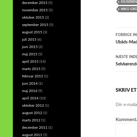
KEJSEREN
december 2015
(5)
NIKO GR
november 2015
(5)
oktober 2015
(2)
september 2015
(5)
Indlæ
august 2015
(3)
FORRIGE I
juli 2015
(6)
Ubåds-Mads
juni 2015
(2)
maj 2015
(5)
NÆSTE IND
april 2015
(14)
Selvkørende
marts 2015
(5)
februar 2015
(1)
juni 2014
(1)
SKRIV E
maj 2014
(9)
april 2014
(10)
Din e-mailad
oktober 2012
(1)
august 2012
(1)
Komment
marts 2012
(1)
december 2011
(1)
august 2011
(5)