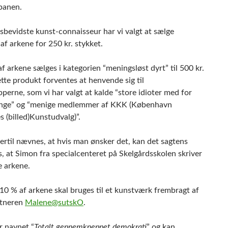
banen.
isbevidste kunst-connaisseur har vi valgt at sælge
af arkene for 250 kr. stykket.
f arkene sælges i kategorien “meningsløst dyrt” til 500 kr.
ette produkt forventes at henvende sig til
erne, som vi har valgt at kalde “store idioter med for
nge” og “menige medlemmer af KKK (København
(billed)Kunstudvalg)”.
ertil nævnes, at hvis man ønsker det, kan det sagtens
, at Simon fra specialcenteret på Skelgårdsskolen skriver
e arkene.
10 % af arkene skal bruges til et kunstværk frembragt af
stneren
Malene@sutskO
.
r navnet “
Totalt gennemkneppet demokrati
” og kan