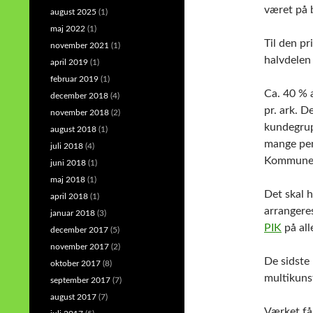
været på 
august 2025
(1)
maj 2022
(1)
Til den pr
november 2021
(1)
halvdelen 
april 2019
(1)
februar 2019
(1)
Ca. 40 % a
december 2018
(4)
pr. ark. D
november 2018
(2)
kundegrupp
august 2018
(1)
mange pe
juli 2018
(4)
Kommunes 
juni 2018
(1)
maj 2018
(1)
Det skal h
april 2018
(1)
arrangeres
januar 2018
(3)
PIK
på all
december 2017
(5)
november 2017
(2)
De sidste 
oktober 2017
(8)
multikun
september 2017
(7)
august 2017
(7)
Værket få