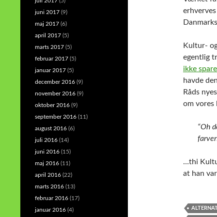
juli 2017
(5)
erhverves 
juni 2017
(9)
Danmarks 
maj 2017
(6)
april 2017
(5)
Kultur- o
marts 2017
(5)
egentlig t
februar 2017
(5)
ikke spare
januar 2017
(5)
havde den 
december 2016
(9)
Råds nyes
november 2016
(9)
om vores 
oktober 2016
(9)
september 2016
(11)
“Oh de
august 2016
(6)
farver
juli 2016
(14)
juni 2016
(15)
…thi Kultu
maj 2016
(11)
at han var
april 2016
(22)
marts 2016
(13)
februar 2016
(17)
ALTERNAT
januar 2016
(4)