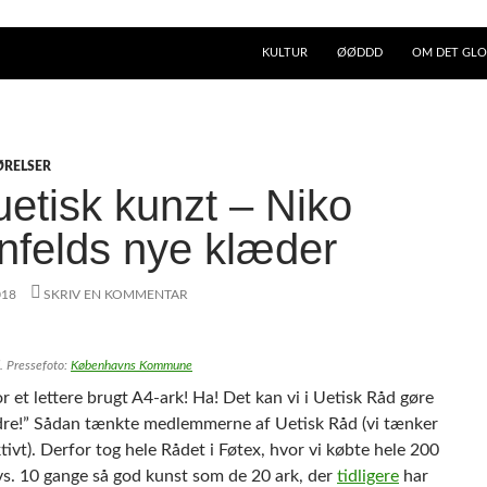
KULTUR
ØØDDD
OM DET GLO
ØRELSER
uetisk kunzt – Niko
nfelds nye klæder
018
SKRIV EN KOMMENTAR
. Pressefoto:
Københavns Kommune
or et lettere brugt A4-ark! Ha! Det kan vi i Uetisk Råd gøre
re!” Sådan tænkte medlemmerne af Uetisk Råd (vi tænker
tivt). Derfor tog hele Rådet i Føtex, hvor vi købte hele 200
vs. 10 gange så god kunst som de 20 ark, der
tidligere
har