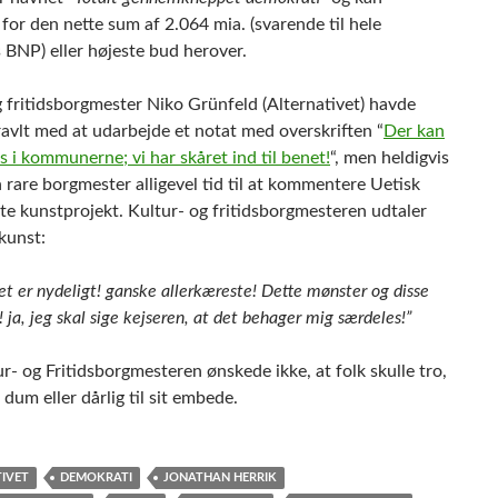
for den nette sum af 2.064 mia. (svarende til hele
BNP) eller højeste bud herover.
g fritidsborgmester Niko Grünfeld (Alternativet) havde
ravlt med at udarbejde et notat med overskriften “
Der kan
s i kommunerne; vi har skåret ind til benet!
“, men heldigvis
rare borgmester alligevel tid til at kommentere Uetisk
te kunstprojekt. Kultur- og fritidsborgmesteren udtaler
kunst:
t er nydeligt! ganske allerkæreste! Dette mønster og disse
! ja, jeg skal sige kejseren, at det behager mig særdeles!”
r- og Fritidsborgmesteren ønskede ikke, at folk skulle tro,
 dum eller dårlig til sit embede.
IVET
DEMOKRATI
JONATHAN HERRIK