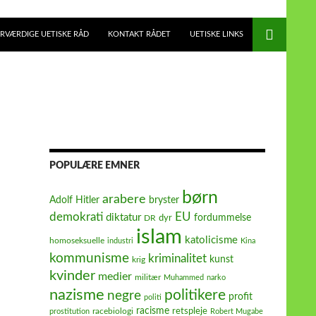
RVÆRDIGE UETISKE RÅD
KONTAKT RÅDET
UETISKE LINKS
POPULÆRE EMNER
børn
arabere
Adolf Hitler
bryster
demokrati
EU
diktatur
fordummelse
dyr
DR
islam
katolicisme
homoseksuelle
industri
Kina
kommunisme
kriminalitet
kunst
krig
kvinder
medier
militær
Muhammed
narko
nazisme
politikere
negre
profit
politi
racisme
retspleje
racebiologi
prostitution
Robert Mugabe