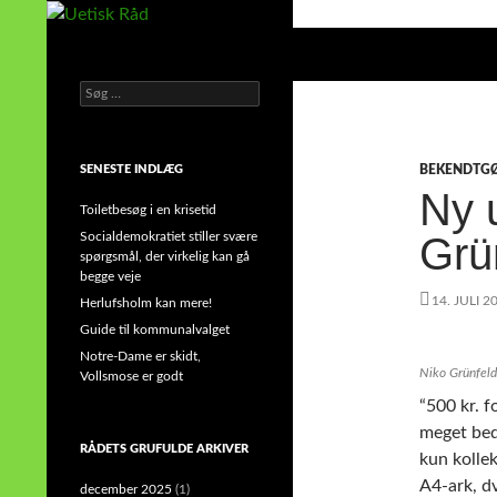
Hop
til
Søg
Uetisk Råd
indhold
Søg
din stemme i et sygt, sygt samfund!
efter:
SENESTE INDLÆG
BEKENDTG
Ny 
Toiletbesøg i en krisetid
Socialdemokratiet stiller svære
Grü
spørgsmål, der virkelig kan gå
begge veje
14. JULI 2
Herlufsholm kan mere!
Guide til kommunalvalget
Notre-Dame er skidt,
Niko Grünfeld
Vollsmose er godt
“500 kr. f
meget bed
RÅDETS GRUFULDE ARKIVER
kun kollek
A4-ark, d
december 2025
(1)