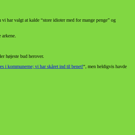
m vi har valgt at kalde “store idioter med for mange penge” og
e arkene.
er højeste bud herover.
es i kommunerne; vi har skåret ind til benet!
“, men heldigvis havde