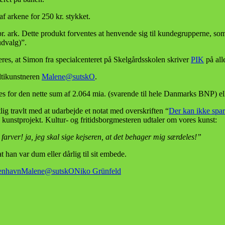
af arkene for 250 kr. stykket.
pr. ark. Dette produkt forventes at henvende sig til kundegrupperne, so
dvalg)”.
eres, at Simon fra specialcenteret på Skelgårdsskolen skriver
PIK
på all
ultikunstneren
Malene@sutskO
.
es for den nette sum af 2.064 mia. (svarende til hele Danmarks BNP) ell
ig travlt med at udarbejde et notat med overskriften “
Der kan ikke spar
 kunstprojekt. Kultur- og fritidsborgmesteren udtaler om vores kunst:
farver! ja, jeg skal sige kejseren, at det behager mig særdeles!”
t han var dum eller dårlig til sit embede.
enhavn
Malene@sutskO
Niko Grünfeld