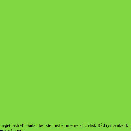
e meget bedre!” Sådan tænkte medlemmerne af Uetisk Råd (vi tænker kun 
æret på banen.