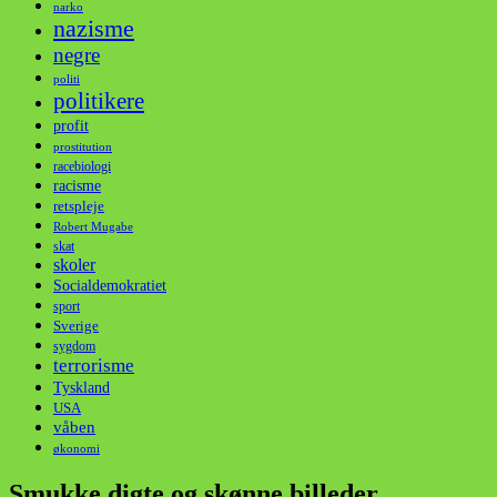
narko
nazisme
negre
politi
politikere
profit
prostitution
racebiologi
racisme
retspleje
Robert Mugabe
skat
skoler
Socialdemokratiet
sport
Sverige
sygdom
terrorisme
Tyskland
USA
våben
økonomi
Smukke digte og skønne billeder