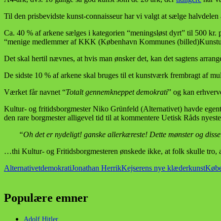
Til den prisbevidste kunst-connaisseur har vi valgt at sælge halvdelen 
Ca. 40 % af arkene sælges i kategorien “meningsløst dyrt” til 500 kr. 
“menige medlemmer af KKK (København Kommunes (billed)Kunstu
Det skal hertil nævnes, at hvis man ønsker det, kan det sagtens arrang
De sidste 10 % af arkene skal bruges til et kunstværk frembragt af m
Værket får navnet “
Totalt gennemkneppet demokrati
” og kan erhverv
Kultur- og fritidsborgmester Niko Grünfeld (Alternativet) havde egentl
den rare borgmester alligevel tid til at kommentere Uetisk Råds nyeste
“Oh det er nydeligt! ganske allerkæreste! Dette mønster og disse 
…thi Kultur- og Fritidsborgmesteren ønskede ikke, at folk skulle tro, a
Alternativet
demokrati
Jonathan Herrik
Kejserens nye klæder
kunst
Køb
Populære emner
Adolf Hitler