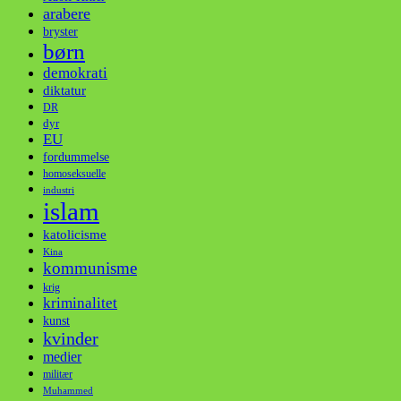
arabere
bryster
børn
demokrati
diktatur
DR
dyr
EU
fordummelse
homoseksuelle
industri
islam
katolicisme
Kina
kommunisme
krig
kriminalitet
kunst
kvinder
medier
militær
Muhammed