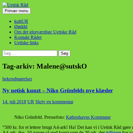
Hop
til
Søg
Primær menu
indhold
Uetisk Råd
kultUR
Øøddd
Om det glorværdige Uetiske Råd
Kontakt Rådet
Uetiske links
Søg
efter:
Tag-arkiv: Malene@sutskO
bekendtgørelser
Ny uetisk kunzt – Niko Grünfelds nye klæder
14. juli 2018
UR
Skriv en kommentar
Niko Grünfeld. Pressefoto:
Københavns Kommune
“500 kr. for et lettere brugt A4-ark! Ha! Det kan vi i Uetisk Råd gør
A4-ark, dvs. 10 gange så god kunst som de 20 ark, der
tidligere
har v