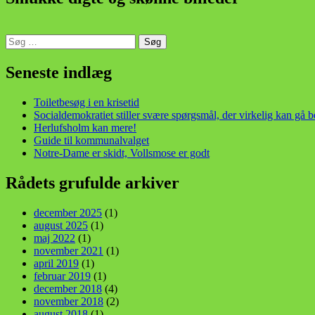
Søg
efter:
din stemme i et sygt, sygt samfund!
Seneste indlæg
Toiletbesøg i en krisetid
Socialdemokratiet stiller svære spørgsmål, der virkelig kan gå 
Herlufsholm kan mere!
Guide til kommunalvalget
Notre-Dame er skidt, Vollsmose er godt
Rådets grufulde arkiver
december 2025
(1)
august 2025
(1)
maj 2022
(1)
november 2021
(1)
april 2019
(1)
februar 2019
(1)
december 2018
(4)
november 2018
(2)
august 2018
(1)