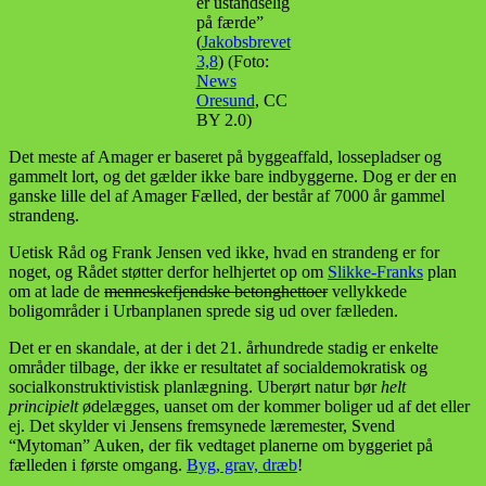
er ustandselig
på færde”
(
Jakobsbrevet
3,8
) (Foto:
News
Oresund
, CC
BY 2.0)
Det meste af Amager er baseret på byggeaffald, lossepladser og
gammelt lort, og det gælder ikke bare indbyggerne. Dog er der en
ganske lille del af Amager Fælled, der består af 7000 år gammel
strandeng.
Uetisk Råd og Frank Jensen ved ikke, hvad en strandeng er for
noget, og Rådet støtter derfor helhjertet op om
Slikke-Franks
plan
om at lade de
menneskefjendske betonghettoer
vellykkede
boligområder i Urbanplanen sprede sig ud over fælleden.
Det er en skandale, at der i det 21. århundrede stadig er enkelte
områder tilbage, der ikke er resultatet af socialdemokratisk og
socialkonstruktivistisk planlægning. Uberørt natur bør
helt
principielt
ødelægges, uanset om der kommer boliger ud af det eller
ej. Det skylder vi Jensens fremsynede læremester, Svend
“Mytoman” Auken, der fik vedtaget planerne om byggeriet på
fælleden i første omgang.
Byg, grav, dræb
!