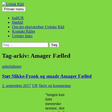
Hop
til
Søg
Primær menu
indhold
Uetisk Råd
kultUR
Øøddd
Om det glorværdige Uetiske Råd
Kontakt Rådet
Uetiske links
Søg
efter:
Tag-arkiv: Amager Fælled
anbefalinger
Støt Slikke-Frank og smadr Amager Fælled
2. september 2017
UR
Skriv en kommentar
“tungen kan
intet
menneske
tæmme, den