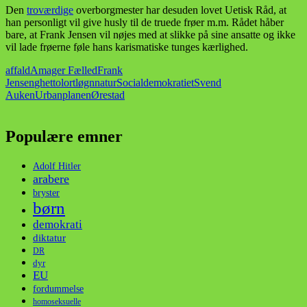
Den
troværdige
overborgmester har desuden lovet Uetisk Råd, at
han personligt vil give husly til de truede frøer m.m. Rådet håber
bare, at Frank Jensen vil nøjes med at slikke på sine ansatte og ikke
vil lade frøerne føle hans karismatiske tunges kærlighed.
affald
Amager Fælled
Frank
Jensen
ghetto
lort
løgn
natur
Socialdemokratiet
Svend
Auken
Urbanplanen
Ørestad
Populære emner
Adolf Hitler
arabere
bryster
børn
demokrati
diktatur
DR
dyr
EU
fordummelse
homoseksuelle