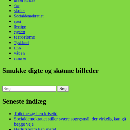
Robert Mugabe
skat
skoler
Socialdemokratiet
sport
Sverige
sygdom
terrorisme
Tyskland
USA
våben
økonomi
Smukke digte og skønne billeder
Søg
efter:
din stemme i et sygt, sygt samfund!
Seneste indlæg
Toiletbesøg i en krisetid
Socialdemokratiet stiller svære spørgsmål, der virkelig kan gå
begge veje
Herlufsholm kan mere!