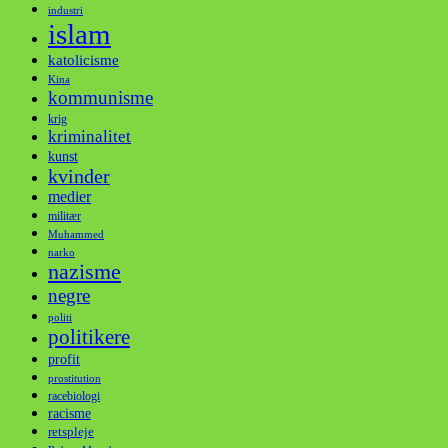
industri
islam
katolicisme
Kina
kommunisme
krig
kriminalitet
kunst
kvinder
medier
militær
Muhammed
narko
nazisme
negre
politi
politikere
profit
prostitution
racebiologi
racisme
retspleje