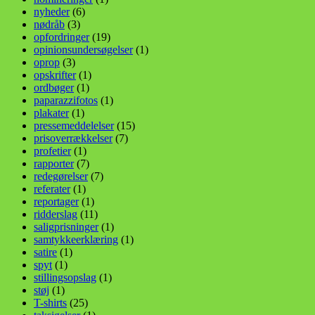
nyheder
(6)
nødråb
(3)
opfordringer
(19)
opinionsundersøgelser
(1)
oprop
(3)
opskrifter
(1)
ordbøger
(1)
paparazzifotos
(1)
plakater
(1)
pressemeddelelser
(15)
prisoverrækkelser
(7)
profetier
(1)
rapporter
(7)
redegørelser
(7)
referater
(1)
reportager
(1)
ridderslag
(11)
saligprisninger
(1)
samtykkeerklæring
(1)
satire
(1)
spyt
(1)
stillingsopslag
(1)
støj
(1)
T-shirts
(25)