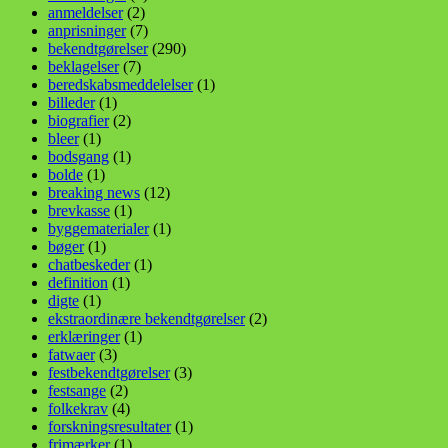
anmeldelser
(2)
anprisninger
(7)
bekendtgørelser
(290)
beklagelser
(7)
beredskabsmeddelelser
(1)
billeder
(1)
biografier
(2)
bleer
(1)
bodsgang
(1)
bolde
(1)
breaking news
(12)
brevkasse
(1)
byggematerialer
(1)
bøger
(1)
chatbeskeder
(1)
definition
(1)
digte
(1)
ekstraordinære bekendtgørelser
(2)
erklæringer
(1)
fatwaer
(3)
festbekendtgørelser
(3)
festsange
(2)
folkekrav
(4)
forskningsresultater
(1)
frimærker
(1)