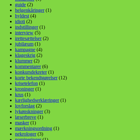
guide
(2)
helgenkåringer
(1)
hyldest
(4)
idioti
(2)
indstillinger
(1)
interview
(5)
irettesættelser
(2)
jubilæum
(1)
kampagne
(4)
klageskrig
(2)
klummer
(2)
kommentarer
(6)
konkursdekreter
(1)
korte bekendtgørelser
(12)
krisetelefon
(1)
kroninger
(1)
krus
(1)
kærlighedserklæringer
(1)
lovforslag
(2)
lykønskninger
(3)
læserbreve
(1)
masker
(1)
mærkningsordning
(1)
nekrologer
(3)
nomineringer
(1)