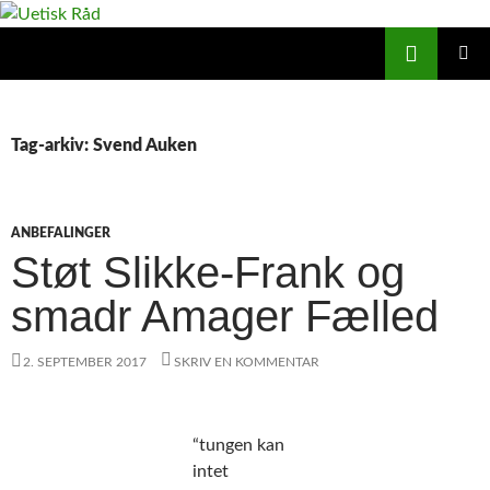
Hop
til
Søg
Uetisk Råd
indhold
PRIMÆ
MENU
Tag-arkiv: Svend Auken
ANBEFALINGER
Støt Slikke-Frank og
smadr Amager Fælled
2. SEPTEMBER 2017
SKRIV EN KOMMENTAR
“tungen kan
intet