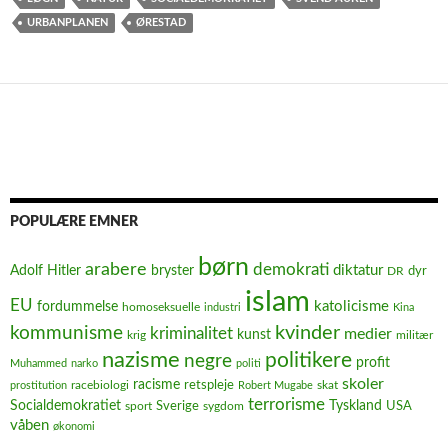
URBANPLANEN
ØRESTAD
POPULÆRE EMNER
børn
arabere
demokrati
diktatur
Adolf Hitler
bryster
dyr
DR
islam
EU
fordummelse
katolicisme
homoseksuelle
industri
Kina
kvinder
kommunisme
kriminalitet
medier
kunst
krig
militær
nazisme
politikere
negre
profit
Muhammed
narko
politi
skoler
racisme
retspleje
racebiologi
prostitution
Robert Mugabe
skat
terrorisme
Socialdemokratiet
Sverige
Tyskland
USA
sport
sygdom
våben
økonomi