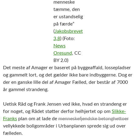
menneske
tæmme, den
er ustandselig
på færde”
(
Jakobsbrevet
3,8
) (Foto:
News
Oresund
, CC
BY 2.0)
Det meste af Amager er baseret på byggeaffald, lossepladser
og gammelt lort, og det gælder ikke bare indbyggerne. Dog er
der en ganske lille del af Amager Fælled, der består af 7000
år gammel strandeng.
Uetisk Råd og Frank Jensen ved ikke, hvad en strandeng er
for noget, og Rådet støtter derfor helhjertet op om
Slikke-
Franks
plan om at lade de
menneskefjendske betonghettoer
vellykkede boligområder i Urbanplanen sprede sig ud over
fælleden.