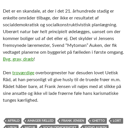
Det er en skandale, at der i det 21. århundrede stadig er
enkelte områder tilbage, der ikke er resultatet af
socialdemokratisk og socialkonstruktivistisk planlægning.
Uberørt natur bør
helt principielt
ødelægges, uanset om der
kommer boliger ud af det eller ej. Det skylder vi Jensens
fremsynede læremester, Svend “Mytoman” Auken, der fik
vedtaget planerne om byggeriet på fælleden i første omgang.
Byg, grav, dræb
!
Den
troværdige
overborgmester har desuden lovet Uetisk
Råd, at han personligt vil give husly til de truede frøer m.m.
Rådet håber bare, at Frank Jensen vil nøjes med at slikke på
sine ansatte og ikke vil lade frøerne føle hans karismatiske
tunges kærlighed.
AFFALD
AMAGER FÆLLED
FRANK JENSEN
GHETTO
LORT
LØGN
NATUR
SOCIALDEMOKRATIET
SVEND AUKEN