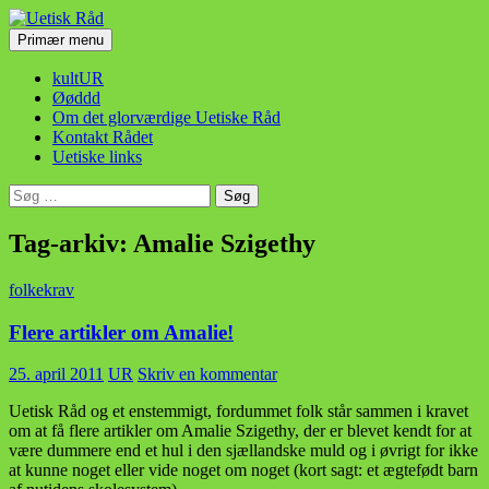
Hop
til
Søg
Primær menu
indhold
Uetisk Råd
kultUR
Øøddd
Om det glorværdige Uetiske Råd
Kontakt Rådet
Uetiske links
Søg
efter:
Tag-arkiv: Amalie Szigethy
folkekrav
Flere artikler om Amalie!
25. april 2011
UR
Skriv en kommentar
Uetisk Råd og et enstemmigt, fordummet folk står sammen i kravet
om at få flere artikler om Amalie Szigethy, der er blevet kendt for at
være dummere end et hul i den sjællandske muld og i øvrigt for ikke
at kunne noget eller vide noget om noget (kort sagt: et ægtefødt barn