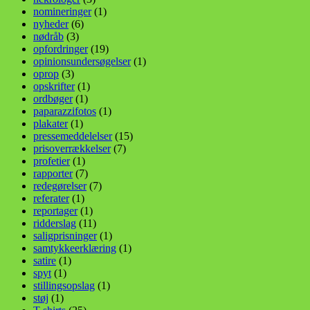
nomineringer
(1)
nyheder
(6)
nødråb
(3)
opfordringer
(19)
opinionsundersøgelser
(1)
oprop
(3)
opskrifter
(1)
ordbøger
(1)
paparazzifotos
(1)
plakater
(1)
pressemeddelelser
(15)
prisoverrækkelser
(7)
profetier
(1)
rapporter
(7)
redegørelser
(7)
referater
(1)
reportager
(1)
ridderslag
(11)
saligprisninger
(1)
samtykkeerklæring
(1)
satire
(1)
spyt
(1)
stillingsopslag
(1)
støj
(1)