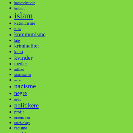
homoseksuelle
industri
islam
katolicisme
Kina
kommunisme
krig
kriminalitet
kunst
kvinder
medier
militær
Muhammed
narko
nazisme
negre
politi
politikere
profit
prostitution
racebiologi
racisme