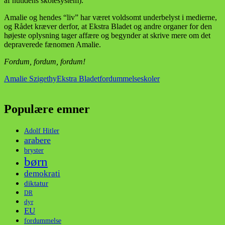
af nutidens skolesystem).
Amalie og hendes “liv” har været voldsomt underbelyst i medierne,
og Rådet kræver derfor, at Ekstra Bladet og andre organer for den
højeste oplysning tager affære og begynder at skrive mere om det
depraverede fænomen Amalie.
Fordum, fordum, fordum!
Amalie Szigethy
Ekstra Bladet
fordummelse
skoler
Populære emner
Adolf Hitler
arabere
bryster
børn
demokrati
diktatur
DR
dyr
EU
fordummelse