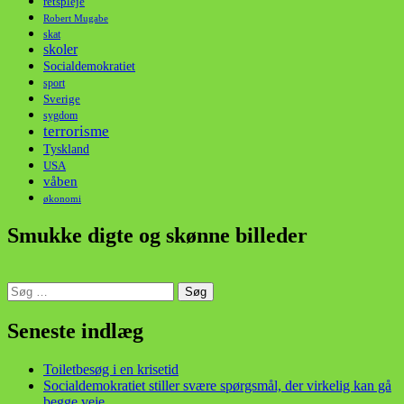
retspleje
Robert Mugabe
skat
skoler
Socialdemokratiet
sport
Sverige
sygdom
terrorisme
Tyskland
USA
våben
økonomi
Smukke digte og skønne billeder
Søg
efter:
din stemme i et sygt, sygt samfund!
Seneste indlæg
Toiletbesøg i en krisetid
Socialdemokratiet stiller svære spørgsmål, der virkelig kan gå
begge veje