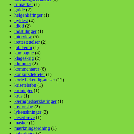
frimærker
(1)
guide
(2)
helgenkåringer
(1)
hyldest
(4)
idioti
(2)
indstillinger
(1)
interview
(5)
irettesættelser
(2)
jubilæum
(1)
kampagne
(4)
klageskrig
(2)
klummer
(2)
kommentarer
(6)
konkursdekreter
(1)
korte bekendtgørelser
(12)
krisetelefon
(1)
kroninger
(1)
krus
(1)
kærlighedserklæringer
(1)
lovforslag
(2)
lykønskninger
(3)
læserbreve
(1)
masker
(1)
mærkningsordning
(1)
nekrologer
(3)