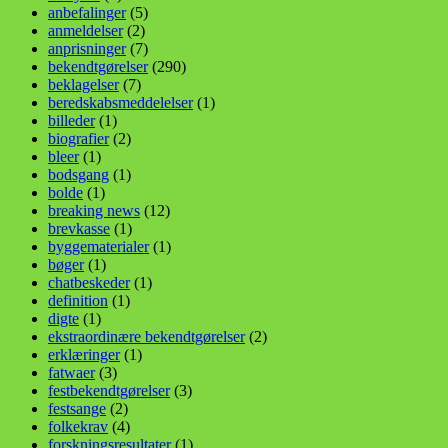
anbefalinger
(5)
anmeldelser
(2)
anprisninger
(7)
bekendtgørelser
(290)
beklagelser
(7)
beredskabsmeddelelser
(1)
billeder
(1)
biografier
(2)
bleer
(1)
bodsgang
(1)
bolde
(1)
breaking news
(12)
brevkasse
(1)
byggematerialer
(1)
bøger
(1)
chatbeskeder
(1)
definition
(1)
digte
(1)
ekstraordinære bekendtgørelser
(2)
erklæringer
(1)
fatwaer
(3)
festbekendtgørelser
(3)
festsange
(2)
folkekrav
(4)
forskningsresultater
(1)