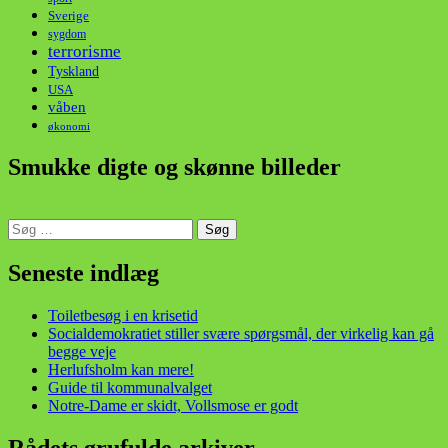
Sverige
sygdom
terrorisme
Tyskland
USA
våben
økonomi
Smukke digte og skønne billeder
Søg
efter:
din stemme i et sygt, sygt samfund!
Seneste indlæg
Toiletbesøg i en krisetid
Socialdemokratiet stiller svære spørgsmål, der virkelig kan gå
begge veje
Herlufsholm kan mere!
Guide til kommunalvalget
Notre-Dame er skidt, Vollsmose er godt
Rådets grufulde arkiver