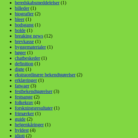
beredskabsmeddelelser
(1)
billeder
(1)
biografier
(2)
bleer
(1)
bodsgang
(1)
bolde
(1)
breaking news
(12)
brevkasse
(1)
byggematerialer
(1)
bøger
(1)
chatbeskeder
(1)
definition
(1)
digte
(1)
ekstraordinære bekendtgørelser
(2)
erklæringer
(1)
fatwaer
(3)
festbekendtgørelser
(3)
festsange
(2)
folkekrav
(4)
forskningsresultater
(1)
frimærker
(1)
guide
(2)
helgenkåringer
(1)
hyldest
(4)
idioti
(2)