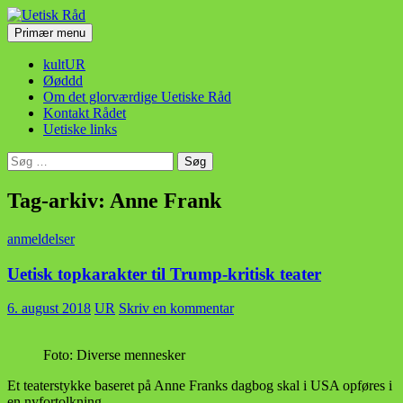
Hop
til
Søg
Primær menu
indhold
Uetisk Råd
kultUR
Øøddd
Om det glorværdige Uetiske Råd
Kontakt Rådet
Uetiske links
Søg
efter:
Tag-arkiv: Anne Frank
anmeldelser
Uetisk topkarakter til Trump-kritisk teater
6. august 2018
UR
Skriv en kommentar
Foto: Diverse mennesker
Et teaterstykke baseret på Anne Franks dagbog skal i USA opføres i
en nyfortolkning.