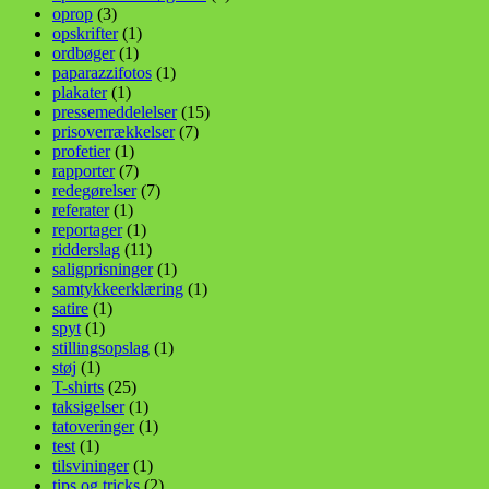
oprop
(3)
opskrifter
(1)
ordbøger
(1)
paparazzifotos
(1)
plakater
(1)
pressemeddelelser
(15)
prisoverrækkelser
(7)
profetier
(1)
rapporter
(7)
redegørelser
(7)
referater
(1)
reportager
(1)
ridderslag
(11)
saligprisninger
(1)
samtykkeerklæring
(1)
satire
(1)
spyt
(1)
stillingsopslag
(1)
støj
(1)
T-shirts
(25)
taksigelser
(1)
tatoveringer
(1)
test
(1)
tilsvininger
(1)
tips og tricks
(2)