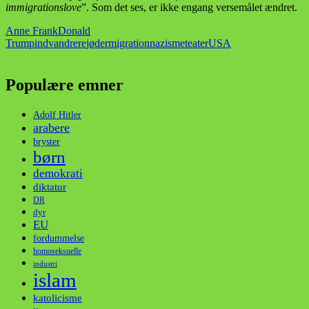
immigrationslove
”. Som det ses, er ikke engang versemålet ændret.
Anne Frank
Donald
Trump
indvandrere
jøder
migration
nazisme
teater
USA
Populære emner
Adolf Hitler
arabere
bryster
børn
demokrati
diktatur
DR
dyr
EU
fordummelse
homoseksuelle
industri
islam
katolicisme