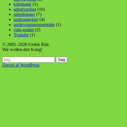
toiletpapir
(1)
udnævnelser
(10)
udredninger
(7)
undersøgelser
(4)
undervisningsmateriale
(1)
valg-guider
(2)
Youtube
(1)
© 2005–2026 Uetisk Råd.
Wir wollen den Krieg!
Søg
efter:
Drevet af WordPress