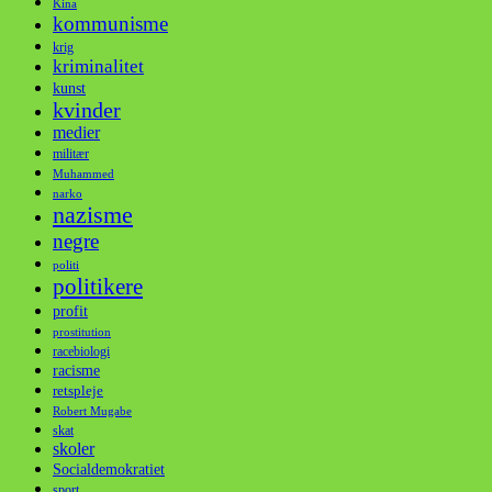
Kina
kommunisme
krig
kriminalitet
kunst
kvinder
medier
militær
Muhammed
narko
nazisme
negre
politi
politikere
profit
prostitution
racebiologi
racisme
retspleje
Robert Mugabe
skat
skoler
Socialdemokratiet
sport