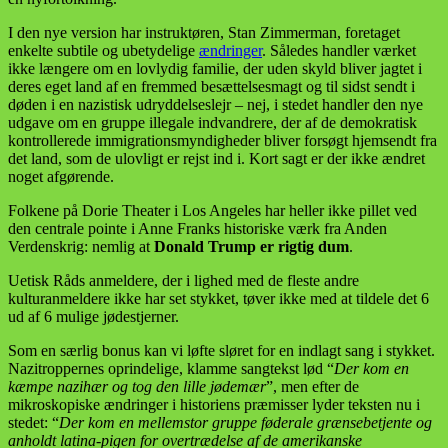
I den nye version har instruktøren, Stan Zimmerman, foretaget
enkelte subtile og ubetydelige
ændringer
. Således handler værket
ikke længere om en lovlydig familie, der uden skyld bliver jagtet i
deres eget land af en fremmed besættelsesmagt og til sidst sendt i
døden i en nazistisk udryddelseslejr – nej, i stedet handler den nye
udgave om en gruppe illegale indvandrere, der af de demokratisk
kontrollerede immigrationsmyndigheder bliver forsøgt hjemsendt fra
det land, som de ulovligt er rejst ind i. Kort sagt er der ikke ændret
noget afgørende.
Folkene på Dorie Theater i Los Angeles har heller ikke pillet ved
den centrale pointe i Anne Franks historiske værk fra Anden
Verdenskrig: nemlig at
Donald Trump er rigtig dum
.
Uetisk Råds anmeldere, der i lighed med de fleste andre
kulturanmeldere ikke har set stykket, tøver ikke med at tildele det 6
ud af 6 mulige jødestjerner.
Som en særlig bonus kan vi løfte sløret for en indlagt sang i stykket.
Nazitroppernes oprindelige, klamme sangtekst lød “
Der kom en
kæmpe nazihær og tog den lille jødemær
”, men efter de
mikroskopiske ændringer i historiens præmisser lyder teksten nu i
stedet: “
Der kom en mellemstor gruppe føderale grænsebetjente og
anholdt latina-pigen for overtrædelse af de amerikanske