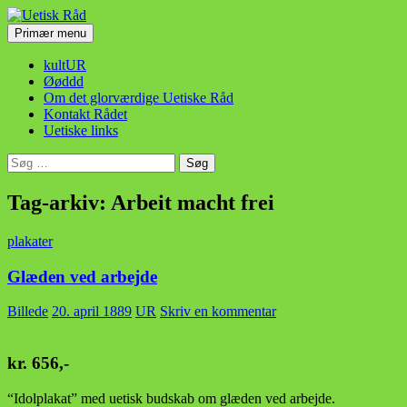
Hop
til
Søg
Primær menu
indhold
Uetisk Råd
kultUR
Øøddd
Om det glorværdige Uetiske Råd
Kontakt Rådet
Uetiske links
Søg
efter:
Tag-arkiv: Arbeit macht frei
plakater
Glæden ved arbejde
Billede
20. april 1889
UR
Skriv en kommentar
kr. 656,-
“Idolplakat” med uetisk budskab om glæden ved arbejde.