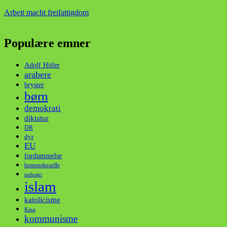
Arbeit macht frei
fattigdom
Populære emner
Adolf Hitler
arabere
bryster
børn
demokrati
diktatur
DR
dyr
EU
fordummelse
homoseksuelle
industri
islam
katolicisme
Kina
kommunisme