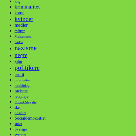
krig
kriminalitet
kunst
kvinder
medier
militær
Muhammed
narko
nazisme
negre
politi
politikere
profit
prostitution
racebiologi
racisme
retspleje
Robert Mugabe
skat
skoler
Socialdemokratiet
sport
Sverige
sygdom