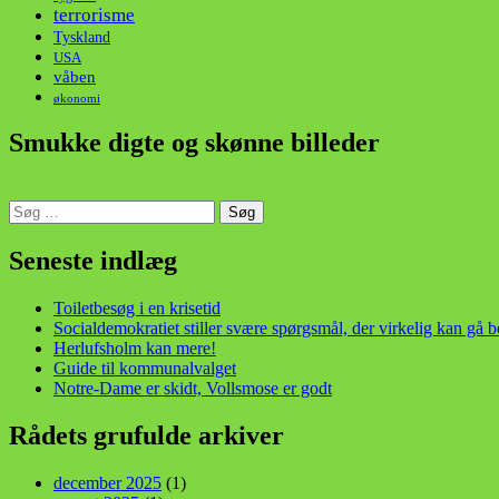
terrorisme
Tyskland
USA
våben
økonomi
Smukke digte og skønne billeder
Søg
efter:
din stemme i et sygt, sygt samfund!
Seneste indlæg
Toiletbesøg i en krisetid
Socialdemokratiet stiller svære spørgsmål, der virkelig kan gå 
Herlufsholm kan mere!
Guide til kommunalvalget
Notre-Dame er skidt, Vollsmose er godt
Rådets grufulde arkiver
december 2025
(1)