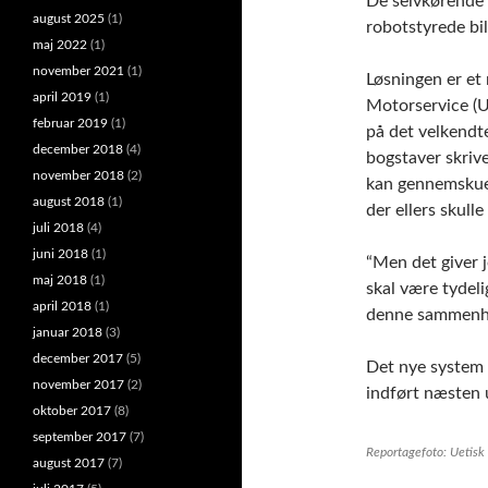
De selvkørende 
august 2025
(1)
robotstyrede bi
maj 2022
(1)
november 2021
(1)
Løsningen er et 
april 2019
(1)
Motorservice (
februar 2019
(1)
på det velkend
december 2018
(4)
bogstaver skrive
november 2018
(2)
kan gennemskues
august 2018
(1)
der ellers skull
juli 2018
(4)
juni 2018
(1)
“Men det giver 
maj 2018
(1)
skal være tydeli
april 2018
(1)
denne sammenhæn
januar 2018
(3)
december 2017
(5)
Det nye system 
november 2017
(2)
indført næsten
oktober 2017
(8)
september 2017
(7)
Reportagefoto: Uetisk 
august 2017
(7)