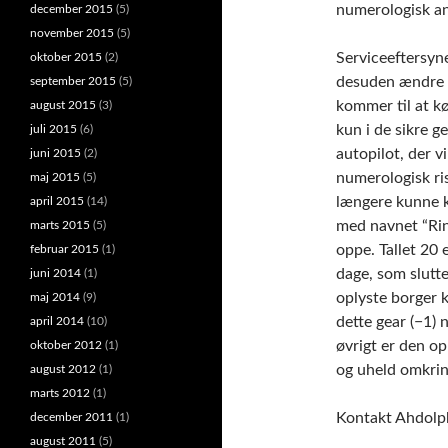
numerologisk ans
december 2015
(5)
november 2015
(5)
Serviceeftersyn
oktober 2015
(2)
desuden ændre på
september 2015
(5)
kommer til at k
august 2015
(3)
kun i de sikre g
juli 2015
(6)
autopilot, der v
juni 2015
(2)
numerologisk ris
maj 2015
(5)
længere kunne k
april 2015
(14)
med navnet “Ring
marts 2015
(5)
oppe. Tallet 20 e
februar 2015
(1)
dage, som slutt
juni 2014
(1)
oplyste borger k
maj 2014
(9)
dette gear (−1) 
april 2014
(10)
øvrigt er den op
oktober 2012
(1)
og uheld omkrin
august 2012
(1)
marts 2012
(1)
Kontakt Ahdolph
december 2011
(1)
august 2011
(5)