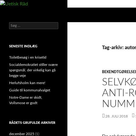
Hop
til
Søg
Uetisk Råd
indhold
Søg
din stemme i et sygt, sygt samfund!
efter:
SENESTE INDLÆG
Tag-arkiv: auto
Toiletbesøg i en krisetid
Socialdemokratiet stiller svære
spørgsmål, der virkelig kan gå
BEKENDTGØRELSE
begge veje
SELVKØ
Herlufsholm kan mere!
ANTI-
Guide til kommunalvalget
Notre-Dame er skidt,
NUMM
Vollsmose er godt
28. JULI 2018
RÅDETS GRUFULDE ARKIVER
december 2025
(1)