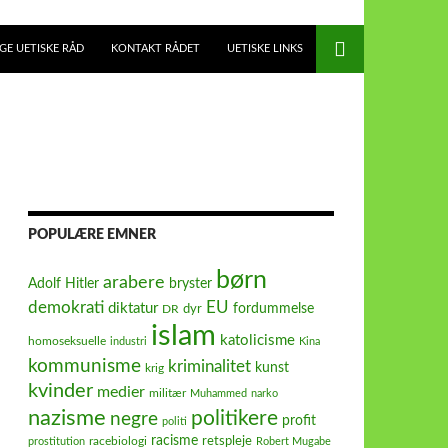
E UETISKE RÅD
KONTAKT RÅDET
UETISKE LINKS
POPULÆRE EMNER
børn
arabere
Adolf Hitler
bryster
demokrati
EU
diktatur
fordummelse
dyr
DR
islam
katolicisme
homoseksuelle
industri
Kina
kommunisme
kriminalitet
kunst
krig
kvinder
medier
militær
Muhammed
narko
nazisme
politikere
negre
profit
politi
racisme
retspleje
racebiologi
prostitution
Robert Mugabe