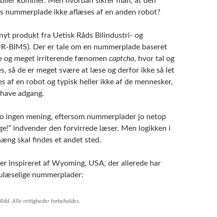
biler kommer. Men hvordan sikrer man, at den
ls nummerplade ikke aflæses af en anden robot?
nyt produkt fra Uetisk Råds Bilindustri- og
UR-BIMS). Der er tale om en nummerplade baseret
te og meget irriterende fænomen
captcha
, hvor tal og
s, så de er meget svære at læse og derfor ikke så let
 af en robot og typisk heller ikke af de mennesker,
e have adgang.
jo ingen mening, eftersom nummerplader jo netop
ge!” indvender den forvirrede læser. Men logikken i
g skal findes et andet sted.
er inspireret af Wyoming, USA, der allerede har
 ulæselige nummerplader:
Råd. Alle rettigheder forbeholdes.