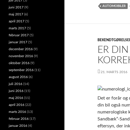
juli 2017
(5)
AUTOMOBILER
juni 2017
(9)
maj 2017
(6)
april 2017
(5)
marts 2017
(5)
februar 2017
(5)
BEKENDTGØRELSE
januar 2017
(5)
ER DIN
december 2016
(9)
november 2016
(9)
KORRE
oktober 2016
(9)
september 2016
(11)
21. MARTS 2016
august 2016
(6)
juli 2016
(14)
juni 2016
(15)
Det er forår og
maj 2016
(11)
din bil også num
april 2016
(22)
numerologiske k
marts 2016
(13)
Sandbæk”-Sandbe
februar 2016
(17)
eftersyn, der in
januar 2016
(4)