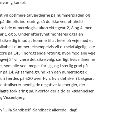
varlig kørsel.
et vil optimere talværdierne på nummerpladen og
 din bils indretning, så du ikke ved et uheld
øre i de numerologisk ukorrekte gear 2, 3 og 4, men
ear 1 og 5. Under eftersynet monteres også en
il sikre dig imod at komme til at køre på veje med et
ikabelt nummer; eksempelvis vil du selvfølgelig ikke
øre på E45 i nordgående retning, hvorimod alle veje
vej 2” vil være det sikre valg, særligt hvis månen er
r, som alle ved, meget farligt, og i særlig grad på
er på 14. Af samme grund kan den numerologisk
un færdes på E20 over Fyn, hvis det sker i bakgear;
neutraliserer nemlig de negative talenergier, der i
lagte forklaring på, hvorfor der altid er kødannelser
g Vissenbjerg.
 “Ulla Sandbæk”-Sandbeck allerede i dag!