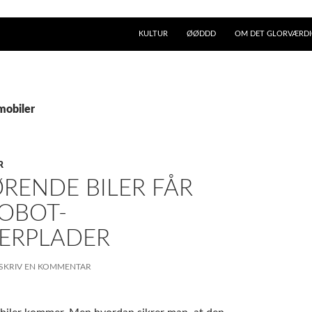
KULTUR
ØØDDD
OM DET GLORVÆRDIG
mobiler
R
RENDE BILER FÅR
ROBOT-
ERPLADER
SKRIV EN KOMMENTAR