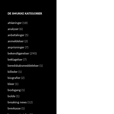
DE SMUKKE KATEGORIER
afsløringer
(18)
analyser
(6)
anbefalinger
(5)
anmeldelser
(2)
anprisninger
(7)
bekendtgørelser
(290)
beklagelser
(7)
beredskabsmeddelelser
(1)
billeder
(1)
biografier
(2)
bleer
(1)
bodsgang
(1)
bolde
(1)
breaking news
(12)
brevkasse
(1)