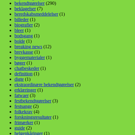
bekendtgørelser
(290)
beklagelser
(7)
beredskabsmeddelelser
(1)
billeder
(1)
biografier
(2)
bleer
(1)
bodsgang
(1)
bolde
(1)
breaking news
(12)
brevkasse
(1)
byggematerialer
(1)
bøger
(1)
chatbeskeder
(1)
definition
(1)
digte
(1)
ekstraordinære bekendtgørelser
(2)
erklæringer
(1)
fatwaer
(3)
festbekendtgørelser
(3)
festsange
(2)
folkekrav
(4)
forskningsresultater
(1)
frimærker
(1)
guide
(2)
helgenkåringer
(1)