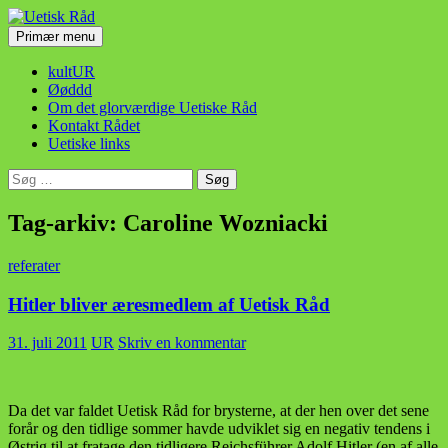
Hop
til
Søg
Primær menu
indhold
Uetisk Råd
kultUR
Øøddd
Om det glorværdige Uetiske Råd
Kontakt Rådet
Uetiske links
Søg
efter:
Tag-arkiv: Caroline Wozniacki
referater
Hitler bliver æresmedlem af Uetisk Råd
31. juli 2011
UR
Skriv en kommentar
Da det var faldet Uetisk Råd for brysterne, at der hen over det sene
forår og den tidlige sommer havde udviklet sig en negativ tendens i
Østrig til at fratage den tidligere Reichsführer Adolf Hitler (en af alle