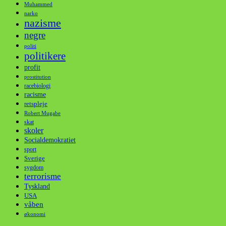
Muhammed
narko
nazisme
negre
politi
politikere
profit
prostitution
racebiologi
racisme
retspleje
Robert Mugabe
skat
skoler
Socialdemokratiet
sport
Sverige
sygdom
terrorisme
Tyskland
USA
våben
økonomi