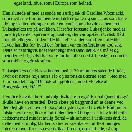
eget land, såvel som i Europa som helhed.
Han sluttede af med at sende en særlig tak til Caroline Wozniacki,
som med sine fordummende udtalelser på tv og sin status som både
idol og skatteunddrager under en tenniskamp havde cementeret
Lukasjenkos tro på uetikken. Herefter fortsatte Lukasjenko med at
undertrykke den spirende opposition, der var opstået i Uetisk Råd
mod tildelingen af titlen til Hitler, efter at det kom frem, at Hitler
havde handlet for, hvad der for ham var en retfærdig og god sag.
Dette er naturligvis lidet foreneligt med sand uetik, da målet og
metoderne i sig selv skal være fordret af en uetisk hensigt med uetik
som midlet og drivkraften.
Lukasjenkos tale blev saluteret med et 20 minutters stående bifald,
hvor der hørtes høje hurra-råb og euforiske udbrud som: “Ned med
Europarådet!” og “Demokrati: pøblens undertrykkelse af
Borgerskabet, FØJ!”
Herefter blev det kort i udvalg drøftet, om også Kamal Qureshi også
skulle have en ærestitel. Dette skete på baggrund af, at denne ved
flere lejligheder havde forsøgt at snyde sig med i Uetisk Råd under
falske beviser og ikke mindst identiteter. Optagelsen blev imidlertid
nedstemt med mindst mulig flertal – alt sammen i uetikkens ånd, da
dette med al mulig klarhed statuerer krænkelsen af flest muliges
interesse over for et snævert diktat fra den, om end lille, så dog