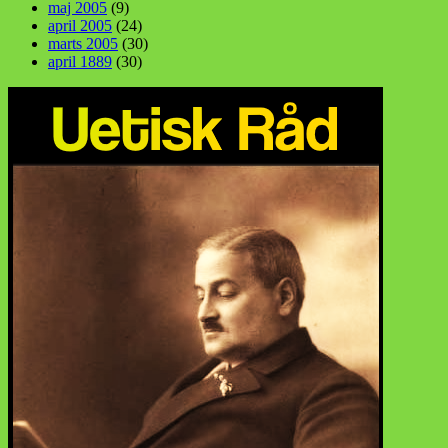
maj 2005
(9)
april 2005
(24)
marts 2005
(30)
april 1889
(30)