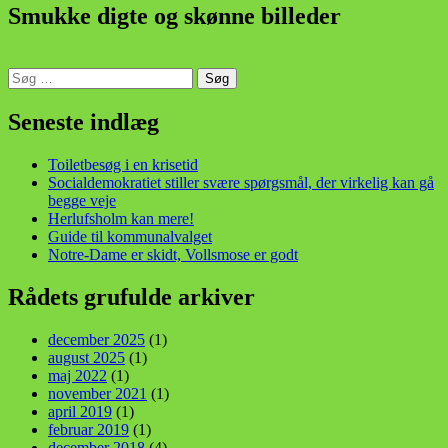
Smukke digte og skønne billeder
Søg
efter:
din stemme i et sygt, sygt samfund!
Seneste indlæg
Toiletbesøg i en krisetid
Socialdemokratiet stiller svære spørgsmål, der virkelig kan gå
begge veje
Herlufsholm kan mere!
Guide til kommunalvalget
Notre-Dame er skidt, Vollsmose er godt
Rådets grufulde arkiver
december 2025
(1)
august 2025
(1)
maj 2022
(1)
november 2021
(1)
april 2019
(1)
februar 2019
(1)
december 2018
(4)