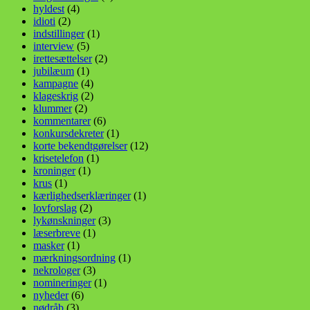
hyldest
(4)
idioti
(2)
indstillinger
(1)
interview
(5)
irettesættelser
(2)
jubilæum
(1)
kampagne
(4)
klageskrig
(2)
klummer
(2)
kommentarer
(6)
konkursdekreter
(1)
korte bekendtgørelser
(12)
krisetelefon
(1)
kroninger
(1)
krus
(1)
kærlighedserklæringer
(1)
lovforslag
(2)
lykønskninger
(3)
læserbreve
(1)
masker
(1)
mærkningsordning
(1)
nekrologer
(3)
nomineringer
(1)
nyheder
(6)
nødråb
(3)