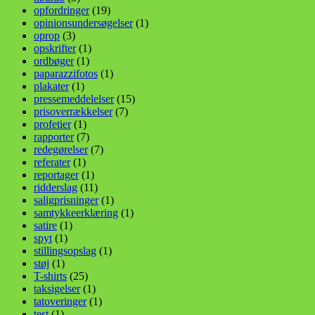
opfordringer
(19)
opinionsundersøgelser
(1)
oprop
(3)
opskrifter
(1)
ordbøger
(1)
paparazzifotos
(1)
plakater
(1)
pressemeddelelser
(15)
prisoverrækkelser
(7)
profetier
(1)
rapporter
(7)
redegørelser
(7)
referater
(1)
reportager
(1)
ridderslag
(11)
saligprisninger
(1)
samtykkeerklæring
(1)
satire
(1)
spyt
(1)
stillingsopslag
(1)
støj
(1)
T-shirts
(25)
taksigelser
(1)
tatoveringer
(1)
test
(1)