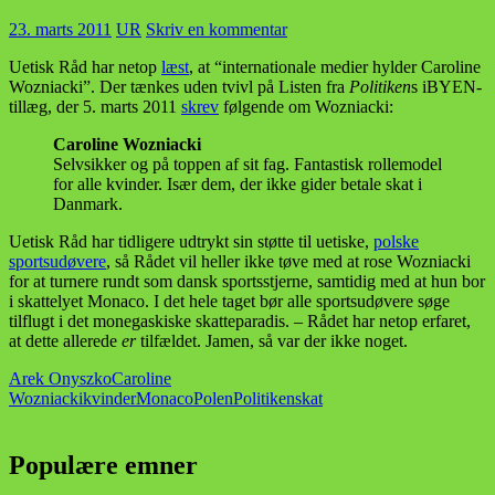
23. marts 2011
UR
Skriv en kommentar
Uetisk Råd har netop
læst
, at “internationale medier hylder Caroline
Wozniacki”. Der tænkes uden tvivl på Listen fra
Politiken
s iBYEN-
tillæg, der 5. marts 2011
skrev
følgende om Wozniacki:
Caroline Wozniacki
Selvsikker og på toppen af sit fag. Fantastisk rollemodel
for alle kvinder. Især dem, der ikke gider betale skat i
Danmark.
Uetisk Råd har tidligere udtrykt sin støtte til uetiske,
polske
sportsudøvere
, så Rådet vil heller ikke tøve med at rose Wozniacki
for at turnere rundt som dansk sportsstjerne, samtidig med at hun bor
i skatte­lyet Monaco. I det hele taget bør alle sports­udøvere søge
tilflugt i det monegaskiske skatte­paradis. – Rådet har netop erfaret,
at dette allerede
er
tilfældet. Jamen, så var der ikke noget.
Arek Onyszko
Caroline
Wozniacki
kvinder
Monaco
Polen
Politiken
skat
Populære emner