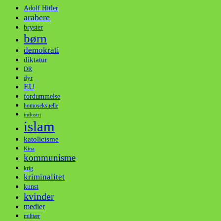
Adolf Hitler
arabere
bryster
børn
demokrati
diktatur
DR
dyr
EU
fordummelse
homoseksuelle
industri
islam
katolicisme
Kina
kommunisme
krig
kriminalitet
kunst
kvinder
medier
militær