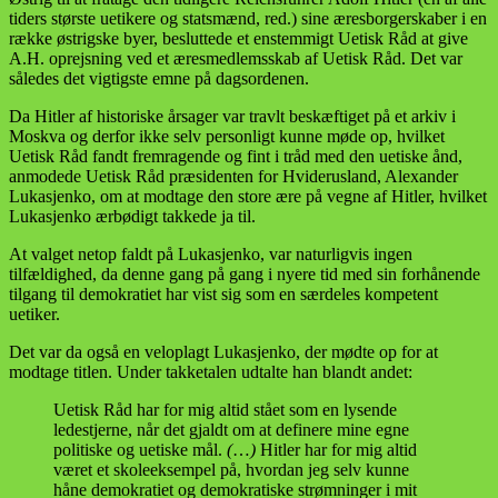
tiders største uetikere og statsmænd, red.) sine æresborgerskaber i en
række østrigske byer, besluttede et enstemmigt Uetisk Råd at give
A.H. oprejsning ved et æresmedlemsskab af Uetisk Råd. Det var
således det vigtigste emne på dagsordenen.
Da Hitler af historiske årsager var travlt beskæftiget på et arkiv i
Moskva og derfor ikke selv personligt kunne møde op, hvilket
Uetisk Råd fandt fremragende og fint i tråd med den uetiske ånd,
anmodede Uetisk Råd præsidenten for Hviderusland, Alexander
Lukasjenko, om at modtage den store ære på vegne af Hitler, hvilket
Lukasjenko ærbødigt takkede ja til.
At valget netop faldt på Lukasjenko, var naturligvis ingen
tilfældighed, da denne gang på gang i nyere tid med sin forhånende
tilgang til demokratiet har vist sig som en særdeles kompetent
uetiker.
Det var da også en veloplagt Lukasjenko, der mødte op for at
modtage titlen. Under takketalen udtalte han blandt andet:
Uetisk Råd har for mig altid stået som en lysende
ledestjerne, når det gjaldt om at definere mine egne
politiske og uetiske mål.
(
…
)
Hitler har for mig altid
været et skoleeksempel på, hvordan jeg selv kunne
håne demokratiet og demokratiske strømninger i mit