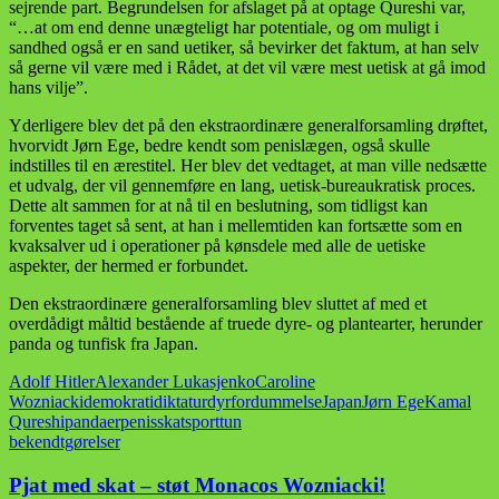
sejrende part. Begrundelsen for afslaget på at optage Qureshi var,
“…at om end denne unægteligt har potentiale, og om muligt i
sandhed også er en sand uetiker, så bevirker det faktum, at han selv
så gerne vil være med i Rådet, at det vil være mest uetisk at gå imod
hans vilje”.
Yderligere blev det på den ekstraordinære generalforsamling drøftet,
hvorvidt Jørn Ege, bedre kendt som penislægen, også skulle
indstilles til en ærestitel. Her blev det vedtaget, at man ville nedsætte
et udvalg, der vil gennemføre en lang, uetisk-bureaukratisk proces.
Dette alt sammen for at nå til en beslutning, som tidligst kan
forventes taget så sent, at han i mellemtiden kan fortsætte som en
kvaksalver ud i operationer på kønsdele med alle de uetiske
aspekter, der hermed er forbundet.
Den ekstraordinære generalforsamling blev sluttet af med et
overdådigt måltid bestående af truede dyre- og plantearter, herunder
panda og tunfisk fra Japan.
Adolf Hitler
Alexander Lukasjenko
Caroline
Wozniacki
demokrati
diktatur
dyr
fordummelse
Japan
Jørn Ege
Kamal
Qureshi
pandaer
penis
skat
sport
tun
bekendtgørelser
Pjat med skat – støt Monacos Wozniacki!