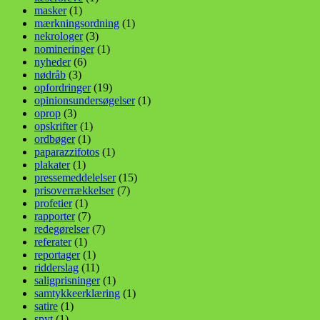
masker
(1)
mærkningsordning
(1)
nekrologer
(3)
nomineringer
(1)
nyheder
(6)
nødråb
(3)
opfordringer
(19)
opinionsundersøgelser
(1)
oprop
(3)
opskrifter
(1)
ordbøger
(1)
paparazzifotos
(1)
plakater
(1)
pressemeddelelser
(15)
prisoverrækkelser
(7)
profetier
(1)
rapporter
(7)
redegørelser
(7)
referater
(1)
reportager
(1)
ridderslag
(11)
saligprisninger
(1)
samtykkeerklæring
(1)
satire
(1)
spyt
(1)