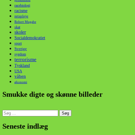
prostitution
racebiologi
racisme
retspleje
Robert Mugabe
skat
skoler
Socialdemokratiet
sport
Sverige
sygdom
terrorisme
Tyskland
USA
våben
økonomi
Smukke digte og skønne billeder
Søg
efter:
din stemme i et sygt, sygt samfund!
Seneste indlæg