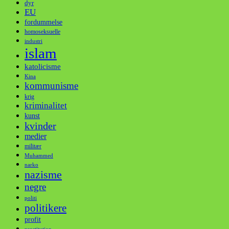
dyr
EU
fordummelse
homoseksuelle
industri
islam
katolicisme
Kina
kommunisme
krig
kriminalitet
kunst
kvinder
medier
militær
Muhammed
narko
nazisme
negre
politi
politikere
profit