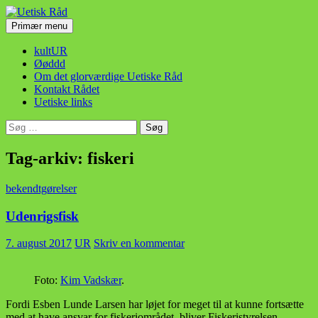
Hop
til
Søg
Primær menu
indhold
Uetisk Råd
kultUR
Øøddd
Om det glorværdige Uetiske Råd
Kontakt Rådet
Uetiske links
Søg
efter:
Tag-arkiv: fiskeri
bekendtgørelser
Udenrigsfisk
7. august 2017
UR
Skriv en kommentar
Foto:
Kim Vadskær
.
Fordi Esben Lunde Larsen har løjet for meget til at kunne fortsætte
med at have ansvar for fiskeriområdet, bliver Fiskeristyrelsen