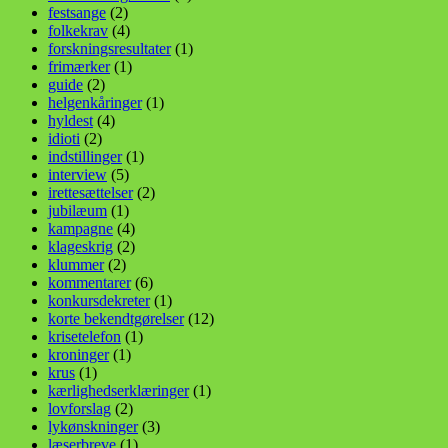
festsange
(2)
folkekrav
(4)
forskningsresultater
(1)
frimærker
(1)
guide
(2)
helgenkåringer
(1)
hyldest
(4)
idioti
(2)
indstillinger
(1)
interview
(5)
irettesættelser
(2)
jubilæum
(1)
kampagne
(4)
klageskrig
(2)
klummer
(2)
kommentarer
(6)
konkursdekreter
(1)
korte bekendtgørelser
(12)
krisetelefon
(1)
kroninger
(1)
krus
(1)
kærlighedserklæringer
(1)
lovforslag
(2)
lykønskninger
(3)
læserbreve
(1)