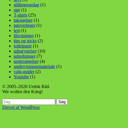
stillingsopslag
(1)
støj
(1)
T-shirts
(25)
taksigelser
(1)
tatoveringer
(1)
test
(1)
tilsvininger
(1)
tips og tricks
(2)
toiletpapir
(1)
udnævnelser
(10)
udredninger
(7)
undersøgelser
(4)
undervisningsmateriale
(1)
valg-guider
(2)
Youtube
(1)
© 2005–2026 Uetisk Råd.
Wir wollen den Krieg!
Søg
efter:
Drevet af WordPress