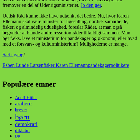
fremover en del af Udenrigsministeriet.
Jo den gør
.
Uetisk Råd kunne ikke have udtænkt det bedre. Nu, hvor Karen
Ellemann skal være minister for ligestilling, nordisk samarbejde,
fiskeri og almindelig uduelighed, foreslår Rådet, at man også
begynder at blande andre ressortområder tilfældigt sammen. Man
bør f.eks. lave et ministerium for pandekager og økonomi, eller hvad
med et forsvars- og kulturministerium? Mulighederne er mange.
Sæt i gang
!
Esben Lunde Larsen
fiskeri
Karen Ellemann
pandekager
politikere
Populære emner
Adolf Hitler
arabere
bryster
børn
demokrati
diktatur
DR