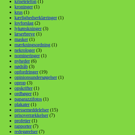
krisetelefon
(1)
kroninger
(1)
krus
(1)
kærlighedserklæringer
(1)
lovforslag
(2)
lykønskninger
(3)
læserbreve
(1)
masker
(1)
mærkningsordning
(1)
nekrologer
(3)
nomineringer
(1)
nyheder
(6)
nødråb
(3)
opfordringer
(19)
opinionsundersøgelser
(1)
oprop
(3)
opskrifter
(1)
ordbøger
(1)
paparazzifotos
(1)
plakater
(1)
pressemeddelelser
(15)
prisoverrækkelser
(7)
profetier
(1)
rapporter
(7)
redegørelser
(7)