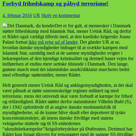
Forbyd frihedskamp og påbyd terrorisme!
4. februar 2016
UR
Skriv en kommentar
Det er for galt, at mennesker i Danmark
støtter frihedskamp mod Islamisk Stat, mener Uetisk Råd, og derfor
er Rådet også vældigt tilfreds med, at den kurdiske krigerske Joana
Palani fortsat
ikke må rejse ud af landet
. Det glæder UR at se,
hvordan danske myndigheder bidrager til at svække kampen mod
Islamisk Stat, samtidig med at de samme myndigheder svigter i
bekæmpelsen af den hjemlige kriminalitet og dermed baner vejen for
indførelsen af endnu mere uetiske tilstande i Danmark. Den lange,
grønne march mod det islamistiske anarki/diktatur marcheres bedst
med offentlige støttemidler, mener Rådet.
Helt generelt mener Uetisk Råd og anklagemyndigheden, at det skal
være påbudt at støtte umenneskelige regimer militært og med
terrorisme, mens det omvendt skal være forbudt at kæmpe for frihed
og retfærdighed. Rådet støtter derfor statsminister Vilhelm Buhl (S),
der i 1942 opfordrede til at angive danske modstandsfolk til
myndighederne, så de kunne blive skudt eller deporteret til tyske
koncentrationslejre, alt imens danske frivillige med statens
velsignelse sluttede sig til SS-enhedernes
“ukrudtsbekæmpelse”/krigsforbrydelser på Østfronten. Derimod har
Rådet kun foragt tilovers for retsopgøret mod de samme SS-frivillige