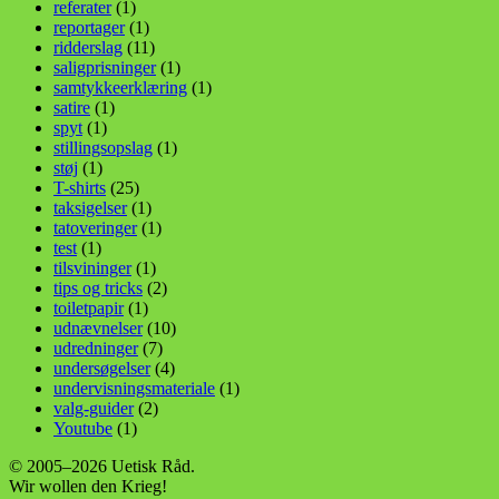
referater
(1)
reportager
(1)
ridderslag
(11)
saligprisninger
(1)
samtykkeerklæring
(1)
satire
(1)
spyt
(1)
stillingsopslag
(1)
støj
(1)
T-shirts
(25)
taksigelser
(1)
tatoveringer
(1)
test
(1)
tilsvininger
(1)
tips og tricks
(2)
toiletpapir
(1)
udnævnelser
(10)
udredninger
(7)
undersøgelser
(4)
undervisningsmateriale
(1)
valg-guider
(2)
Youtube
(1)
© 2005–2026 Uetisk Råd.
Wir wollen den Krieg!