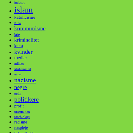
industri
islam
katolicisme
Kina
kommunisme
krig
kriminalitet
kunst
kvinder
medier
militær
Muhammed
narko
nazisme
negre
politi
politikere
profit
prostitution
racebiologi
racisme
retspleje
Robert Mugabe