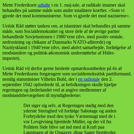
Mette Frederiksen
udtalte
i en 1. maj-tale, at radikale imamer skal
behandles på samme måde som andre totalitære kræfter. »Som vi
gjorde det mod kommunisterne. Som vi gjorde det mod nazisterne«.
Uetisk Råd støtter tanken om, at islamister skal behandles på samme
måde, som Socialdemokratiet og store dele af de øvrige partier
behandlede Sovjetunionen i 1980’erne (dvs. med positiv omtale,
nedrustning og chikane af Danmarks NATO-allierede) og
Nazityskland i 1940’erne (dvs. med aktivt samarbejde, forfølgelse af
modstandere og politisk-økonomisk understøttelse af Hitler-
imperiet).
Uetisk Råd vil derfor gerne henlede opmærksomheden på én af
Mette Frederiksens forgængere som socialdemokratisk partiformand,
nemlig statsminister Vilhelm Buhl, der i
en radiotale
den 2.
september 1942 opfordrede til, at befolkningen skulle hjælpe
regeringen og fædrelandet ved at angive medlemmer af
modstandsbevægelsen til myndighederne:
Det siger sig selv, at Regeringen stadig med den
yderste Strenghed vil forfølge Sabotage og anden
Forbrydelse mod den tyske Værnemagt med de i
vor Lovgivning hjemlede Midler, og der vil fra
Politiets Side blive sat ind med al Kraft paa
Løsningen af de Opgaver, disse Sager frembyder.