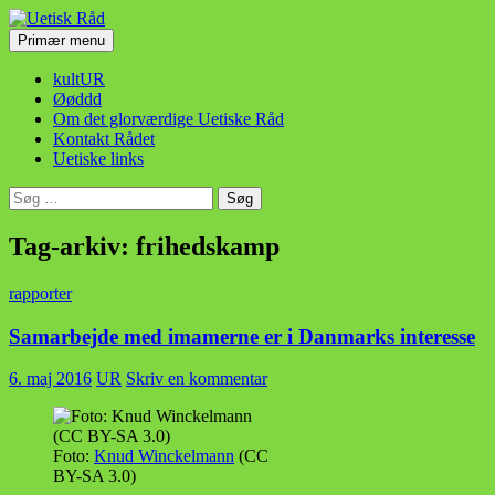
Hop
til
Søg
Primær menu
indhold
Uetisk Råd
kultUR
Øøddd
Om det glorværdige Uetiske Råd
Kontakt Rådet
Uetiske links
Søg
efter:
Tag-arkiv: frihedskamp
rapporter
Samarbejde med imamerne er i Danmarks interesse
6. maj 2016
UR
Skriv en kommentar
Foto:
Knud Winckelmann
(CC
BY-SA 3.0)