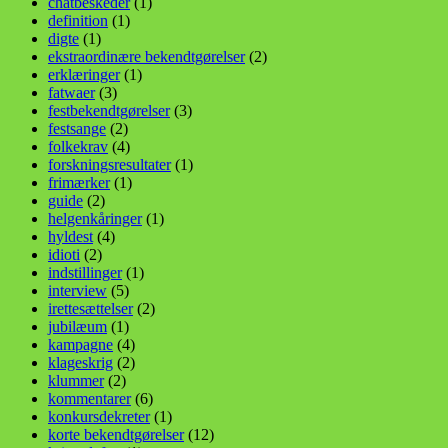
chatbeskeder
(1)
definition
(1)
digte
(1)
ekstraordinære bekendtgørelser
(2)
erklæringer
(1)
fatwaer
(3)
festbekendtgørelser
(3)
festsange
(2)
folkekrav
(4)
forskningsresultater
(1)
frimærker
(1)
guide
(2)
helgenkåringer
(1)
hyldest
(4)
idioti
(2)
indstillinger
(1)
interview
(5)
irettesættelser
(2)
jubilæum
(1)
kampagne
(4)
klageskrig
(2)
klummer
(2)
kommentarer
(6)
konkursdekreter
(1)
korte bekendtgørelser
(12)