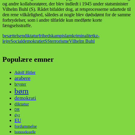
og andre kollaboratører, der blev indledt i 1945 under statsminister
Vilhelm Buhl (S). Rådet bifalder dog, at retsprocesserne udartede til
den rene vilkårlighed, således at nogle blev dødsdømt for de samme
forbrydelser, som i andre tilfælde kun medførte korte
fængselsstraffe.
besættelsen
diktatur
frihedskamp
islam
kriminalitet
kz-
lejre
Socialdemokratiet
SS
terrorisme
Vilhelm Buhl
Populære emner
Adolf Hitler
arabere
bryster
børn
demokrati
diktatur
DR
dyr
EU
fordummelse
homoseksuelle