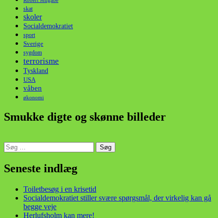
skat
skoler
Socialdemokratiet
sport
Sverige
sygdom
terrorisme
Tyskland
USA
våben
økonomi
Smukke digte og skønne billeder
Søg
efter:
din stemme i et sygt, sygt samfund!
Seneste indlæg
Toiletbesøg i en krisetid
Socialdemokratiet stiller svære spørgsmål, der virkelig kan gå
begge veje
Herlufsholm kan mere!