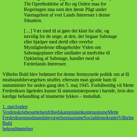
Thi Opretholdelse af Ro og Orden maa for
Regeringen staa som den første Pligt under
Varetagelsen af vort Lands Interesser i denne
Situation.
[…] Vær med til at gøre det klart for alle, og
navnlig for de unge, at den, der begaar Sabotage
eller hjælper med dertil eller overfor
Myndighederne tilbageholder Viden om
Sabotageplaner eller undlader at medvirke til
Opklaring af Sabotage, handler mod sit
Fædrelands Interesser.
Vilhelm Buhl blev belønnet for denne fremsynede politik om at få
modstandsbevægelsen straffet, eftersom man gjorde ham til
statsminister for anden gang den 5. maj 1945. Forhåbentlig vil Mette
Frederiksen ligeledes kunne få statsministerposten i hænde, hvis den
kærlige behandling af imamerne lykkes – inshallah.
1. maj
Anden
Verdenskrig
besættelsen
frihedskamp
islam
kommunisme
Mette
Frederiksen
modstandsbevægelsen
nazisme
Socialdemokratiet
Vilhelm
Buhl
bekendtgørelser