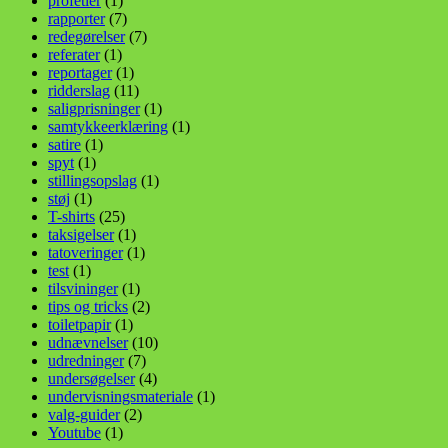
profetier
(1)
rapporter
(7)
redegørelser
(7)
referater
(1)
reportager
(1)
ridderslag
(11)
saligprisninger
(1)
samtykkeerklæring
(1)
satire
(1)
spyt
(1)
stillingsopslag
(1)
støj
(1)
T-shirts
(25)
taksigelser
(1)
tatoveringer
(1)
test
(1)
tilsvininger
(1)
tips og tricks
(2)
toiletpapir
(1)
udnævnelser
(10)
udredninger
(7)
undersøgelser
(4)
undervisningsmateriale
(1)
valg-guider
(2)
Youtube
(1)