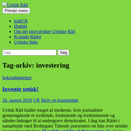
Hop
til
Søg
Primær menu
indhold
Uetisk Råd
kultUR
Øøddd
Om det glorværdige Uetiske Råd
Kontakt Rådet
Uetiske links
Søg
efter:
Tag-arkiv: investering
bekendtgørelser
Investér uetisk!
26. august 2010
UR
Skriv en kommentar
Uetisk Råd holder meget af medierne, hvis journalister
gennemgående er uvidende, fordrejende og fordummende og
således bidrager til at undergrave demokratiet. I dag kan Rådet i
samarbejde med Berlingske Tidende præsentere en liste over uetiske