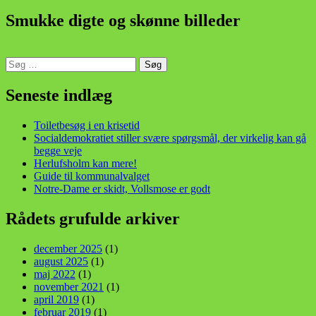
Smukke digte og skønne billeder
Søg
efter:
din stemme i et sygt, sygt samfund!
Seneste indlæg
Toiletbesøg i en krisetid
Socialdemokratiet stiller svære spørgsmål, der virkelig kan gå
begge veje
Herlufsholm kan mere!
Guide til kommunalvalget
Notre-Dame er skidt, Vollsmose er godt
Rådets grufulde arkiver
december 2025
(1)
august 2025
(1)
maj 2022
(1)
november 2021
(1)
april 2019
(1)
februar 2019
(1)