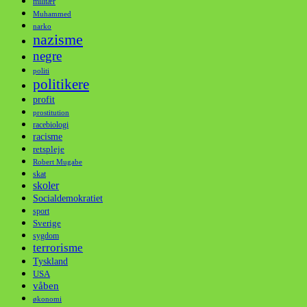
militær
Muhammed
narko
nazisme
negre
politi
politikere
profit
prostitution
racebiologi
racisme
retspleje
Robert Mugabe
skat
skoler
Socialdemokratiet
sport
Sverige
sygdom
terrorisme
Tyskland
USA
våben
økonomi