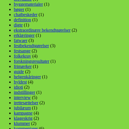
byggematerialer
(1)
bøger
(1)
chatbeskeder
(1)
definition
(1)
digte
(1)
ekstraordinære bekendtgørelser
(2)
erklæringer
(1)
fatwaer
(3)
festbekendtgørelser
(3)
festsange
(2)
folkekrav
(4)
forskningsresultater
(1)
frimærker
(1)
guide
(2)
helgenkåringer
(1)
hyldest
(4)
idioti
(2)
indstillinger
(1)
interview
(5)
irettesættelser
(2)
jubilæum
(1)
kampagne
(4)
klageskrig
(2)
klummer
(2)
kommentarer
(6)