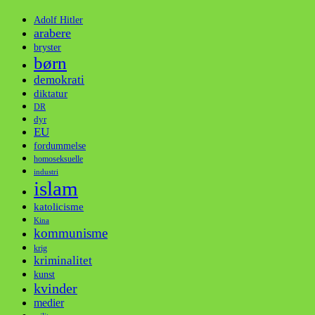
Adolf Hitler
arabere
bryster
børn
demokrati
diktatur
DR
dyr
EU
fordummelse
homoseksuelle
industri
islam
katolicisme
Kina
kommunisme
krig
kriminalitet
kunst
kvinder
medier