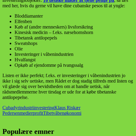
investeringsobjekter:
10 uetiske måder at tjene penge på
, så læs
med her, hvis du gerne vil have dine cubanske pesos til at yngle:
Bloddiamanter
Elfenben
Køb af (andre menneskers) livsforsikring
Kinesisk medicin – f.eks. næsehornshorn
Tibetansk antilopepels
Sweatshops
Olie
Investeringer i våbenindustrien
Hvalfangst
Opkøb af ejendomme på tvangssalg
Listen er ikke perfekt; f.eks. er investeringer i våbenindustrien jo
ikke i sig selv uetiske, men Rådet er dog stadig tilfreds med listen og
vil glæde sig over bevidstheden om at handle uetisk, når
rådsmedlemmerne hver tirsdag er ude for at købe tibetanske
antilopepelse.
Cuba
dyr
industri
investering
Klaus Riskær
Pedersen
medier
profit
Tibet
våben
økonomi
Populære emner