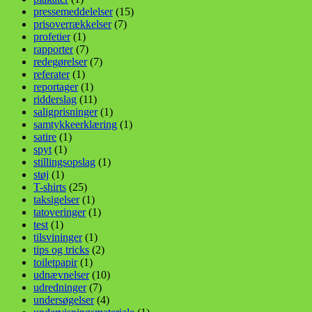
pressemeddelelser
(15)
prisoverrækkelser
(7)
profetier
(1)
rapporter
(7)
redegørelser
(7)
referater
(1)
reportager
(1)
ridderslag
(11)
saligprisninger
(1)
samtykkeerklæring
(1)
satire
(1)
spyt
(1)
stillingsopslag
(1)
støj
(1)
T-shirts
(25)
taksigelser
(1)
tatoveringer
(1)
test
(1)
tilsvininger
(1)
tips og tricks
(2)
toiletpapir
(1)
udnævnelser
(10)
udredninger
(7)
undersøgelser
(4)