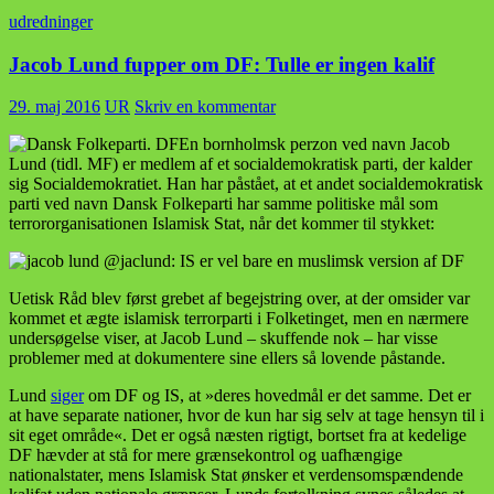
udredninger
Jacob Lund fupper om DF: Tulle er ingen kalif
29. maj 2016
UR
Skriv en kommentar
En bornholmsk perzon ved navn Jacob
Lund (tidl. MF) er medlem af et socialdemokratisk parti, der kalder
sig Socialdemokratiet. Han har påstået, at et andet socialdemokratisk
parti ved navn Dansk Folkeparti har samme politiske mål som
terrororganisationen Islamisk Stat, når det kommer til stykket:
Uetisk Råd blev først grebet af begejstring over, at der omsider var
kommet et ægte islamisk terrorparti i Folketinget, men en nærmere
undersøgelse viser, at Jacob Lund – skuffende nok – har visse
problemer med at dokumentere sine ellers så lovende påstande.
Lund
siger
om DF og IS, at »deres hovedmål er det samme. Det er
at have separate nationer, hvor de kun har sig selv at tage hensyn til i
sit eget område«. Det er også næsten rigtigt, bortset fra at kedelige
DF hævder at stå for mere grænsekontrol og uafhængige
nationalstater, mens Islamisk Stat ønsker et verdensomspændende