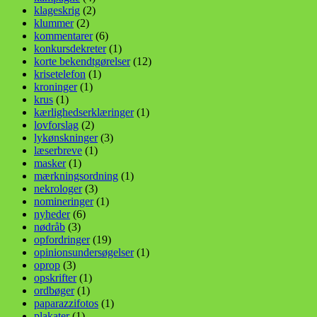
klageskrig
(2)
klummer
(2)
kommentarer
(6)
konkursdekreter
(1)
korte bekendtgørelser
(12)
krisetelefon
(1)
kroninger
(1)
krus
(1)
kærlighedserklæringer
(1)
lovforslag
(2)
lykønskninger
(3)
læserbreve
(1)
masker
(1)
mærkningsordning
(1)
nekrologer
(3)
nomineringer
(1)
nyheder
(6)
nødråb
(3)
opfordringer
(19)
opinionsundersøgelser
(1)
oprop
(3)
opskrifter
(1)
ordbøger
(1)
paparazzifotos
(1)
plakater
(1)