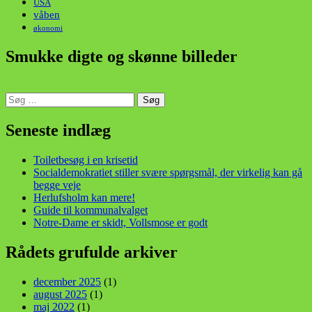
USA
våben
økonomi
Smukke digte og skønne billeder
Søg
efter:
din stemme i et sygt, sygt samfund!
Seneste indlæg
Toiletbesøg i en krisetid
Socialdemokratiet stiller svære spørgsmål, der virkelig kan gå
begge veje
Herlufsholm kan mere!
Guide til kommunalvalget
Notre-Dame er skidt, Vollsmose er godt
Rådets grufulde arkiver
december 2025
(1)
august 2025
(1)
maj 2022
(1)