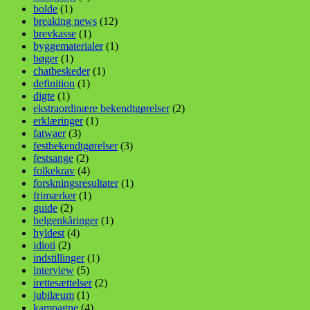
bolde
(1)
breaking news
(12)
brevkasse
(1)
byggematerialer
(1)
bøger
(1)
chatbeskeder
(1)
definition
(1)
digte
(1)
ekstraordinære bekendtgørelser
(2)
erklæringer
(1)
fatwaer
(3)
festbekendtgørelser
(3)
festsange
(2)
folkekrav
(4)
forskningsresultater
(1)
frimærker
(1)
guide
(2)
helgenkåringer
(1)
hyldest
(4)
idioti
(2)
indstillinger
(1)
interview
(5)
irettesættelser
(2)
jubilæum
(1)
kampagne
(4)