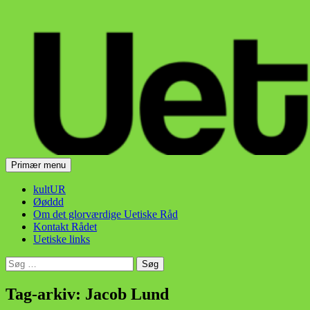
Hop
til
indhold
Søg
Primær menu
Uetisk Råd
kultUR
Øøddd
Om det glorværdige Uetiske Råd
Kontakt Rådet
Uetiske links
Søg
efter:
Tag-arkiv: Jacob Lund