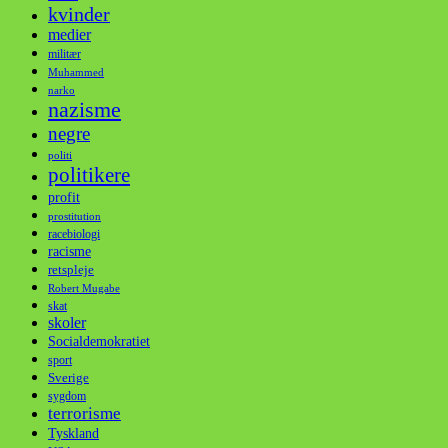
kvinder
medier
militær
Muhammed
narko
nazisme
negre
politi
politikere
profit
prostitution
racebiologi
racisme
retspleje
Robert Mugabe
skat
skoler
Socialdemokratiet
sport
Sverige
sygdom
terrorisme
Tyskland