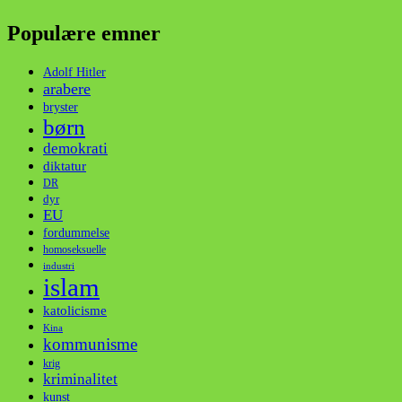
Populære emner
Adolf Hitler
arabere
bryster
børn
demokrati
diktatur
DR
dyr
EU
fordummelse
homoseksuelle
industri
islam
katolicisme
Kina
kommunisme
krig
kriminalitet
kunst