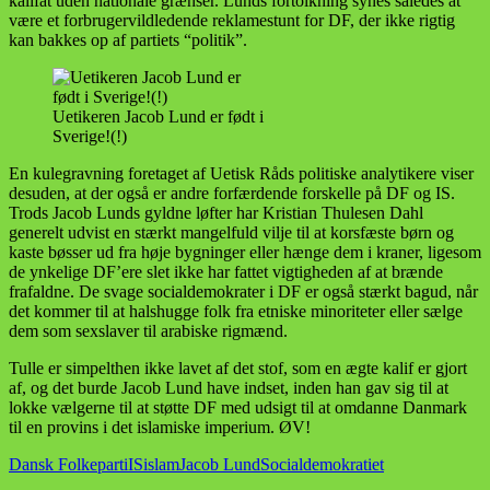
kalifat uden nationale grænser. Lunds fortolkning synes således at
være et forbrugervildledende reklamestunt for DF, der ikke rigtig
kan bakkes op af partiets “politik”.
Uetikeren Jacob Lund er født i
Sverige!(!)
En kulegravning foretaget af Uetisk Råds politiske analytikere viser
desuden, at der også er andre forfærdende forskelle på DF og IS.
Trods Jacob Lunds gyldne løfter har Kristian Thulesen Dahl
generelt udvist en stærkt mangelfuld vilje til at korsfæste børn og
kaste bøsser ud fra høje bygninger eller hænge dem i kraner, ligesom
de ynkelige DF’ere slet ikke har fattet vigtigheden af at brænde
frafaldne. De svage socialdemokrater i DF er også stærkt bagud, når
det kommer til at halshugge folk fra etniske minoriteter eller sælge
dem som sexslaver til arabiske rigmænd.
Tulle er simpelthen ikke lavet af det stof, som en ægte kalif er gjort
af, og det burde Jacob Lund have indset, inden han gav sig til at
lokke vælgerne til at støtte DF med udsigt til at omdanne Danmark
til en provins i det islamiske imperium. ØV!
Dansk Folkeparti
IS
islam
Jacob Lund
Socialdemokratiet