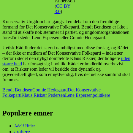
Andersson
(
CC BY
3.0
)
Konservativ Ungdom har igangsat en debat om den fremtidige
formand for Det Konservative Folkeparti. Bendt Bendtsen er ikke i
stand til at skaffe nok stemmer til partiet, og ungdomsorganisationen
foreslår i stedet Lene Espersen eller Connie Hedegaard.
Uetisk Råd finder det stærkt uambitiøst med disse forslag, og Rådet
– der ikke er medlem af Det Konservative Folkeparti – indsætter
derfor i stedet den nyligt domfældte Klaus Riskær, der tidligere
uden
større held
har forsøgt sig i politik. Rådet er imidlertid overbevist
om, at Riskær som leder vil besidde den dynamik og
(u)vederhæftighed, som er nødvendig, hvis det uetiske samfund skal
fremmes.
Bendt Bendtsen
Connie Hedegaard
Det Konservative
Folkeparti
Klaus Riskær Pedersen
Lene Espersen
politikere
Populære emner
Adolf Hitler
arabere