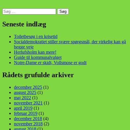
Søg
efter:
din stemme i et sygt, sygt samfund!
Seneste indlæg
Toiletbesøg i en krisetid
Socialdemokratiet stiller svære spørgsmål, der virkelig kan gå
begge veje
Herlufsholm kan mere!
Guide til kommunalvalget
Notre-Dame er skidt, Vollsmose er godt
Rådets grufulde arkiver
december 2025
(1)
august 2025
(1)
maj 2022
(1)
november 2021
(1)
april 2019
(1)
februar 2019
(1)
december 2018
(4)
november 2018
(2)
august 2018
(1)