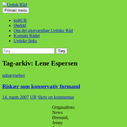
Hop
til
Søg
Primær menu
indhold
Uetisk Råd
kultUR
Øøddd
Om det glorværdige Uetiske Råd
Kontakt Rådet
Uetiske links
Søg
efter:
Tag-arkiv: Lene Espersen
udnævnelser
Riskær som konservativ formand
14. marts 2007
UR
Skriv en kommentar
Originalfoto:
News
Øresund,
Jenny