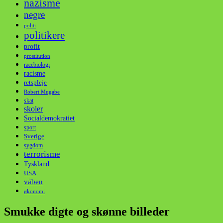
nazisme
negre
politi
politikere
profit
prostitution
racebiologi
racisme
retspleje
Robert Mugabe
skat
skoler
Socialdemokratiet
sport
Sverige
sygdom
terrorisme
Tyskland
USA
våben
økonomi
Smukke digte og skønne billeder