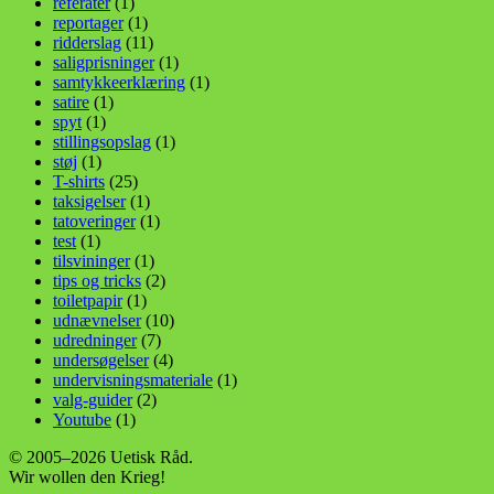
referater
(1)
reportager
(1)
ridderslag
(11)
saligprisninger
(1)
samtykkeerklæring
(1)
satire
(1)
spyt
(1)
stillingsopslag
(1)
støj
(1)
T-shirts
(25)
taksigelser
(1)
tatoveringer
(1)
test
(1)
tilsvininger
(1)
tips og tricks
(2)
toiletpapir
(1)
udnævnelser
(10)
udredninger
(7)
undersøgelser
(4)
undervisningsmateriale
(1)
valg-guider
(2)
Youtube
(1)
© 2005–2026 Uetisk Råd.
Wir wollen den Krieg!