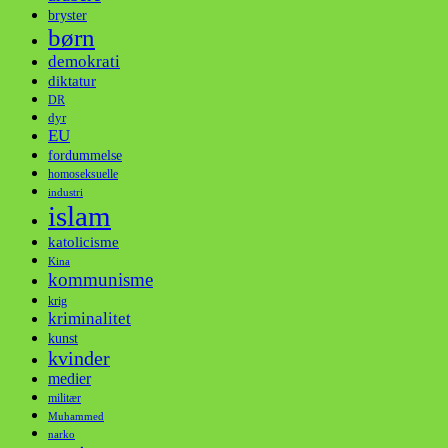
bryster
børn
demokrati
diktatur
DR
dyr
EU
fordummelse
homoseksuelle
industri
islam
katolicisme
Kina
kommunisme
krig
kriminalitet
kunst
kvinder
medier
militær
Muhammed
narko