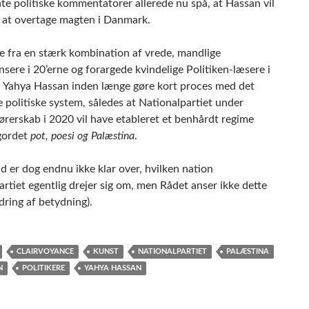
te politiske kommentatorer allerede nu spå, at Hassan vil
 at overtage magten i Danmark.
e fra en stærk kombination af vrede, mandlige
sere i 20’erne og forargede kvindelige Politiken-læsere i
il Yahya Hassan inden længe gøre kort proces med det
 politiske system, således at Nationalpartiet under
ørerskab i 2020 vil have etableret et benhårdt regime
gordet
pot, poesi og Palæstina
.
d er dog endnu ikke klar over, hvilken nation
rtiet egentlig drejer sig om, men Rådet anser ikke dette
dring af betydning).
CLAIRVOYANCE
KUNST
NATIONALPARTIET
PALÆSTINA
N
POLITIKERE
YAHYA HASSAN