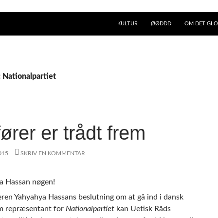
KULTUR
ØØDDD
OM DET GLO
: Nationalpartiet
ører er trådt frem
015
SKRIV EN KOMMENTAR
teren Yahyahya Hassans beslutning om at gå ind i dansk
om repræsentant for
Nationalpartiet
kan Uetisk Råds