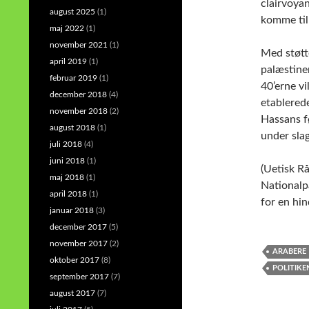
clairvoyan
august 2025
(1)
komme til
maj 2022
(1)
november 2021
(1)
Med støtt
april 2019
(1)
palæstinen
februar 2019
(1)
40’erne v
december 2018
(4)
etablerede
november 2018
(2)
Hassans f
august 2018
(1)
under sla
juli 2018
(4)
juni 2018
(1)
(Uetisk Rå
maj 2018
(1)
Nationalpa
april 2018
(1)
for en hin
januar 2018
(3)
december 2017
(5)
november 2017
(2)
ARABERE
oktober 2017
(8)
POLITIKE
september 2017
(7)
august 2017
(7)