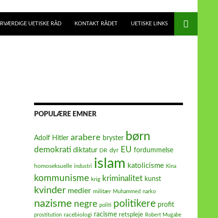
RVÆRDIGE UETISKE RÅD
KONTAKT RÅDET
UETISKE LINKS
POPULÆRE EMNER
børn
arabere
Adolf Hitler
bryster
demokrati
EU
diktatur
fordummelse
dyr
DR
islam
katolicisme
homoseksuelle
industri
Kina
kommunisme
kriminalitet
kunst
krig
kvinder
medier
militær
Muhammed
narko
nazisme
politikere
negre
profit
politi
racisme
retspleje
racebiologi
prostitution
Robert Mugabe