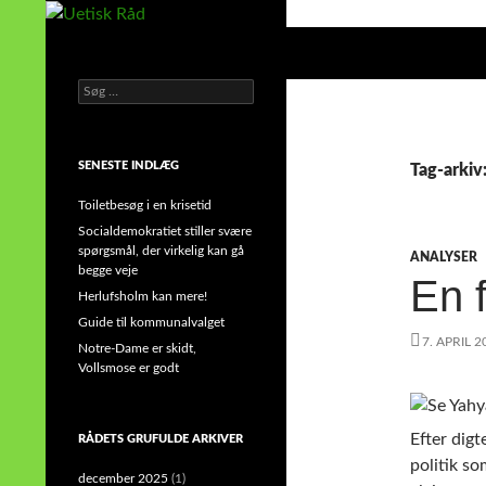
Hop
til
Søg
Uetisk Råd
indhold
Søg
din stemme i et sygt, sygt samfund!
efter:
SENESTE INDLÆG
Tag-arkiv
Toiletbesøg i en krisetid
Socialdemokratiet stiller svære
spørgsmål, der virkelig kan gå
ANALYSER
begge veje
En f
Herlufsholm kan mere!
Guide til kommunalvalget
7. APRIL 2
Notre-Dame er skidt,
Vollsmose er godt
Efter dig
RÅDETS GRUFULDE ARKIVER
politik s
december 2025
(1)