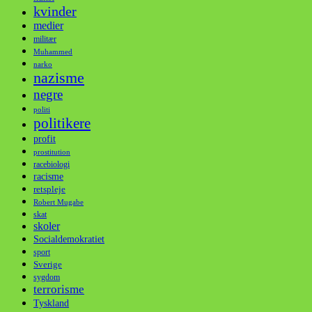
kvinder
medier
militær
Muhammed
narko
nazisme
negre
politi
politikere
profit
prostitution
racebiologi
racisme
retspleje
Robert Mugabe
skat
skoler
Socialdemokratiet
sport
Sverige
sygdom
terrorisme
Tyskland