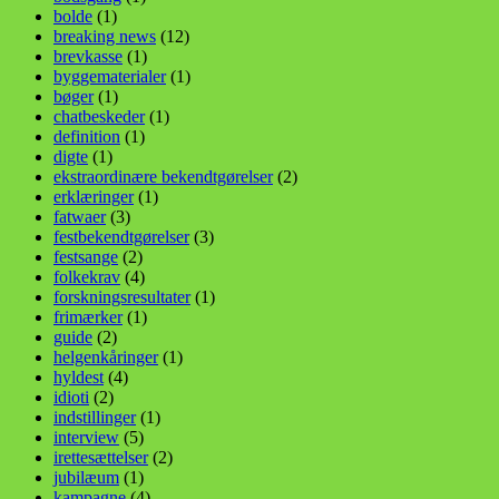
bolde
(1)
breaking news
(12)
brevkasse
(1)
byggematerialer
(1)
bøger
(1)
chatbeskeder
(1)
definition
(1)
digte
(1)
ekstraordinære bekendtgørelser
(2)
erklæringer
(1)
fatwaer
(3)
festbekendtgørelser
(3)
festsange
(2)
folkekrav
(4)
forskningsresultater
(1)
frimærker
(1)
guide
(2)
helgenkåringer
(1)
hyldest
(4)
idioti
(2)
indstillinger
(1)
interview
(5)
irettesættelser
(2)
jubilæum
(1)
kampagne
(4)