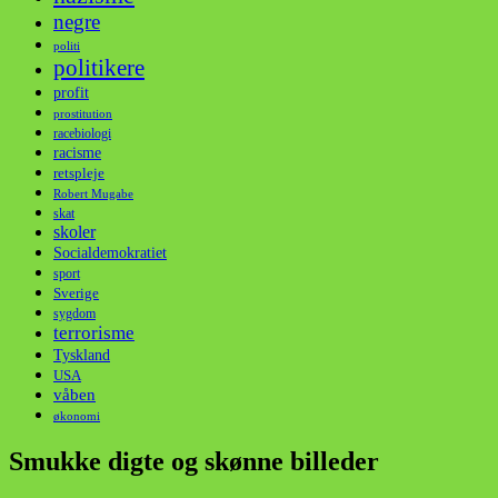
negre
politi
politikere
profit
prostitution
racebiologi
racisme
retspleje
Robert Mugabe
skat
skoler
Socialdemokratiet
sport
Sverige
sygdom
terrorisme
Tyskland
USA
våben
økonomi
Smukke digte og skønne billeder