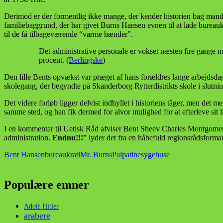
Derimod er der formentlig ikke mange, der kender historien bag man
familiebaggrund, der har givet Burns Hansen evnen til at lade bureau
til de få tilbageværende “varme hænder”.
Det administrative personale er vokset næsten fire gange 
procent. (
Berlingske
)
Den lille Bents opvækst var præget af hans forældres lange arbejdsdag
skolegang, der begyndte på Skanderborg Rytterdistrikts skole i slutni
Det videre forløb ligger delvist indhyllet i historiens tåger, men de
samme sted, og han fik dermed for alvor mulighed for at efterleve sit l
I en kommentar til Uetisk Råd afviser Bent Sheev Charles Montgomery
administration.
Endnu!!!
” lyder det fra en håbefuld regionsrådsforma
Bent Hansen
bureaukrati
Mr. Burns
Palpatine
sygehuse
Populære emner
Adolf Hitler
arabere