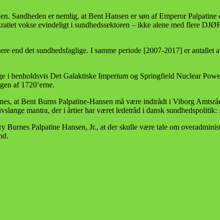
den. Sandheden er nemlig, at Bent Hansen er søn af Emperor Palpatin
kratiet vokse evindeligt i sundhedssektoren – ikke alene med flere DJ
mere end det sundhedsfaglige. I samme periode [2007-2017] er antallet 
e i henholdsvis Det Galaktiske Imperium og Springfield Nuclear Power P
ngen af 1720’erne.
t menes, at Bent Burns Palpatine-Hansen må være indtrådt i Viborg Amtsr
ivslange mantra, der i årtier har været ledetråd i dansk sundhedspolitik:
 Burnes Palpatine Hansen, Jr., at der skulle være tale om overadminis
nd.