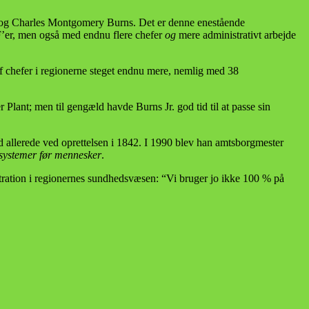
e og Charles Montgomery Burns. Det er denne enestående
ØF’er, men også med endnu flere chefer
og
mere administrativt arbejde
af chefer i regionerne steget endnu mere, nemlig med 38
lant; men til gengæld havde Burns Jr. god tid til at passe sin
åd allerede ved oprettelsen i 1842. I 1990 blev han amtsborgmester
systemer før mennesker
.
tration i regionernes sundhedsvæsen: “Vi bruger jo ikke 100 % på