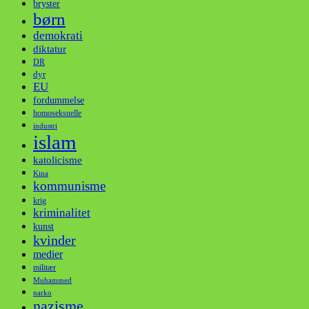
bryster
børn
demokrati
diktatur
DR
dyr
EU
fordummelse
homoseksuelle
industri
islam
katolicisme
Kina
kommunisme
krig
kriminalitet
kunst
kvinder
medier
militær
Muhammed
narko
nazisme