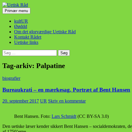
Hop
til
Søg
Primær menu
indhold
Uetisk Råd
kultUR
Øøddd
Om det glorværdige Uetiske Råd
Kontakt Rådet
Uetiske links
Søg
efter:
Tag-arkiv: Palpatine
biografier
Bureaukrati – en mærkesag. Portræt af Bent Hansen
20. september 2017
UR
Skriv en kommentar
Bent Hansen. Foto:
Lars Schmidt
(CC BY-SA 3.0)
Den uetiske læser kender sikkert Bent Hansen – socialdemokraten, der
af 1750’erne.