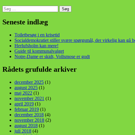
Søg
efter:
din stemme i et sygt, sygt samfund!
Seneste indlæg
Toiletbesøg i en krisetid
Socialdemokratiet stiller svære spørgsmål, der virkelig kan gå 
Herlufsholm kan mere!
Guide til kommunalvalget
Notre-Dame er skidt, Vollsmose er godt
Rådets grufulde arkiver
december 2025
(1)
august 2025
(1)
maj 2022
(1)
november 2021
(1)
april 2019
(1)
februar 2019
(1)
december 2018
(4)
november 2018
(2)
august 2018
(1)
juli 2018
(4)