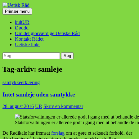
Hop
til
Søg
Primær menu
indhold
Uetisk Råd
kultUR
Øøddd
Om det glorværdige Uetiske Råd
Kontakt Rådet
Uetiske links
Søg
efter:
Tag-arkiv: samleje
samtykkeerklæring
Intet samleje uden samtykke
28. august 2016
UR
Skriv en kommentar
Statsforvaltningen er allerede godt i gang med at behandle de 
De Radikale har fremsat
forslag
om at gøre et seksuelt forhold, der
ikke bygger på begge parters erklærede samtykke, strafbart.