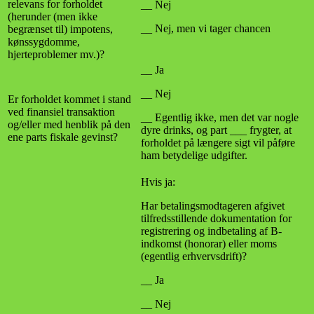
relevans for forholdet
__ Nej
(herunder (men ikke
__ Nej, men vi tager chancen
begrænset til) impotens,
kønssygdomme,
hjerteproblemer mv.)?
__ Ja
__ Nej
Er forholdet kommet i stand
ved finansiel transaktion
__ Egentlig ikke, men det var nogle
og/eller med henblik på den
dyre drinks, og part ___ frygter, at
ene parts fiskale gevinst?
forholdet på længere sigt vil påføre
ham betydelige udgifter.
Hvis ja:
Har betalingsmodtageren afgivet
tilfredsstillende dokumentation for
registrering og indbetaling af B-
indkomst (honorar) eller moms
(egentlig erhvervsdrift)?
__ Ja
__ Nej