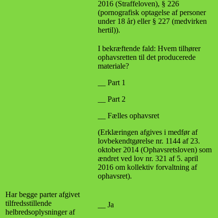
2016 (Straffeloven), § 226
(pornografisk optagelse af personer
under 18 år) eller § 227 (medvirken
hertil)).
I bekræftende fald: Hvem tilhører
ophavsretten til det producerede
materiale?
__ Part 1
__ Part 2
__ Fælles ophavsret
(Erklæringen afgives i medfør af
lovbekendtgørelse nr. 1144 af 23.
oktober 2014 (Ophavsretsloven) som
ændret ved lov nr. 321 af 5. april
2016 om kollektiv forvaltning af
ophavsret).
Har begge parter afgivet
tilfredsstillende
__ Ja
helbredsoplysninger af