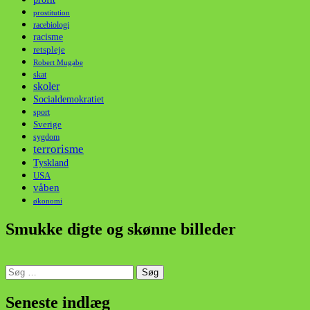
prostitution
racebiologi
racisme
retspleje
Robert Mugabe
skat
skoler
Socialdemokratiet
sport
Sverige
sygdom
terrorisme
Tyskland
USA
våben
økonomi
Smukke digte og skønne billeder
Søg
efter:
din stemme i et sygt, sygt samfund!
Seneste indlæg