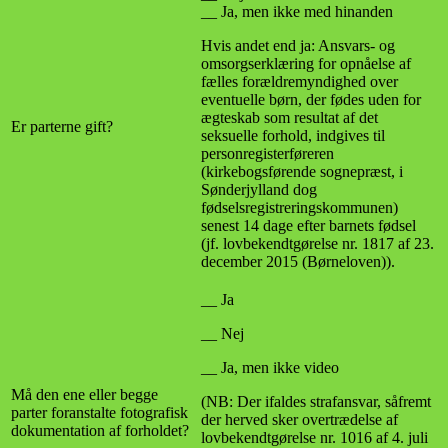
__ Ja, men ikke med hinanden
Hvis andet end ja: Ansvars- og
omsorgserklæring for opnåelse af
fælles forældremyndighed over
eventuelle børn, der fødes uden for
ægteskab som resultat af det
Er parterne gift?
seksuelle forhold, indgives til
personregisterføreren
(kirkebogsførende sognepræst, i
Sønderjylland dog
fødselsregistreringskommunen)
senest 14 dage efter barnets fødsel
(jf. lovbekendtgørelse nr. 1817 af 23.
december 2015 (Børneloven)).
__ Ja
__ Nej
__ Ja, men ikke video
Må den ene eller begge
(NB: Der ifaldes strafansvar, såfremt
parter foranstalte fotografisk
der herved sker overtrædelse af
dokumentation af forholdet?
lovbekendtgørelse nr. 1016 af 4. juli