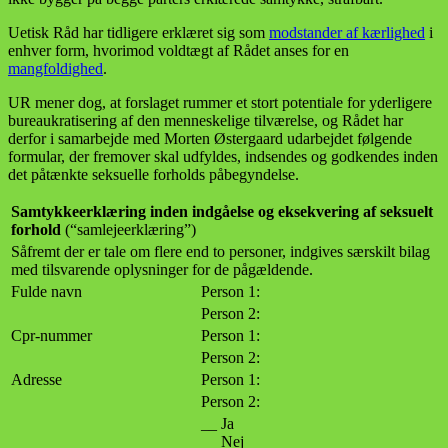
Uetisk Råd har tidligere erklæret sig som
modstander af kærlighed
i
enhver form, hvorimod voldtægt af Rådet anses for en
mangfoldighed
.
UR mener dog, at forslaget rummer et stort potentiale for yderligere
bureaukratisering af den menneskelige tilværelse, og Rådet har
derfor i samarbejde med Morten Østergaard udarbejdet følgende
formular, der fremover skal udfyldes, indsendes og godkendes inden
det påtænkte seksuelle forholds påbegyndelse.
Samtykkeerklæring inden indgåelse og eksekvering af seksuelt
forhold
(“samlejeerklæring”)
Såfremt der er tale om flere end to personer, indgives særskilt bilag
med tilsvarende oplysninger for de pågældende.
Fulde navn
Person 1:
Person 2:
Cpr-nummer
Person 1:
Person 2:
Adresse
Person 1:
Person 2:
__ Ja
__ Nej