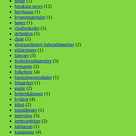
bolde
(1)
breaking news
(12)
brevkasse
(1)
byggematerialer
(1)
bøger
(1)
chatbeskeder
(1)
definition
(1)
digte
(1)
ekstraordinære bekendtgørelser
(2)
erklæringer
(1)
fatwaer
(3)
festbekendtgørelser
(3)
festsange
(2)
folkekrav
(4)
forskningsresultater
(1)
frimærker
(1)
guide
(2)
helgenkåringer
(1)
hyldest
(4)
idioti
(2)
indstillinger
(1)
interview
(5)
irettesættelser
(2)
jubilæum
(1)
kampagne
(4)