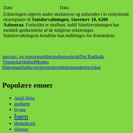
Dato
Dato
Erklæringen afgives under strafansvar og indsendes i to enslydende
eksemplarer til
Statsforvaltningen, Storetorv 10, 6200
Aabenraa
. Forholdet er strafbart, indtil Statsforvaltningen har
meddelt godkendelse af de indgivne erklæringer.
Statsforvaltningens kendelse kan indbringes for domstolene.
ansvars- og omsorgserklæring
bureaukrati
Det Radikale
Venstre
kærlighed
Morten
Østergaard
ophavsret
porno
prostitution
samleje
sex
skat
Populære emner
Adolf Hitler
arabere
bryster
børn
demokrati
diktatur