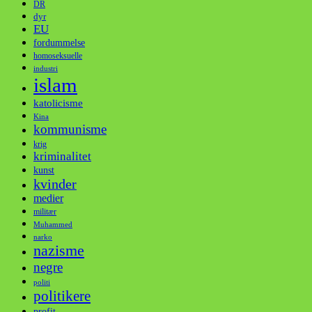
DR
dyr
EU
fordummelse
homoseksuelle
industri
islam
katolicisme
Kina
kommunisme
krig
kriminalitet
kunst
kvinder
medier
militær
Muhammed
narko
nazisme
negre
politi
politikere
profit