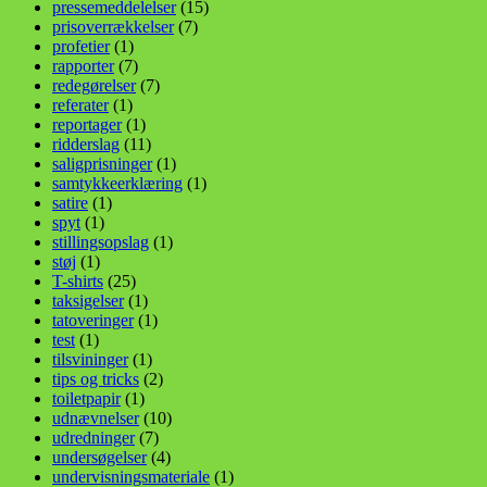
pressemeddelelser
(15)
prisoverrækkelser
(7)
profetier
(1)
rapporter
(7)
redegørelser
(7)
referater
(1)
reportager
(1)
ridderslag
(11)
saligprisninger
(1)
samtykkeerklæring
(1)
satire
(1)
spyt
(1)
stillingsopslag
(1)
støj
(1)
T-shirts
(25)
taksigelser
(1)
tatoveringer
(1)
test
(1)
tilsvininger
(1)
tips og tricks
(2)
toiletpapir
(1)
udnævnelser
(10)
udredninger
(7)
undersøgelser
(4)
undervisningsmateriale
(1)