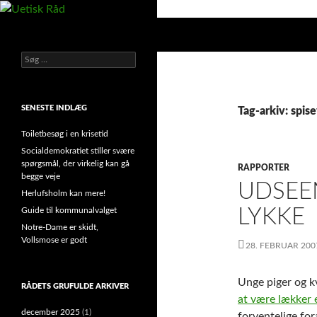
Hop
til
Søg
Uetisk Råd
indhold
Søg
din stemme i et sygt, sygt samfund!
efter:
SENESTE INDLÆG
Tag-arkiv: spise
Toiletbesøg i en krisetid
Socialdemokratiet stiller svære
spørgsmål, der virkelig kan gå
RAPPORTER
begge veje
UDSEE
Herlufsholm kan mere!
LYKKE
Guide til kommunalvalget
Notre-Dame er skidt,
Vollsmose er godt
28. FEBRUAR 200
Unge piger og kv
RÅDETS GRUFULDE ARKIVER
at være lækker 
december 2025
(1)
forventelige fo