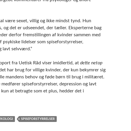
al være sexet, villig og ikke mindst tynd. Hun
s, og det er udseendet, der tæller. Eksperterne bag
der derfor fremstillingen af kvinder sammen med
f psykiske lidelser som spiseforstyrrelser,
 lavt selvværd.”
port fra Uetisk Råd viser imidlertid, at
dette netop
et har brug for villige kvinder, der kun bekymrer sig
ille mandens behov og føde børn til brug i militæret.
ge medfører spiseforstyrrelser, depression og lavt
 kun at betragte som et plus, hedder det i
YKOLOGI
SPISEFORSTYRRELSER