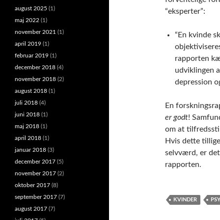
august 2025
(1)
“eksperter”:
maj 2022
(1)
november 2021
(1)
“En kvinde sk
april 2019
(1)
objektivisere
februar 2019
(1)
rapporten kæ
december 2018
(4)
udviklingen a
november 2018
(2)
depression og
august 2018
(1)
juli 2018
(4)
En forskningsrap
juni 2018
(1)
er godt
! Samfund
maj 2018
(1)
om at tilfredsst
april 2018
(1)
Hvis dette tilli
januar 2018
(3)
selvværd, er det
december 2017
(5)
rapporten.
november 2017
(2)
oktober 2017
(8)
september 2017
(7)
KVINDER
PS
august 2017
(7)