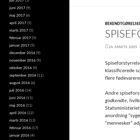
juli 2017
(5)
juni 2017
(9)
maj 2017
(6)
april 2017
(5)
BEKENDTGØRELSE
marts 2017
(5)
SPISE
februar 2017
(5)
januar 2017
(5)
24. MARTS 2005
december 2016
(9)
november 2016
(9)
Spiseforstyrrel
oktober 2016
(9)
klassificerede 
september 2016
(11)
flere fødevarer
august 2016
(6)
juli 2016
(14)
Andre spisefors
juni 2016
(15)
godkendte
, hvil
maj 2016
(11)
Statsministeri
april 2016
(22)
anordning “syge
marts 2016
(13)
“mennesker” adg
februar 2016
(17)
januar 2016
(4)