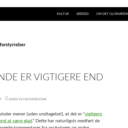
KULTUR
ØØDDD
OM DET GLORVÆRDIG
forstyrrelser
NDE ER VIGTIGERE END
7
SKRIV EN KOMMENTAR
inder mener (uden undtagelse!), at det er “
vigtigere
end at være glad
.” Dette har naturligvis medført de
rargede kommentarer fra psykologer og andre