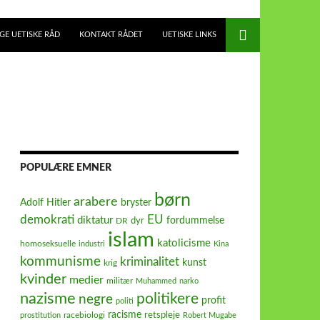
E UETISKE RÅD
KONTAKT RÅDET
UETISKE LINKS
POPULÆRE EMNER
børn
arabere
Adolf Hitler
bryster
demokrati
EU
diktatur
fordummelse
dyr
DR
islam
katolicisme
homoseksuelle
industri
Kina
kommunisme
kriminalitet
kunst
krig
kvinder
medier
militær
Muhammed
narko
nazisme
politikere
negre
profit
politi
racisme
retspleje
racebiologi
prostitution
Robert Mugabe