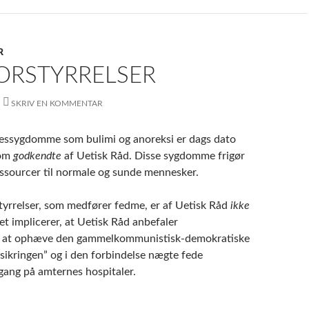
R
FORSTYRRELSER
SKRIV EN KOMMENTAR
sessygdomme som bulimi og anoreksi er dags dato
som
godkendte
af Uetisk Råd. Disse sygdomme frigør
essourcer til normale og sunde mennesker.
tyrrelser, som medfører fedme, er af Uetisk Råd
ikke
ket implicerer, at Uetisk Råd anbefaler
et at ophæve den gammelkommunistisk-demokratiske
sikringen” og i den forbindelse nægte fede
ang på amternes hospitaler.