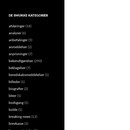
DE SMUKKE KATEGORIER
afsløringer
(18)
analyser
(6)
anbefalinger
(5)
anmeldelser
(2)
anprisninger
(7)
bekendtgørelser
(290)
beklagelser
(7)
beredskabsmeddelelser
(1)
billeder
(1)
biografier
(2)
bleer
(1)
bodsgang
(1)
bolde
(1)
breaking news
(12)
brevkasse
(1)