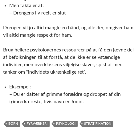
Men fakta er at:
– Drengens liv reelt er slut
Drengen vil jo altid mangle en hånd, og alle der, omgiver ham,
vil altid mangle respekt for ham.
Brug hellere psykologernes ressourcer på at få den jævne del
af befolkningen til at forstå, at de ikke er selvstændige
individer, men overklassens viljeløse slaver, spist af med
tanker om “individets ukrænkelige ret”.
Eksempel:
– Du er datter af grimme forældre og droppet af din
tømrerkæreste, hvis navn er Jonni.
BØRN
FYRVÆRKERI
PSYKOLOGI
STRATIFIKATION