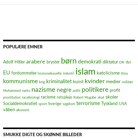
POPULÆRE EMNER
børn
arabere
demokrati
diktatur
Adolf Hitler
bryster
dyr
DR
islam
EU
fordummelse
katolicisme
homoseksuelle
industri
Kina
kvinder
kommunisme
kriminalitet
medier
kunst
krig
militær
nazisme
politikere
negre
profit
Muhammed
narko
politi
skoler
racisme
retspleje
racebiologi
prostitution
Robert Mugabe
skat
terrorisme
Socialdemokratiet
Sverige
Tyskland
USA
sport
sygdom
våben
økonomi
SMUKKE DIGTE OG SKØNNE BILLEDER