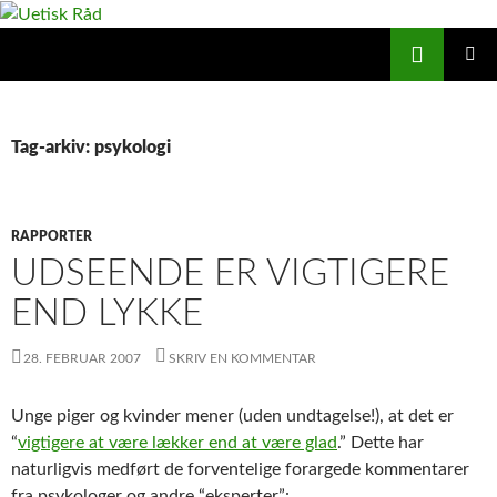
Hop
til
Søg
Uetisk Råd
indhold
PRIMÆ
MENU
Tag-arkiv: psykologi
RAPPORTER
UDSEENDE ER VIGTIGERE
END LYKKE
28. FEBRUAR 2007
SKRIV EN KOMMENTAR
Unge piger og kvinder mener (uden undtagelse!), at det er
“
vigtigere at være lækker end at være glad
.” Dette har
naturligvis medført de forventelige forargede kommentarer
fra psykologer og andre “eksperter”: