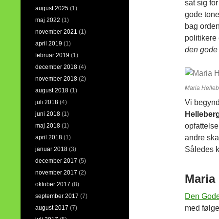
sat sig fo
august 2025
(1)
gode tone
maj 2022
(1)
bag orden
november 2021
(1)
politikere
april 2019
(1)
den gode
februar 2019
(1)
december 2018
(4)
november 2018
(2)
Maria Helleb
august 2018
(1)
Vi begynd
juli 2018
(4)
Helleber
juni 2018
(1)
opfattelse
maj 2018
(1)
andre ska
april 2018
(1)
Således ka
januar 2018
(3)
december 2017
(5)
november 2017
(2)
Maria 
oktober 2017
(8)
Den Gode
september 2017
(7)
med følg
august 2017
(7)