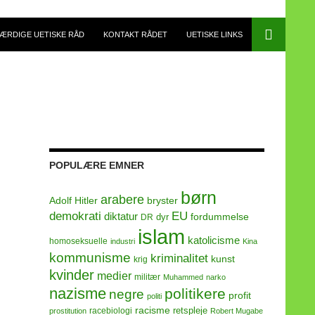
ÆRDIGE UETISKE RÅD
KONTAKT RÅDET
UETISKE LINKS
POPULÆRE EMNER
børn
arabere
Adolf Hitler
bryster
demokrati
EU
diktatur
fordummelse
dyr
DR
islam
katolicisme
homoseksuelle
industri
Kina
kommunisme
kriminalitet
kunst
krig
kvinder
medier
militær
Muhammed
narko
nazisme
politikere
negre
profit
politi
racisme
retspleje
racebiologi
prostitution
Robert Mugabe