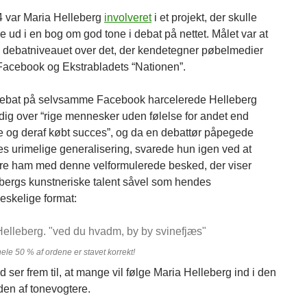
4 var Maria Helleberg
involveret
i et projekt, der skulle
 ud i en bog om god tone i debat på nettet. Målet var at
debatniveauet over det, der kendetegner pøbelmedier
acebook og Ekstrabladets “Nationen”.
debat på selvsamme Facebook harcelerede Helleberg
dig over “rige mennesker uden følelse for andet end
 og deraf købt succes”, og da en debattør påpegede
s urimelige generalisering, svarede hun igen ved at
re ham med denne velformulerede besked, der viser
bergs kunstneriske talent såvel som hendes
skelige format:
le 50 % af ordene er stavet korrekt!
 ser frem til, at mange vil følge Maria Helleberg ind i den
den af tonevogtere.