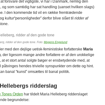
r at forsvare det vigtigste, vi har i Danmark, nemlig den
, og som samtidig har sat handling (uanset hvilken slags)
e. I den kommende tid vil en række fremtrædende
 og kultur“personligheder” derfor blive slået til
ridder af
 tone
.
erg, ridder af den gode tone. Foto:
Mogens Engelund
er med den dejlige uetisk-feministiske forfatterske
Maria
g
, der ligesom mange andre forfattere er af den urokkelige
, at et stort antal solgte bøger er ensbetydende med, at
l påtvinges hendes trivielle synspunkter om dette og hint.
n banal “kunst” omsættes til banal politik.
Hellebergs ridderslag
 Tones Orden
har tildelt Maria Helleberg ridderslaget
ende begrundelse: