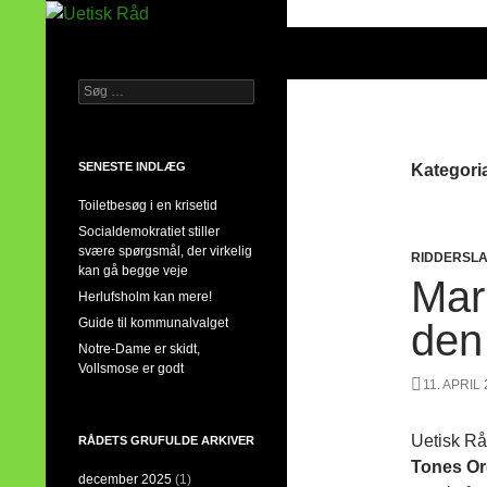
Hop
til
Søg
Uetisk Råd
indhold
Søg
din stemme i et sygt, sygt samfund!
efter:
SENESTE INDLÆG
Kategoria
Toiletbesøg i en krisetid
Socialdemokratiet stiller
svære spørgsmål, der virkelig
RIDDERSL
kan gå begge veje
Mari
Herlufsholm kan mere!
Guide til kommunalvalget
den
Notre-Dame er skidt,
Vollsmose er godt
11. APRIL
Uetisk Råd
RÅDETS GRUFULDE ARKIVER
Tones O
december 2025
(1)