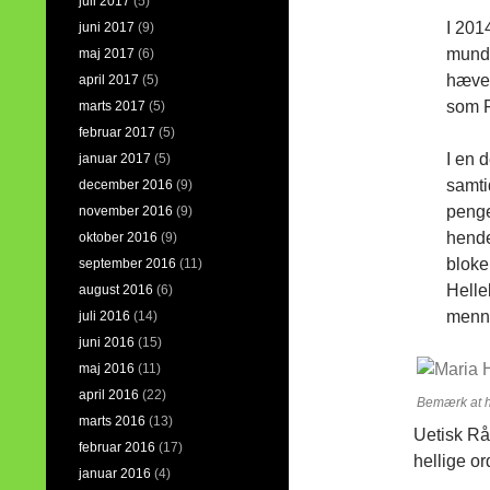
juli 2017
(5)
I 201
juni 2017
(9)
munde
maj 2017
(6)
hæve 
april 2017
(5)
som F
marts 2017
(5)
februar 2017
(5)
I en 
januar 2017
(5)
samti
december 2016
(9)
penge
november 2016
(9)
hende
oktober 2016
(9)
bloke
september 2016
(11)
Helle
august 2016
(6)
menne
juli 2016
(14)
juni 2016
(15)
maj 2016
(11)
april 2016
(22)
Bemærk at he
marts 2016
(13)
Uetisk Råd
februar 2016
(17)
hellige or
januar 2016
(4)