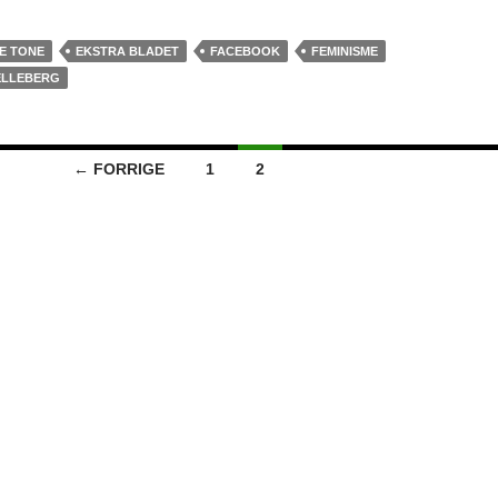
E TONE
EKSTRA BLADET
FACEBOOK
FEMINISME
ELLEBERG
tion
← FORRIGE
1
2