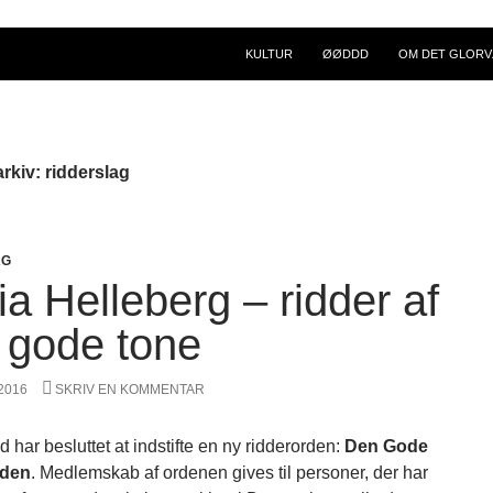
KULTUR
ØØDDD
OM DET GLORV
rkiv: ridderslag
AG
a Helleberg – ridder af
 gode tone
 2016
SKRIV EN KOMMENTAR
 har besluttet at indstifte en ny ridderorden:
Den Gode
rden
. Medlemskab af ordenen gives til personer, der har