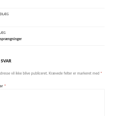
gsnavigation
NDLÆG
LÆG
sprængninger
T SVAR
resse vil ikke blive publiceret.
Krævede felter er markeret med
*
ar
*