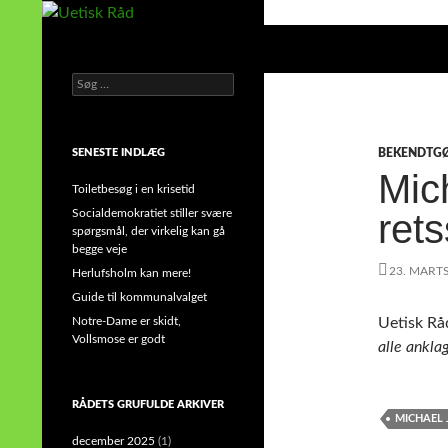
Hop
til
Søg
Uetisk Råd
indhold
Søg
din stemme i et sygt, sygt samfund!
efter:
SENESTE INDLÆG
BEKENDTG
Mic
Toiletbesøg i en krisetid
Socialdemokratiet stiller svære
ret
spørgsmål, der virkelig kan gå
begge veje
23. MART
Herlufsholm kan mere!
Guide til kommunalvalget
Notre-Dame er skidt,
Uetisk Rå
Vollsmose er godt
alle ankla
RÅDETS GRUFULDE ARKIVER
MICHAEL
december 2025
(1)