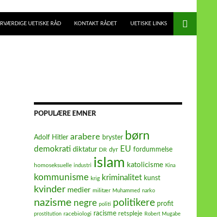
RVÆRDIGE UETISKE RÅD
KONTAKT RÅDET
UETISKE LINKS
POPULÆRE EMNER
børn
arabere
Adolf Hitler
bryster
demokrati
EU
diktatur
fordummelse
dyr
DR
islam
katolicisme
homoseksuelle
industri
Kina
kommunisme
kriminalitet
kunst
krig
kvinder
medier
militær
Muhammed
narko
nazisme
politikere
negre
profit
politi
racisme
retspleje
racebiologi
prostitution
Robert Mugabe