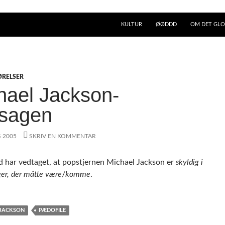
KULTUR
ØØDDD
OM DET GLO
ØRELSER
hael Jackson-
ssagen
S 2005
SKRIV EN KOMMENTAR
d har vedtaget, at popstjernen Michael Jackson er
skyldig i
ger, der måtte være
/
komme
.
 JACKSON
PÆDOFILE