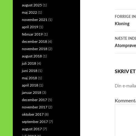
august 2025
(1)
Indlæ
maj 2022
(1)
FORRIGE I
november 2021
(1)
Kloning
april 2019
(1)
februar 2019
(1)
NÆSTE IND
december 2018
(4)
Atomprøve
november 2018
(2)
august 2018
(1)
juli 2018
(4)
juni 2018
(1)
SKRIV E
maj 2018
(1)
april 2018
(1)
Din e-mailad
januar 2018
(3)
december 2017
(5)
Komment
november 2017
(2)
oktober 2017
(8)
september 2017
(7)
august 2017
(7)