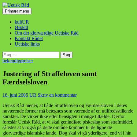
Hop
til
Søg
Primær menu
indhold
Uetisk Råd
kultUR
Øøddd
Om det glorværdige Uetiske Råd
Kontakt Rådet
Uetiske links
Søg
efter:
bekendtgørelser
Justering af Straffeloven samt
Færdselsloven
16. juni 2005
UR
Skriv en kommentar
Uetisk Råd mener, at både Straffeloven og Færdselsloven i deres
nuværende former må betegnes som værende af en utilfredsstillende
karakter. De virker ikke efter hensigten i mange tilfælde. Derfor
foreslår Uetisk Råd, at vi skal genindføre piskeslag som strafmiddel,
således at vi også på dette område kommer til de ligne de
glorværdige islamiske lande. Dog skal vi gå yderligere, end vi i hin