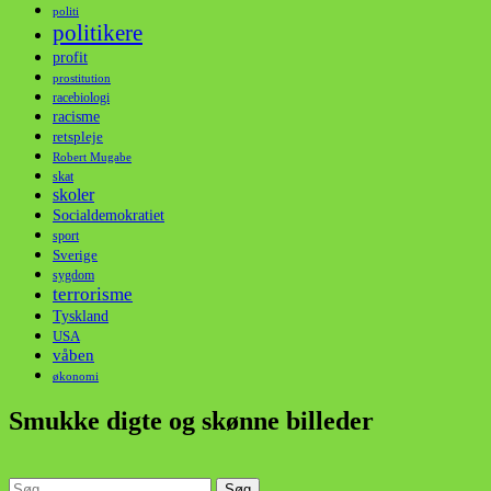
politi
politikere
profit
prostitution
racebiologi
racisme
retspleje
Robert Mugabe
skat
skoler
Socialdemokratiet
sport
Sverige
sygdom
terrorisme
Tyskland
USA
våben
økonomi
Smukke digte og skønne billeder
Søg