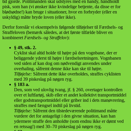
tid gjorde. Politimanden skal udstyres med en handy, håndholdt
pisk, som han (vi ønsker ikke kvindelige betjente, da disse er for
blødsødne!) kan bruge i situationer, hvor en forbryder (eller en
uskyldig) måtte bryde loven (eller ikke).
Derfor foreslår vi eksempelvis følgende tilføjelser til Færdsels- og
Straffeloven (bemærk således, at det første tilfælde bliver en
kombineret
Færdsels- og Straffelov
):
§ 49, stk. 2.
Cyklist skal altid holde til højre på den vognbane, der er
beliggende yderst til højre i færdselsretningen. Vognbanen
ved siden af kan dog om nødvendigt anvendes under
overhaling, såfremt denne ikke kan ske til højre.
Tilføjelse:
Såfremt dette ikke overholdes, straffes cyklisten
med 39 piskeslag på nøgen ryg.
§ 183 a.
Den, som ved ulovlig tvang, jf. § 260, overtager kontrollen
over et luftfartøj, skib eller et andet kollektivt transportmiddel
eller godstransportmiddel eller griber ind i dets manøvrering,
straffes med fængsel indtil på livstid.
Tilføjelse:
Såfremt den tilstedeværende politimand måtte
vurdere det for antageligt i den givne situation, kan han
ydermere straffe den anholdte (som endnu ikke er dømt ved
en retssag!) med 30–70 piskeslag på nøgen ryg.