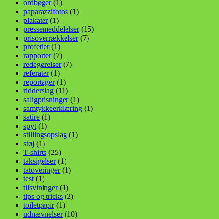
ordbøger
(1)
paparazzifotos
(1)
plakater
(1)
pressemeddelelser
(15)
prisoverrækkelser
(7)
profetier
(1)
rapporter
(7)
redegørelser
(7)
referater
(1)
reportager
(1)
ridderslag
(11)
saligprisninger
(1)
samtykkeerklæring
(1)
satire
(1)
spyt
(1)
stillingsopslag
(1)
støj
(1)
T-shirts
(25)
taksigelser
(1)
tatoveringer
(1)
test
(1)
tilsvininger
(1)
tips og tricks
(2)
toiletpapir
(1)
udnævnelser
(10)