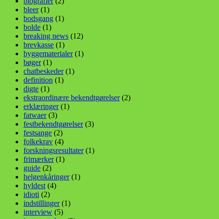
biografier
(2)
bleer
(1)
bodsgang
(1)
bolde
(1)
breaking news
(12)
brevkasse
(1)
byggematerialer
(1)
bøger
(1)
chatbeskeder
(1)
definition
(1)
digte
(1)
ekstraordinære bekendtgørelser
(2)
erklæringer
(1)
fatwaer
(3)
festbekendtgørelser
(3)
festsange
(2)
folkekrav
(4)
forskningsresultater
(1)
frimærker
(1)
guide
(2)
helgenkåringer
(1)
hyldest
(4)
idioti
(2)
indstillinger
(1)
interview
(5)