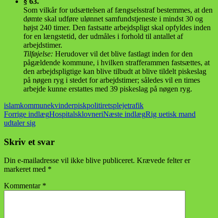
§ 63.
Som vilkår for udsættelsen af fængselsstraf bestemmes, at den
dømte skal udføre ulønnet samfundstjeneste i mindst 30 og
højst 240 timer. Den fastsatte arbejdspligt skal opfyldes inden
for en længstetid, der udmåles i forhold til antallet af
arbejdstimer.
Tilføjelse:
Herudover vil det blive fastlagt inden for den
pågældende kommune, i hvilken strafferammen fastsættes, at
den arbejdspligtige kan blive tilbudt at blive tildelt piskeslag
på nøgen ryg i stedet for arbejdstimer; således vil en times
arbejde kunne erstattes med 39 piskeslag på nøgen ryg.
islam
kommune
kvinder
pisk
politi
retspleje
trafik
Indlægsnavigation
Forrige indlæg
Hospitalsklovneri
Næste indlæg
Rig uetisk mand
udtaler sig
Skriv et svar
Din e-mailadresse vil ikke blive publiceret.
Krævede felter er
markeret med
*
Kommentar
*