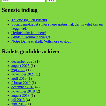
efter:
din stemme i et sygt, sygt samfund!
Seneste indlæg
Toiletbesøg i en krisetid
Socialdemokratiet stiller svære spørgsmål, der virkelig kan gå
begge veje
Herlufsholm kan mere!
Guide til kommunalvalget
Notre-Dame er skidt, Vollsmose er godt
Rådets grufulde arkiver
december 2025
(1)
august 2025
(1)
maj 2022
(1)
november 2021
(1)
april 2019
(1)
februar 2019
(1)
december 2018
(4)
november 2018
(2)
august 2018
(1)
juli 2018
(4)
juni 2018
(1)