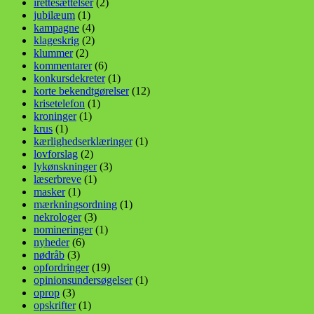
irettesættelser
(2)
jubilæum
(1)
kampagne
(4)
klageskrig
(2)
klummer
(2)
kommentarer
(6)
konkursdekreter
(1)
korte bekendtgørelser
(12)
krisetelefon
(1)
kroninger
(1)
krus
(1)
kærlighedserklæringer
(1)
lovforslag
(2)
lykønskninger
(3)
læserbreve
(1)
masker
(1)
mærkningsordning
(1)
nekrologer
(3)
nomineringer
(1)
nyheder
(6)
nødråb
(3)
opfordringer
(19)
opinionsundersøgelser
(1)
oprop
(3)
opskrifter
(1)