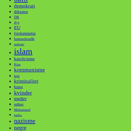
demokrati
diktatur
DR
dyr
EU
fordummelse
homoseksuelle
industri
islam
katolicisme
Kina
kommunisme
krig
kriminalitet
kunst
kvinder
medier
militær
Muhammed
narko
nazisme
negre