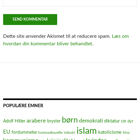
Dette site anvender Akismet til at reducere spam.
Læs om
hvordan din kommentar bliver behandlet
.
POPULÆRE EMNER
børn
arabere
demokrati
diktatur
Adolf Hitler
bryster
dyr
DR
islam
EU
fordummelse
katolicisme
homoseksuelle
industri
Kina