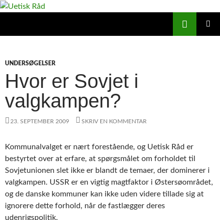
Hop
til
Søg
Uetisk Råd
indhold
PRIMÆ
MENU
UNDERSØGELSER
Hvor er Sovjet i
valgkampen?
23. SEPTEMBER 2009
SKRIV EN KOMMENTAR
Kommunalvalget er nært forestående, og Uetisk Råd er
bestyrtet over at erfare, at spørgsmålet om forholdet til
Sovjetunionen slet ikke er blandt de temaer, der dominerer i
valgkampen. USSR er en vigtig magtfaktor i Østersøområdet,
og de danske kommuner kan ikke uden videre tillade sig at
ignorere dette forhold, når de fastlægger deres
udenrigspolitik.