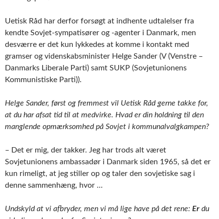
Uetisk Råd har derfor forsøgt at indhente udtalelser fra
kendte Sovjet-sympatisører og -agenter i Danmark, men
desværre er det kun lykkedes at komme i kontakt med
gramser og videnskabsminister Helge Sander (V (Venstre –
Danmarks Liberale Parti) samt SUKP (Sovjetunionens
Kommunistiske Parti)).
Helge Sander, først og fremmest vil Uetisk Råd gerne takke for,
at du har afsat tid til at medvirke. Hvad er din holdning til den
manglende opmærksomhed på Sovjet i kommunalvalgkampen?
– Det er mig, der takker. Jeg har trods alt været
Sovjetunionens ambassadør i Danmark siden 1965, så det er
kun rimeligt, at jeg stiller op og taler den sovjetiske sag i
denne sammenhæng, hvor …
Undskyld at vi afbryder, men vi må lige have på det rene:
Er
du