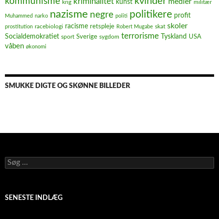
kvinder
kommunisme
kriminalitet
medier
kunst
krig
militær
nazisme
politikere
negre
profit
Muhammed
narko
politi
skoler
racisme
retspleje
racebiologi
prostitution
Robert Mugabe
skat
terrorisme
Socialdemokratiet
Sverige
Tyskland
USA
sport
sygdom
våben
økonomi
SMUKKE DIGTE OG SKØNNE BILLEDER
Søg
efter:
SENESTE INDLÆG