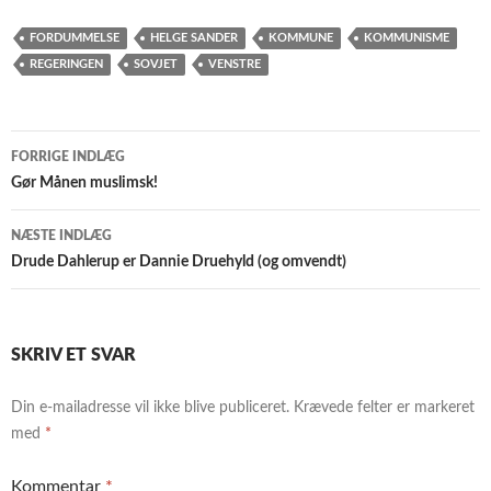
FORDUMMELSE
HELGE SANDER
KOMMUNE
KOMMUNISME
REGERINGEN
SOVJET
VENSTRE
Indlægsnavigation
FORRIGE INDLÆG
Gør Månen muslimsk!
NÆSTE INDLÆG
Drude Dahlerup er Dannie Druehyld (og omvendt)
SKRIV ET SVAR
Din e-mailadresse vil ikke blive publiceret.
Krævede felter er markeret
med
*
Kommentar
*