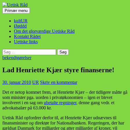
Hop
til
Søg
Primær menu
indhold
Uetisk Råd
kultUR
Øøddd
Om det glorværdige Uetiske Råd
Kontakt Rådet
Uetiske links
Søg
efter:
bekendtgørelser
Lad Henriette Kjær styre finanserne!
30. januar 2010
UR
Skriv en kommentar
Det er netop kommet frem, at Henriette Kjær – der tidligere måtte gå
som minister pga. uorden i privatøkonomien – igen er blevet
involveret i en sag om
ubetalte regninger
, denne gang vedr. et
advokatsalær på 63.000 kr.
Uetisk Råd opfordrer derfor til, at Henriette Kjær udnævnes til
finansminister
og
direktør for Nationalbanken. Regeringen, der har
gældsat Danmark for milliarder og atter milliarder af kroner, vil