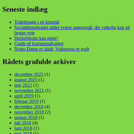
efter:
din stemme i et sygt, sygt samfund!
Seneste indlæg
Toiletbesøg i en krisetid
Socialdemokratiet stiller svære spørgsmål, der virkelig kan gå
begge veje
Herlufsholm kan mere!
Guide til kommunalvalget
Notre-Dame er skidt, Vollsmose er godt
Rådets grufulde arkiver
december 2025
(1)
august 2025
(1)
maj 2022
(1)
november 2021
(1)
april 2019
(1)
februar 2019
(1)
december 2018
(4)
november 2018
(2)
august 2018
(1)
juli 2018
(4)
juni 2018
(1)
maj 2018
(1)