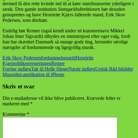
dermed få den rette kvinde ind til at køre statsfinanserne yderligere i
sænk. Den gamle institution
Statsgældsdirektionen
bør desuden
genoprettes og have Henriette Kjærs fallerede mand, Erik Skov
Pedersen, som direktør.
Endelig bør Remee (også kendt under sit kunstnernavn Mikkel
Johan Imer Sigvardt) tilbydes en ministerpost efter eget valg, fordi
han har skænket Danmark så mange gode ting, herunder utrolige
mængder af fordummende og ligegyldig musik.
Erik Skov Pedersen
fordummelse
gæld
Henriette
Kjær
politikere
regeringen
Remee
Indlægsnavigation
Forrige indlæg
Tak til Helle Hinge
Næste indlæg
Uetisk Råd bifalder
Mussolini-applikation til iPhone
Skriv et svar
Din e-mailadresse vil ikke blive publiceret.
Krævede felter er
markeret med
*
Kommentar
*