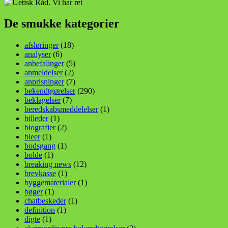
De smukke kategorier
afsløringer
(18)
analyser
(6)
anbefalinger
(5)
anmeldelser
(2)
anprisninger
(7)
bekendtgørelser
(290)
beklagelser
(7)
beredskabsmeddelelser
(1)
billeder
(1)
biografier
(2)
bleer
(1)
bodsgang
(1)
bolde
(1)
breaking news
(12)
brevkasse
(1)
byggematerialer
(1)
bøger
(1)
chatbeskeder
(1)
definition
(1)
digte
(1)