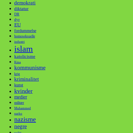
demokrati
diktatur
DR
dyr
EU
fordummelse
homoseksuelle
industri
islam
katolicisme
Kina
kommunisme
krig
kriminalitet
kunst
kvinder
medier
militær
Muhammed
narko
nazisme
negre
politi