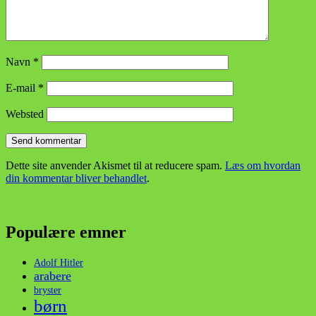
Navn
*
E-mail
*
Websted
Dette site anvender Akismet til at reducere spam.
Læs om hvordan
din kommentar bliver behandlet
.
Populære emner
Adolf Hitler
arabere
bryster
børn