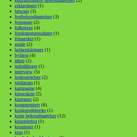
ekstraordinære bekendtgørelser
(2)
erklæringer
(1)
fatwaer
(3)
festbekendtgørelser
(3)
festsange
(2)
folkekrav
(4)
forskningsresultater
(1)
frimærker
(1)
guide
(2)
helgenkåringer
(1)
hyldest
(4)
idioti
(2)
indstillinger
(1)
interview
(5)
irettesættelser
(2)
jubilæum
(1)
kampagne
(4)
klageskrig
(2)
klummer
(2)
kommentarer
(6)
konkursdekreter
(1)
korte bekendtgørelser
(12)
krisetelefon
(1)
kroninger
(1)
krus
(1)