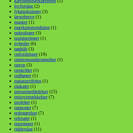
kærlighedserklæringer
(1)
lovforslag
(2)
lykønskninger
(3)
læserbreve
(1)
masker
(1)
mærkningsordning
(1)
nekrologer
(3)
nomineringer
(1)
nyheder
(6)
nødråb
(3)
opfordringer
(19)
opinionsundersøgelser
(1)
oprop
(3)
opskrifter
(1)
ordbøger
(1)
paparazzifotos
(1)
plakater
(1)
pressemeddelelser
(15)
prisoverrækkelser
(7)
profetier
(1)
rapporter
(7)
redegørelser
(7)
referater
(1)
reportager
(1)
ridderslag
(11)