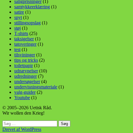
saligprisninger
(1)
samtykkeerklæring
(1)
satire
(1)
spyt
(1)
stillingsopslag
(1)
støj
(1)
T-shirts
(25)
taksigelser
(1)
tatoveringer
(1)
test
(1)
tilsvininger
(1)
tips og tricks
(2)
toiletpapir
(1)
udnævnelser
(10)
udredninger
(7)
undersøgelser
(4)
undervisningsmateriale
(1)
valg-guider
(2)
Youtube
(1)
© 2005–2026 Uetisk Råd.
Wir wollen den Krieg!
Søg
efter:
Drevet af WordPress