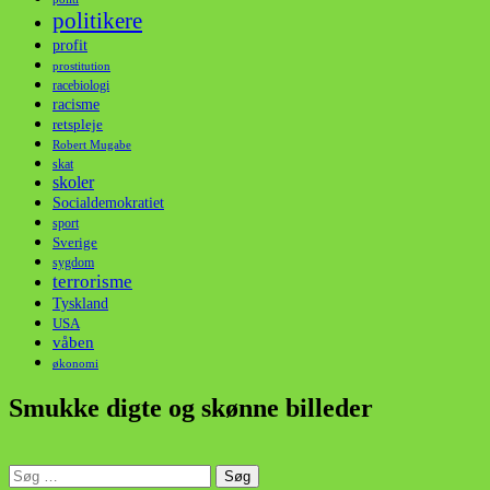
politikere
profit
prostitution
racebiologi
racisme
retspleje
Robert Mugabe
skat
skoler
Socialdemokratiet
sport
Sverige
sygdom
terrorisme
Tyskland
USA
våben
økonomi
Smukke digte og skønne billeder
Søg